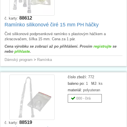
88612
č. karty:
Ramínko silikonové čiré 15 mm PH háčky
Čiré silikonové podprsenkové ramínko s plastovým háčkem a
zkracovačem, šířka 15 mm. Cena za 1 pár.
Cena výrobku se zobrazí až po přihlášení. Prosím
registrujte
se
nebo
přihlaste
.
Dámský program
>
Ramínka
číslo zboží:
772
baleno po:
1
MJ:
ks
materiál:
polyuteran
000 - čirá
88519
č. karty: