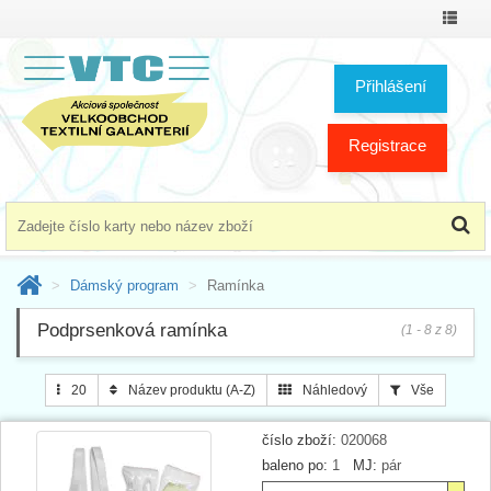
Přepno
menu
Přihlášení
Registrace
Dámský program
Ramínka
Podprsenková ramínka
(1 - 8 z 8)
20
Název produktu (A-Z)
Náhledový
Vše
číslo zboží:
020068
baleno po:
1
MJ:
pár