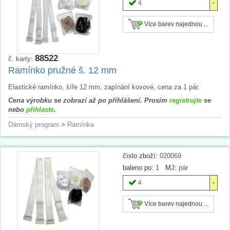
4
Více barev najednou ...
88522
č. karty:
Ramínko pružné š. 12 mm
Elastické ramínko, šíře 12 mm, zapínání kovové, cena za 1 pár.
Cena výrobku se zobrazí až po přihlášení. Prosím
registrujte
se
nebo
přihlaste
.
Dámský program
>
Ramínka
číslo zboží:
020069
baleno po:
1
MJ:
pár
4
Více barev najednou ...