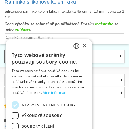
Ramínko silikonové kolem krku
Silikonové ramínko kolem krku, max.délka 45 cm, š. 10 mm, cena za 1
kus.
Cena výrobku se zobrazí až po přihlášení. Prosím
registrujte
se
nebo
přihlaste
.
Dámský program
>
Ramínka
×
Tyto webové stránky
Kategorie
CZECH
používají soubory cookie.
SLOVAK
Tato webová stránka používá cookies ke
zlepšení uživatelského zážitku. Používáním
ENGLISH
Informace
naší webové stránky souhlasíte s použitím
GERMAN
všech cookies v souladu s našimi zásadami
Proč si zvolit právě nás
používání cookies.
Více informací
NEZBYTNĚ NUTNÉ SOUBORY
585 051 217
Plzeňská 868, 783 91 Uničov, Česká republika
VÝKONOVÉ SOUBORY
Položit dotaz
|
Nahlásit chybu
Máte problémy s přihlášením ?
SOUBORY CÍLENÍ