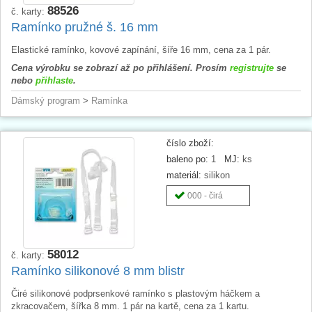
88526
č. karty:
Ramínko pružné š. 16 mm
Elastické ramínko, kovové zapínání, šíře 16 mm, cena za 1 pár.
Cena výrobku se zobrazí až po přihlášení. Prosím
registrujte
se
nebo
přihlaste
.
Dámský program
>
Ramínka
číslo zboží:
baleno po:
1
MJ:
ks
materiál:
silikon
000 - čirá
58012
č. karty:
Ramínko silikonové 8 mm blistr
Čiré silikonové podprsenkové ramínko s plastovým háčkem a
zkracovačem, šířka 8 mm. 1 pár na kartě, cena za 1 kartu.