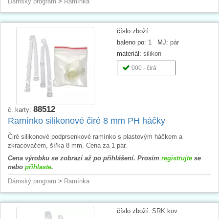
Dámský program
>
Ramínka
číslo zboží:
baleno po:
1
MJ:
pár
materiál:
silikon
000 - čirá
88512
č. karty:
Ramínko silikonové čiré 8 mm PH háčky
Čiré silikonové podprsenkové ramínko s plastovým háčkem a
zkracovačem, šířka 8 mm. Cena za 1 pár.
Cena výrobku se zobrazí až po přihlášení. Prosím
registrujte
se
nebo
přihlaste
.
Dámský program
>
Ramínka
číslo zboží:
SRK kov