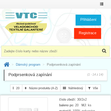
Přepno
menu
Přihlášení
Registrace
Dámský program
Podprsenková zapínání
Podprsenková zapínání
(1 - 14 z 14)
20
Název produktu (A-Z)
Náhledový
Vše
číslo zboží:
30/2x2
baleno po:
20
MJ:
ks
materiál:
100% polyester