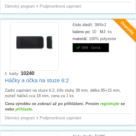
Dámský program
>
Podprsenková zapínání
Doprodej
číslo zboží:
38/6x2
baleno po:
10
MJ:
ks
materiál:
100% polyester
999 - černá
10240
č. karty:
Háčky a očka na stuze 6:2
Zadní zapínání na stuze 6:2, šíře stuhy 38 mm, délka 85+15 mm,
rozteč háčků cca 18 mm, cena za 1 ks.
Cena výrobku se zobrazí až po přihlášení. Prosím
registrujte
se
nebo
přihlaste
.
Dámský program
>
Podprsenková zapínání