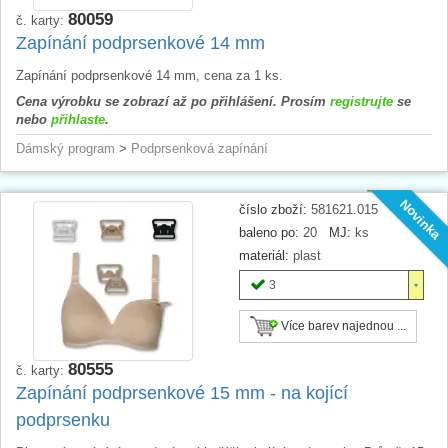
80059
č. karty:
Zapínání podprsenkové 14 mm
Zapínání podprsenkové 14 mm, cena za 1 ks.
Cena výrobku se zobrazí až po přihlášení. Prosím
registrujte
se
nebo
přihlaste
.
Dámský program
>
Podprsenková zapínání
Novinka
číslo zboží:
581621.015
baleno po:
20
MJ:
ks
materiál:
plast
3
Více barev najednou ...
80555
č. karty:
Zapínání podprsenkové 15 mm - na kojící
podprsenku