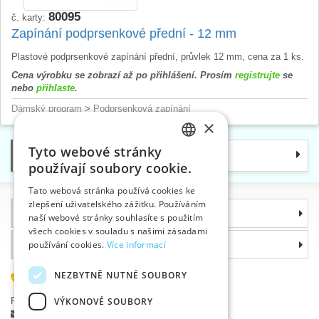
80095
č. karty:
Zapínání podprsenkové přední - 12 mm
Plastové podprsenkové zapínání přední, průvlek 12 mm, cena za 1 ks.
Cena výrobku se zobrazí až po přihlášení. Prosím
registrujte
se
nebo
přihlaste
.
Dámský program
>
Podprsenková zapínání
×
Tyto webové stránky
Kategorie
CZECH
používají soubory cookie.
SLOVAK
Tato webová stránka používá cookies ke
zlepšení uživatelského zážitku. Používáním
ENGLISH
Informace
naší webové stránky souhlasíte s použitím
GERMAN
všech cookies v souladu s našimi zásadami
Proč si zvolit právě nás
používání cookies.
Více informací
NEZBYTNĚ NUTNÉ SOUBORY
585 051 217
Plzeňská 868, 783 91 Uničov, Česká republika
VÝKONOVÉ SOUBORY
Položit dotaz
|
Nahlásit chybu