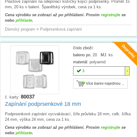
Plastové zapínání na odepínací košíčky kojící podprsenky. Průměr 15
mm, 20 ks v balení. Španělský výrobek, cena za 1 ks.
Cena výrobku se zobrazí až po přihlášení. Prosím
registrujte
se
nebo
přihlaste
.
Dámský program
>
Podprsenková zapínání
Doprodej
číslo zboží:
baleno po:
20
MJ:
ks
materiál:
polyamid
3
Více barev najednou ...
80037
č. karty:
Zapínání podprsenkové 18 mm
Podprsenkové zapínání vycvakávací, šíře průvleku 18 mm, celk. šířka
24 mm, výška 24 mm, cena za 1 ks.
Cena výrobku se zobrazí až po přihlášení. Prosím
registrujte
se
nebo
přihlaste
.