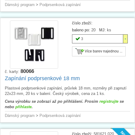
Dámský program
>
Podprsenková zapínání
číslo zboží:
baleno po:
20
MJ:
ks
3
Více barev najednou ...
80066
č. karty:
Zapínání podprsenkové 18 mm
Plastové podprsenkové zapínání, průvlek 18 mm, rozměry při zapnutí
22x23 mm, 20 ks v balení. Český výrobek, cena za 1 ks.
Cena výrobku se zobrazí až po přihlášení. Prosím
registrujte
se
nebo
přihlaste
.
Dámský program
>
Podprsenková zapínání
číslo zboží:
581621.020