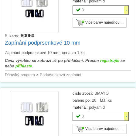
materiál:
polyamid
3
Více barev najednou ...
80060
č. karty:
Zapínání podprsenkové 10 mm
Zapínání podprsenkové 10 mm, cena za 1 ks.
Cena výrobku se zobrazí až po přihlášení. Prosím
registrujte
se
nebo
přihlaste
.
Dámský program
>
Podprsenková zapínání
číslo zboží:
BMAYO
baleno po:
20
MJ:
ks
materiál:
polyamid
3
Více barev najednou ...