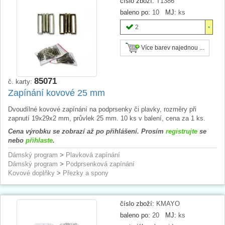
číslo zboží:
T1386
baleno po:
10
MJ:
ks
2
Více barev najednou ...
85071
č. karty:
Zapínání kovové 25 mm
Dvoudílné kovové zapínání na podprsenky či plavky, rozměry při
zapnutí 19x29x2 mm, průvlek 25 mm. 10 ks v balení, cena za 1 ks.
Cena výrobku se zobrazí až po přihlášení. Prosím
registrujte
se
nebo
přihlaste
.
Dámský program
>
Plavková zapínání
Dámský program
>
Podprsenková zapínání
Kovové doplňky
>
Přezky a spony
číslo zboží:
KMAYO
baleno po:
20
MJ:
ks