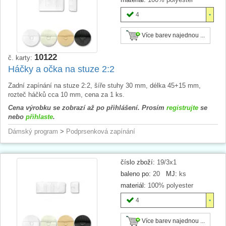
4
Více barev najednou ...
10122
č. karty:
Háčky a očka na stuze 2:2
Zadní zapínání na stuze 2:2, šíře stuhy 30 mm, délka 45+15 mm,
rozteč háčků cca 10 mm, cena za 1 ks.
Cena výrobku se zobrazí až po přihlášení. Prosím
registrujte
se
nebo
přihlaste
.
Dámský program
>
Podprsenková zapínání
číslo zboží:
19/3x1
baleno po:
20
MJ:
ks
materiál:
100% polyester
4
Více barev najednou ...