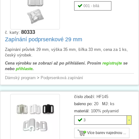
001 - bílá
80333
č. karty:
Zapínání podprsenkové 29 mm
Zapínání průvlek 29 mm, výška 35 mm, šířka 33 mm, cena za 1 ks,
český výrobek.
Cena výrobku se zobrazí až po přihlášení. Prosím
registrujte
se
nebo
přihlaste
.
Dámský program
>
Podprsenková zapínání
číslo zboží:
HF145
baleno po:
20
MJ:
ks
materiál:
100% polyamid
3
Více barev najednou ...