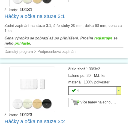
10131
č. karty:
Háčky a očka na stuze 3:1
Zadní zapínání na stuze 3:1, šíře stuhy 20 mm, délka 60 mm, cena za
1 ks.
Cena výrobku se zobrazí až po přihlášení. Prosím
registrujte
se
nebo
přihlaste
.
Dámský program
>
Podprsenková zapínání
číslo zboží:
30/3x2
baleno po:
20
MJ:
ks
materiál:
100% polyester
4
Více barev najednou ...
10123
č. karty:
Háčky a očka na stuze 3:2