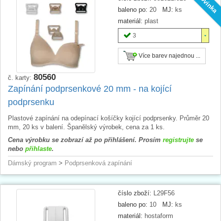
Novinka
baleno po:
20
MJ:
ks
materiál:
plast
3
Více barev najednou ...
80560
č. karty:
Zapínání podprsenkové 20 mm - na kojící
podprsenku
Plastové zapínání na odepínací košíčky kojící podprsenky. Průměr 20
mm, 20 ks v balení. Španělský výrobek, cena za 1 ks.
Cena výrobku se zobrazí až po přihlášení. Prosím
registrujte
se
nebo
přihlaste
.
Dámský program
>
Podprsenková zapínání
číslo zboží:
L29F56
baleno po:
10
MJ:
ks
materiál:
hostaform