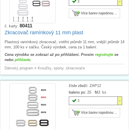
3
Více barev najednou ...
80411
č. karty:
Zkracovač ramínkový 11 mm plast
Plastový ramínkový zkracovač, vnitřní průměr 11 mm, vnější průměr 14
mm, 100 ks v sáčku. Český výrobek, cena za 1 balení.
Cena výrobku se zobrazí až po přihlášení. Prosím
registrujte
se
nebo
přihlaste
.
Dámský program
>
Kroužky, spony, zkracovače
číslo zboží:
ZAP12
baleno po:
25
MJ:
ks
3
Více barev najednou ...