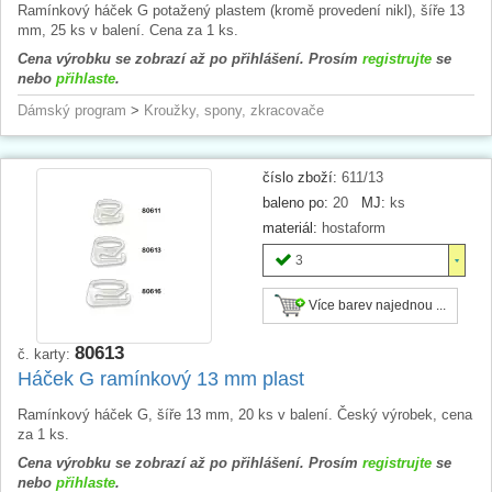
Ramínkový háček G potažený plastem (kromě provedení nikl), šíře 13
mm, 25 ks v balení. Cena za 1 ks.
Cena výrobku se zobrazí až po přihlášení. Prosím
registrujte
se
nebo
přihlaste
.
Dámský program
>
Kroužky, spony, zkracovače
číslo zboží:
611/13
baleno po:
20
MJ:
ks
materiál:
hostaform
3
Více barev najednou ...
80613
č. karty:
Háček G ramínkový 13 mm plast
Ramínkový háček G, šíře 13 mm, 20 ks v balení. Český výrobek, cena
za 1 ks.
Cena výrobku se zobrazí až po přihlášení. Prosím
registrujte
se
nebo
přihlaste
.