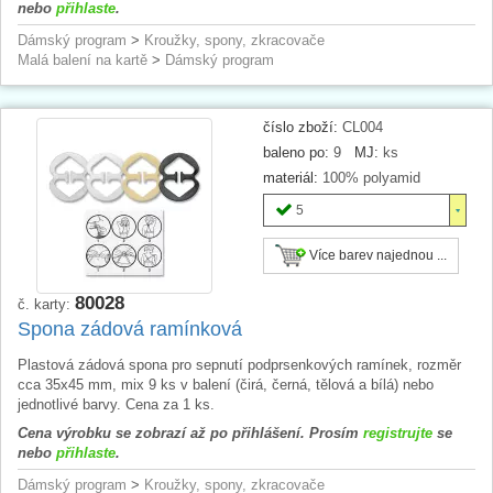
nebo
přihlaste
.
Dámský program
>
Kroužky, spony, zkracovače
Malá balení na kartě
>
Dámský program
číslo zboží:
CL004
baleno po:
9
MJ:
ks
materiál:
100% polyamid
5
Více barev najednou ...
80028
č. karty:
Spona zádová ramínková
Plastová zádová spona pro sepnutí podprsenkových ramínek, rozměr
cca 35x45 mm, mix 9 ks v balení (čirá, černá, tělová a bílá) nebo
jednotlivé barvy. Cena za 1 ks.
Cena výrobku se zobrazí až po přihlášení. Prosím
registrujte
se
nebo
přihlaste
.
Dámský program
>
Kroužky, spony, zkracovače