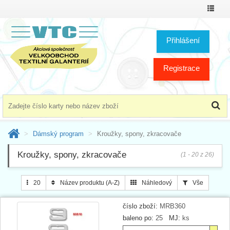
Přepno
menu
Přihlášení
Registrace
Dámský program
Kroužky, spony, zkracovače
Kroužky, spony, zkracovače
(1 - 20 z 26)
20
Název produktu (A-Z)
Náhledový
Vše
číslo zboží:
MRB360
baleno po:
25
MJ:
ks