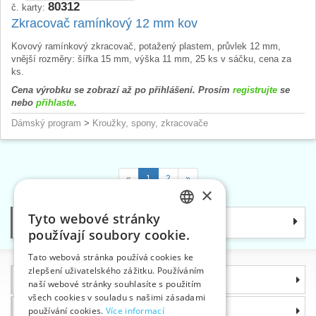
80312
č. karty:
Zkracovač ramínkový 12 mm kov
Kovový ramínkový zkracovač, potažený plastem, průvlek 12 mm,
vnější rozměry: šířka 15 mm, výška 11 mm, 25 ks v sáčku, cena za
ks.
Cena výrobku se zobrazí až po přihlášení. Prosím
registrujte
se
nebo
přihlaste
.
Dámský program
>
Kroužky, spony, zkracovače
«
1
2
»
×
Tyto webové stránky
Kategorie
CZECH
používají soubory cookie.
SLOVAK
Tato webová stránka používá cookies ke
zlepšení uživatelského zážitku. Používáním
ENGLISH
Informace
naší webové stránky souhlasíte s použitím
GERMAN
všech cookies v souladu s našimi zásadami
Proč si zvolit právě nás
používání cookies.
Více informací