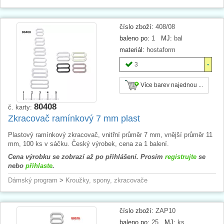
číslo zboží:
408/08
baleno po:
1
MJ:
bal
materiál:
hostaform
3
Více barev najednou ...
80408
č. karty:
Zkracovač ramínkový 7 mm plast
Plastový ramínkový zkracovač, vnitřní průměr 7 mm, vnější průměr 11
mm, 100 ks v sáčku. Český výrobek, cena za 1 balení.
Cena výrobku se zobrazí až po přihlášení. Prosím
registrujte
se
nebo
přihlaste
.
Dámský program
>
Kroužky, spony, zkracovače
číslo zboží:
ZAP10
baleno po:
25
MJ:
ks