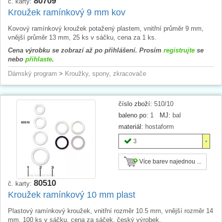
80709
č. karty:
Kroužek ramínkový 9 mm kov
Kovový ramínkový kroužek potažený plastem, vnitřní průměr 9 mm,
vnější průměr 13 mm, 25 ks v sáčku, cena za 1 ks.
Cena výrobku se zobrazí až po přihlášení. Prosím
registrujte
se
nebo
přihlaste
.
Dámský program
>
Kroužky, spony, zkracovače
číslo zboží:
510/10
baleno po:
1
MJ:
bal
materiál:
hostaform
3
Více barev najednou ...
80510
č. karty:
Kroužek ramínkový 10 mm plast
Plastový ramínkový kroužek, vnitřní rozměr 10.5 mm, vnější rozměr 14
mm, 100 ks v sáčku, cena za sáček, český výrobek.