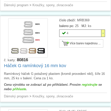
Dámský program
>
Kroužky, spony, zkracovače
číslo zboží:
MRB369
baleno po:
25
MJ:
ks
4
Více barev najednou ...
80816
č. karty:
Háček G ramínkový 16 mm kov
Ramínkový háček G potažený plastem (kromě provedení nikl), šíře 16
mm, 25 ks v balení. Cena za 1 ks.
Cena výrobku se zobrazí až po přihlášení. Prosím
registrujte
se
nebo
přihlaste
.
Dámský program
>
Kroužky, spony, zkracovače