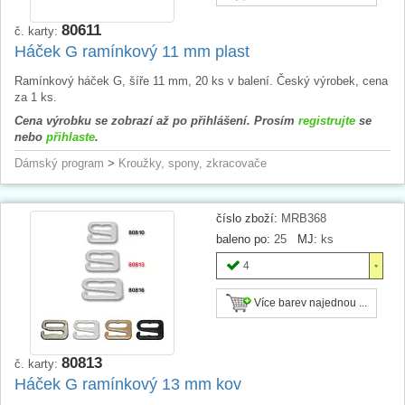
80611
č. karty:
Háček G ramínkový 11 mm plast
Ramínkový háček G, šíře 11 mm, 20 ks v balení. Český výrobek, cena
za 1 ks.
Cena výrobku se zobrazí až po přihlášení. Prosím
registrujte
se
nebo
přihlaste
.
Dámský program
>
Kroužky, spony, zkracovače
číslo zboží:
MRB368
baleno po:
25
MJ:
ks
4
Více barev najednou ...
80813
č. karty:
Háček G ramínkový 13 mm kov