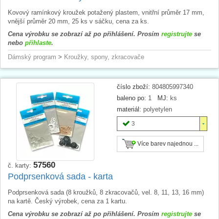
Kovový ramínkový kroužek potažený plastem, vnitřní průměr 17 mm,
vnější průměr 20 mm, 25 ks v sáčku, cena za ks.
Cena výrobku se zobrazí až po přihlášení. Prosím
registrujte
se
nebo
přihlaste
.
Dámský program
>
Kroužky, spony, zkracovače
číslo zboží:
804805997340
baleno po:
1
MJ:
ks
materiál:
polyetylen
3
Více barev najednou ...
57560
č. karty:
Podprsenková sada - karta
Podprsenková sada (8 kroužků, 8 zkracovačů, vel. 8, 11, 13, 16 mm)
na kartě. Český výrobek, cena za 1 kartu.
Cena výrobku se zobrazí až po přihlášení. Prosím
registrujte
se