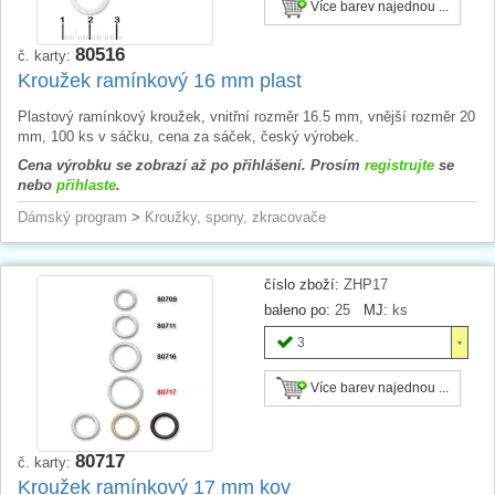
Více barev najednou ...
80516
č. karty:
Kroužek ramínkový 16 mm plast
Plastový ramínkový kroužek, vnitřní rozměr 16.5 mm, vnější rozměr 20
mm, 100 ks v sáčku, cena za sáček, český výrobek.
Cena výrobku se zobrazí až po přihlášení. Prosím
registrujte
se
nebo
přihlaste
.
Dámský program
>
Kroužky, spony, zkracovače
číslo zboží:
ZHP17
baleno po:
25
MJ:
ks
3
Více barev najednou ...
80717
č. karty:
Kroužek ramínkový 17 mm kov