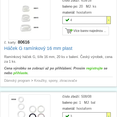
číslo zboží:
616/16
baleno po:
20
MJ:
ks
materiál:
hostaform
4
Více barev najednou ...
80616
č. karty:
Háček G ramínkový 16 mm plast
Ramínkový háček G, šíře 16 mm, 20 ks v balení. Český výrobek, cena
za 1 ks.
Cena výrobku se zobrazí až po přihlášení. Prosím
registrujte
se
nebo
přihlaste
.
Dámský program
>
Kroužky, spony, zkracovače
číslo zboží:
508/08
baleno po:
1
MJ:
bal
materiál:
hostaform
3