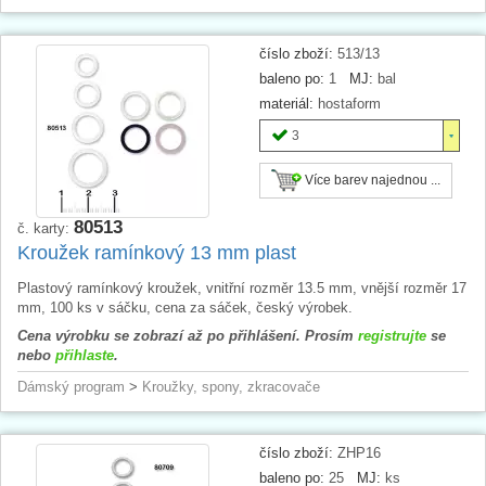
číslo zboží:
513/13
baleno po:
1
MJ:
bal
materiál:
hostaform
3
Více barev najednou ...
80513
č. karty:
Kroužek ramínkový 13 mm plast
Plastový ramínkový kroužek, vnitřní rozměr 13.5 mm, vnější rozměr 17
mm, 100 ks v sáčku, cena za sáček, český výrobek.
Cena výrobku se zobrazí až po přihlášení. Prosím
registrujte
se
nebo
přihlaste
.
Dámský program
>
Kroužky, spony, zkracovače
číslo zboží:
ZHP16
baleno po:
25
MJ:
ks