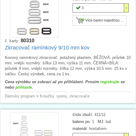
3
Více barev najednou ...
80310
č. karty:
Zkracovač ramínkový 9/10 mm kov
Kovový ramínkový zkracovač, potažený plastem, BÉŽOVÁ: průvlek 10
mm, vnější rozměry: šířka 13 mm, výška 11 mm, ČERNÁ+BÍLÁ:
průvlek 9 mm, vnější rozměry: šířka 12 mm, výška 10,5 mm. 25 ks v
sáčku. Český výrobek, cena za 1 ks.
Cena výrobku se zobrazí až po přihlášení. Prosím
registrujte
se
nebo
přihlaste
.
Dámský program
>
Kroužky, spony, zkracovače
číslo zboží:
411/11
baleno po:
1
MJ:
bal
materiál:
hostaform