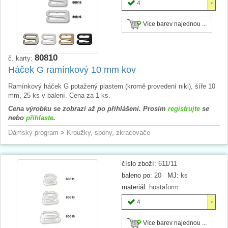
4
Více barev najednou ...
80810
č. karty:
Háček G ramínkový 10 mm kov
Ramínkový háček G potažený plastem (kromě provedení nikl), šíře 10
mm, 25 ks v balení. Cena za 1 ks.
Cena výrobku se zobrazí až po přihlášení. Prosím
registrujte
se
nebo
přihlaste
.
Dámský program
>
Kroužky, spony, zkracovače
číslo zboží:
611/11
baleno po:
20
MJ:
ks
materiál:
hostaform
4
Více barev najednou ...