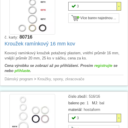
3
Více barev najednou ...
80716
č. karty:
Kroužek ramínkový 16 mm kov
Kovový ramínkový kroužek potažený plastem, vnitřní průměr 16 mm,
vnější průměr 20 mm, 25 ks v sáčku, cena za ks.
Cena výrobku se zobrazí až po přihlášení. Prosím
registrujte
se
nebo
přihlaste
.
Dámský program
>
Kroužky, spony, zkracovače
číslo zboží:
516/16
baleno po:
1
MJ:
bal
materiál:
hostaform
3