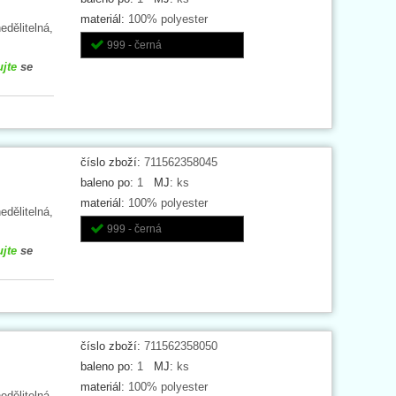
materiál:
100% polyester
edělitelná,
999 - černá
ujte
se
číslo zboží:
711562358045
baleno po:
1
MJ:
ks
materiál:
100% polyester
edělitelná,
999 - černá
ujte
se
číslo zboží:
711562358050
baleno po:
1
MJ:
ks
materiál:
100% polyester
edělitelná,