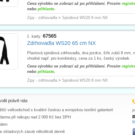
Cena výrobku se zobrazí až po přihlášení. Prosím
registr
nebo
přihlaste
.
Zipy - zdrhovadla
>
Spirálová WS20 8 mm NX
67565
č. karty:
Zdrhovadla WS20 65 cm NX
Plastová spirálová zdrhovadla, dva jezdce, šíře zubů 8 mm, n
vhodné např. pro kombinézy, cena za 1 ks, český výrobek.
Cena výrobku se zobrazí až po přihlášení. Prosím
registr
nebo
přihlaste
.
Zipy - zdrhovadla
>
Spirálová WS20 8 mm NX
volit právě nás
tší velkoobchod s kvalitní českou a evropskou textilní galanterií
P
darma při nákupu nad 2 000 Kč bez DPH
M
adem
ce skladových zásob několikrát denně