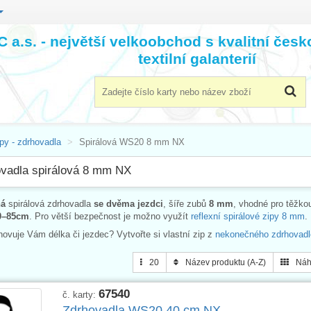
 a.s. - největší velkoobchod s kvalitní čes
textilní galanterií
py - zdrhovadla
Spirálová WS20 8 mm NX
vadla spirálová 8 mm NX
ná
spirálová zdrhovadla
se dvěma jezdci
, šíře zubů
8 mm
, vhodné pro těžko
0–85cm
. Pro větší bezpečnost je možno využít
reflexní spirálové zipy 8 mm
.
hovuje Vám délka či jezdec? Vytvořte si vlastní zip z
nekonečného zdrhovadl
20
Název produktu (A-Z)
Náh
67540
č. karty:
Zdrhovadla WS20 40 cm NX