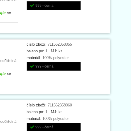
999 - černá
ujte
se
číslo zboží:
711562358055
baleno po:
1
MJ:
ks
materiál:
100% polyester
edělitelná,
999 - černá
ujte
se
číslo zboží:
711562358060
baleno po:
1
MJ:
ks
materiál:
100% polyester
edělitelná,
999 - černá