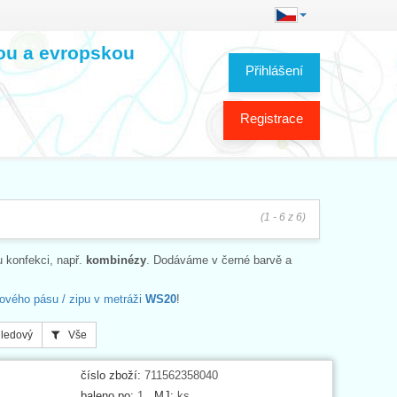
kou a evropskou
Přihlášení
Registrace
(1 - 6 z 6)
u konfekci, např.
kombinézy
. Dodáváme v černé barvě a
ového pásu / zipu v metráži
WS20
!
ledový
Vše
číslo zboží:
711562358040
baleno po:
1
MJ:
ks