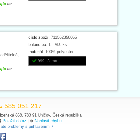
ujte
se
číslo zboží:
711562358065
baleno po:
1
MJ:
ks
materiál:
100% polyester
edělitelná,
999 - černá
ujte
se
585 051 217
lzeňská 868, 783 91 Uničov, Česká republika
Položit dotaz
|
Nahlásit chybu
áte problémy s přihlášením ?