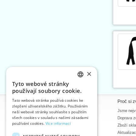
×
Tyto webové stránky
CZECH
používají soubory cookie.
SLOVAK
Tato webová stránka používá cookies ke
Informace
Proč si z
zlepšení uživatelského zážitku. Používáním
ENGLISH
Úvodní strana
Jsme nejvě
naší webové stránky souhlasíte s použitím
GERMAN
všech cookies v souladu s našimi zásadami
Kontakt
Doprava z
používání cookies.
Více informací
Mapa stránek
Zboží skl
O nás
Aktualiza