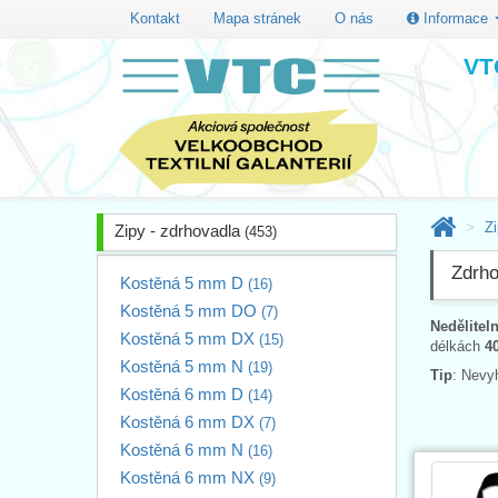
Kontakt
Mapa stránek
O nás
Informace
VTC
Zi
Zipy - zdrhovadla
(453)
Zdrho
Kostěná 5 mm D
(16)
Kostěná 5 mm DO
(7)
Nedělitel
Kostěná 5 mm DX
(15)
délkách
4
Kostěná 5 mm N
(19)
Tip
: Nevy
Kostěná 6 mm D
(14)
Kostěná 6 mm DX
(7)
Kostěná 6 mm N
(16)
Kostěná 6 mm NX
(9)