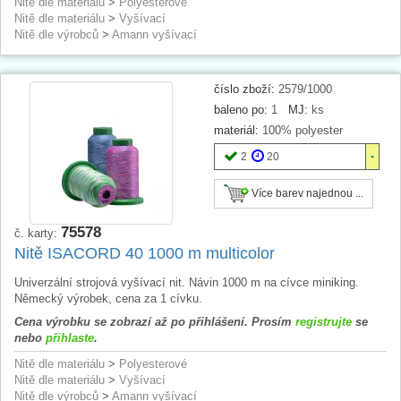
Nitě dle materiálu
>
Polyesterové
Nitě dle materiálu
>
Vyšívací
Nitě dle výrobců
>
Amann vyšívací
číslo zboží:
2579/1000
baleno po:
1
MJ:
ks
materiál:
100% polyester
2
20
Více barev najednou ...
75578
č. karty:
Nitě ISACORD 40 1000 m multicolor
Univerzální strojová vyšívací nit. Návin 1000 m na cívce miniking.
Německý výrobek, cena za 1 cívku.
Cena výrobku se zobrazí až po přihlášení. Prosím
registrujte
se
nebo
přihlaste
.
Nitě dle materiálu
>
Polyesterové
Nitě dle materiálu
>
Vyšívací
Nitě dle výrobců
>
Amann vyšívací