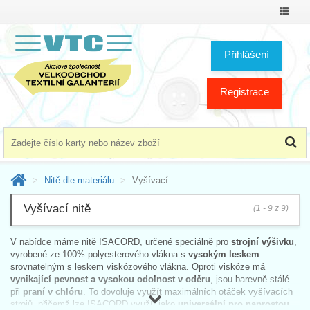
Přepno
menu
Přihlášení
Registrace
Nitě dle materiálu
Vyšívací
Vyšívací nitě
(1 - 9 z 9)
V nabídce máme nitě ISACORD, určené speciálně pro
strojní výšivku
,
vyrobené ze 100% polyesterového vlákna s
vysokým leskem
srovnatelným s leskem viskózového vlákna. Oproti viskóze má
vynikající pevnost a vysokou odolnost v oděru
, jsou barevně stálé
při
praní v chlóru
. To dovoluje využít maximálních otáček vyšívacích
strojů, přičemž lze ISACORD využít jako
universální pro naprostou