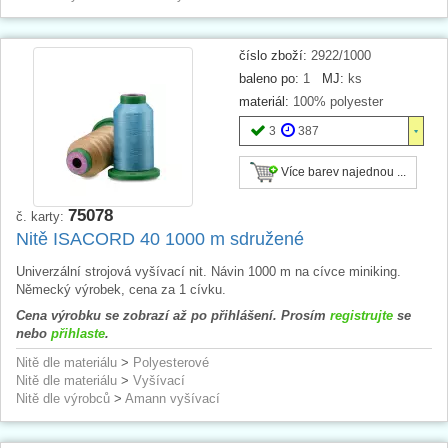
číslo zboží:
2922/1000
baleno po:
1
MJ:
ks
materiál:
100% polyester
3
387
Více barev najednou ...
75078
č. karty:
Nitě ISACORD 40 1000 m sdružené
Univerzální strojová vyšívací nit. Návin 1000 m na cívce miniking.
Německý výrobek, cena za 1 cívku.
Cena výrobku se zobrazí až po přihlášení. Prosím
registrujte
se
nebo
přihlaste
.
Nitě dle materiálu
>
Polyesterové
Nitě dle materiálu
>
Vyšívací
Nitě dle výrobců
>
Amann vyšívací