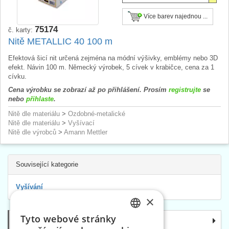
Více barev najednou ...
75174
č. karty:
Nitě METALLIC 40 100 m
Efektová šicí nit určená zejména na módní výšivky, emblémy nebo 3D
efekt. Návin 100 m. Německý výrobek, 5 cívek v krabičce, cena za 1
cívku.
Cena výrobku se zobrazí až po přihlášení. Prosím
registrujte
se
nebo
přihlaste
.
Nitě dle materiálu
>
Ozdobné-metalické
Nitě dle materiálu
>
Vyšívací
Nitě dle výrobců
>
Amann Mettler
Související kategorie
Vyšívání
×
Tyto webové stránky
Kategorie
CZECH