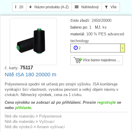
většinu výšivek
– pro textilní podklady od jemných až po silné. Použité
20
Název produktu (A-Z)
Náhledový
Vše
miniking-cívky
mají uzavíratelnou spodní část kužele, kde
umožňují
zabezpečit konec nitě
. Tím
nedochází ke ztrátám na materiálu
.
číslo zboží:
2450/20000
Využití
: módní výšivky, zejména v dětské a dámské konfekci, výšivky
na tenkých jemných látkách (hedvábí, šifon, atd.), monogramy, etikety,
baleno po:
1
MJ:
ks
reklamní předměty, oblečení pro sport a volný čas, pracovní oblečení,
materiál:
100 % PES advanced
jeans (i pro úpravy technologií „stone-wash“), kožené oblečení, obuv.
technology
2
Více barev najednou ...
75117
č. karty:
Nitě ISA 180 20000 m
Polyesterová spodní nit určená pro strojní výšivku. ISA kombinuje
vynikající šicí vlastnosti, vysokou pevnost a velký objem návinu v
cívkách. Německý výrobek, cena za 1 cívku.
Cena výrobku se zobrazí až po přihlášení. Prosím
registrujte
se
nebo
přihlaste
.
Nitě dle materiálu
>
Polyesterové
Nitě dle materiálu
>
Vyšívací
Nitě dle výrobců
>
Amann vyšívací