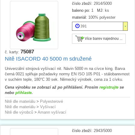
číslo zboží:
2914/5000
baleno po:
1
MJ:
ks
materiál:
100% polyester
391
Více barev najednou ...
75087
č. karty:
Nitě ISACORD 40 5000 m sdružené
Univerzální strojová vyšívací nit. Návin 5000 m na cívce king. Barva
černá 0021 splňuje požadavky normy EN ISO 105 P01 - stálobarevnost
v suchém teple, 180°C 30 sek. Německý výrobek, cena za 1 cívku.
Cena výrobku se zobrazí až po přihlášení. Prosím
registrujte
se
nebo
přihlaste
.
Nitě dle materiálu
>
Polyesterové
Nitě dle materiálu
>
Vyšívací
Nitě dle výrobců
>
Amann vyšívací
číslo zboží:
2943/5000