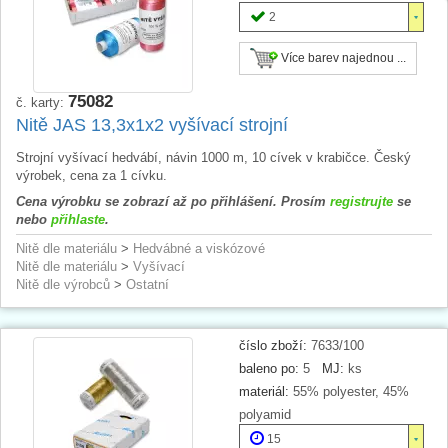
2
Více barev najednou ...
75082
č. karty:
Nitě JAS 13,3x1x2 vyšívací strojní
Strojní vyšívací hedvábí, návin 1000 m, 10 cívek v krabičce. Český
výrobek, cena za 1 cívku.
Cena výrobku se zobrazí až po přihlášení. Prosím
registrujte
se
nebo
přihlaste
.
Nitě dle materiálu
>
Hedvábné a viskózové
Nitě dle materiálu
>
Vyšívací
Nitě dle výrobců
>
Ostatní
číslo zboží:
7633/100
baleno po:
5
MJ:
ks
materiál:
55% polyester, 45%
polyamid
15