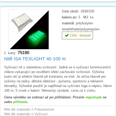
číslo zboží:
2930/100
baleno po:
5
MJ:
ks
materiál:
polybutylen
terephthalat/polypropylen
1260 - šampaň
75190
č. karty:
Nitě ISA TEXLIGHT 40 100 m
Vyšívací nit s následnou svítivostí. Jedná se o vyšívací luminiscenční
vlákno vykazující po osvětlení efekt zachování svítivosti. Výšivka
touto nití je efektní hlavně při kontrastu ve tmě. Je určna hlavně pro
výšivky na tašky, dětské oblečení - pyžama, sportovní a reklamní
tématiky. Výhodné použití je například na vyšívání loga a nápisu. Návin
100 m, 5 cívek v balení. Německý výrobek, cena za 1 cívku.
Cena výrobku se zobrazí až po přihlášení. Prosím
registrujte
se
nebo
přihlaste
.
Nitě dle materiálu
>
Polyesterové
Nitě dle materiálu
>
Vyšívací