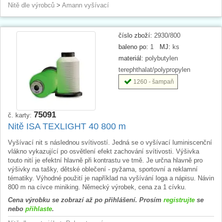
Nitě dle výrobců
>
Amann vyšívací
číslo zboží:
2930/800
baleno po:
1
MJ:
ks
materiál:
polybutylen
terephthalat/polypropylen
1260 - šampaň
75091
č. karty:
Nitě ISA TEXLIGHT 40 800 m
Vyšívací nit s následnou svítivostí. Jedná se o vyšívací luminiscenční
vlákno vykazující po osvětlení efekt zachování svítivosti. Výšivka
touto nití je efektní hlavně při kontrastu ve tmě. Je určna hlavně pro
výšivky na tašky, dětské oblečení - pyžama, sportovní a reklamní
tématiky. Výhodné použití je například na vyšívání loga a nápisu. Návin
800 m na cívce miniking. Německý výrobek, cena za 1 cívku.
Cena výrobku se zobrazí až po přihlášení. Prosím
registrujte
se
nebo
přihlaste
.