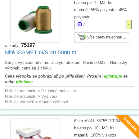
baleno po:
1
MJ:
ks
materiál:
55% polyester, 45%
polyamid
7
Více barev najednou ...
75197
č. karty:
Nitě ISAMET G/S 40 5000 m
Strojní vyšívací nit s metalickým efektem. Návin 5000 m. Německý
výrobek, cena za 1 cívku.
Cena výrobku se zobrazí až po přihlášení. Prosím
registrujte
se
nebo
přihlaste
.
Nitě dle materiálu
>
Ozdobné-metalické
Nitě dle materiálu
>
Vyšívací
Nitě dle výrobců
>
Amann vyšívací
Doprodej
číslo zboží:
657552101341
baleno po:
10
MJ:
ks
materiál:
100% viskoza