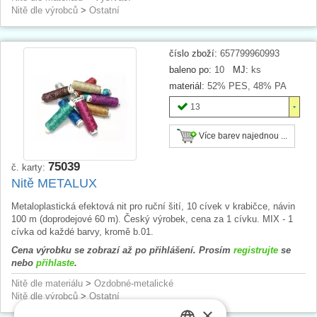
Nitě dle výrobců
>
Ostatní
číslo zboží:
657799960993
baleno po:
10
MJ:
ks
materiál:
52% PES, 48% PA
13
Více barev najednou ...
75039
č. karty:
Nitě METALUX
Metaloplastická efektová nit pro ruční šití, 10 cívek v krabičce, návin
100 m (doprodejové 60 m). Český výrobek, cena za 1 cívku. MIX - 1
cívka od každé barvy, kromě b.01.
Cena výrobku se zobrazí až po přihlášení. Prosím
registrujte
se
nebo
přihlaste
.
Nitě dle materiálu
>
Ozdobné-metalické
Nitě dle výrobců
>
Ostatní
×