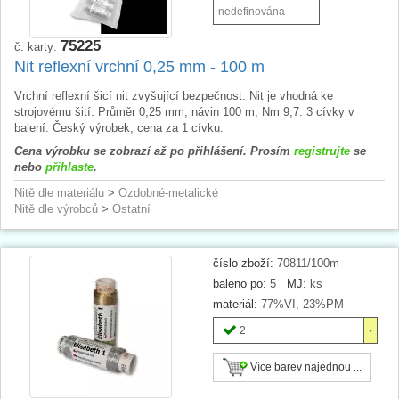
nedefinována
75225
č. karty:
Nit reflexní vrchní 0,25 mm - 100 m
Vrchní reflexní šicí nit zvyšující bezpečnost. Nit je vhodná ke
strojovému šití. Průměr 0,25 mm, návin 100 m, Nm 9,7. 3 cívky v
balení. Český výrobek, cena za 1 cívku.
Cena výrobku se zobrazí až po přihlášení. Prosím
registrujte
se
nebo
přihlaste
.
Nitě dle materiálu
>
Ozdobné-metalické
Nitě dle výrobců
>
Ostatní
číslo zboží:
70811/100m
baleno po:
5
MJ:
ks
materiál:
77%VI, 23%PM
2
Více barev najednou ...