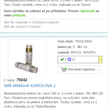
Metaloplastická efektní nit, návin 50 m, 5 cívek v balení. Nm 8 (125
Tex). Český výrobek, cena za 1 cívku. (náhrada za nit Titano).
Cena výrobku se zobrazí až po přihlášení. Prosím
registrujte
se
nebo
přihlaste
.
Nitě dle materiálu
>
Ozdobné-metalické
Nitě dle výrobců
>
Ostatní
číslo zboží:
70101/100m
baleno po:
5
MJ:
ks
materiál:
66%CV, 34%PES
5
24
Více barev najednou ...
75042
č. karty:
Nitě efektové KAROLINA 1
Metaloplastická efektní nit, návin 100 m, 5 cívek v balení. Nm 38/1 (26
Tex). Vhodná pro jemné krajkářské práce, na vyšívání, nebo jako
přípletová příze na pletení a háčkování. Český výrobek, cena za 1
cívku. (náhrada za nit Tileko/Rexeta).