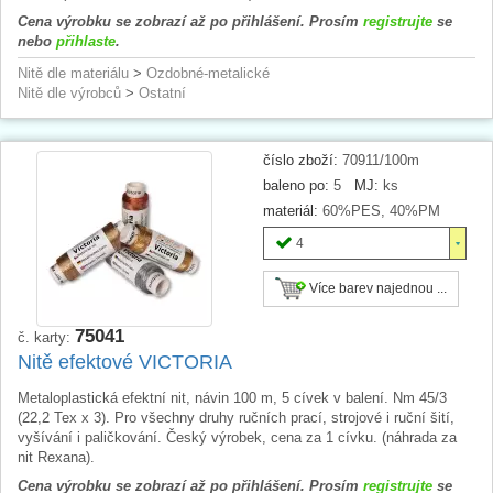
Cena výrobku se zobrazí až po přihlášení. Prosím
registrujte
se
nebo
přihlaste
.
Nitě dle materiálu
>
Ozdobné-metalické
Nitě dle výrobců
>
Ostatní
číslo zboží:
70911/100m
baleno po:
5
MJ:
ks
materiál:
60%PES, 40%PM
4
Více barev najednou ...
75041
č. karty:
Nitě efektové VICTORIA
Metaloplastická efektní nit, návin 100 m, 5 cívek v balení. Nm 45/3
(22,2 Tex x 3). Pro všechny druhy ručních prací, strojové i ruční šití,
vyšívání i paličkování. Český výrobek, cena za 1 cívku. (náhrada za
nit Rexana).
Cena výrobku se zobrazí až po přihlášení. Prosím
registrujte
se