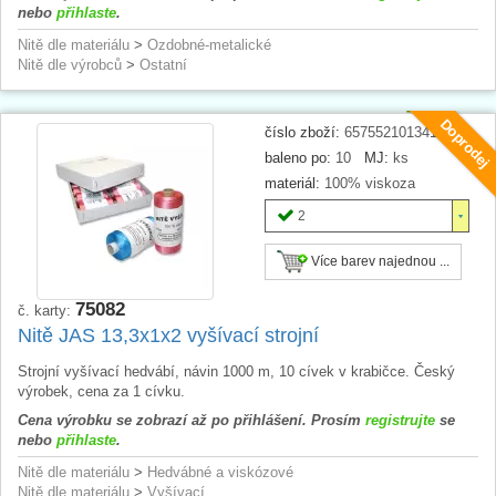
nebo
přihlaste
.
Nitě dle materiálu
>
Ozdobné-metalické
Nitě dle výrobců
>
Ostatní
Doprodej
číslo zboží:
657552101341
baleno po:
10
MJ:
ks
materiál:
100% viskoza
2
Více barev najednou ...
75082
č. karty:
Nitě JAS 13,3x1x2 vyšívací strojní
Strojní vyšívací hedvábí, návin 1000 m, 10 cívek v krabičce. Český
výrobek, cena za 1 cívku.
Cena výrobku se zobrazí až po přihlášení. Prosím
registrujte
se
nebo
přihlaste
.
Nitě dle materiálu
>
Hedvábné a viskózové
Nitě dle materiálu
>
Vyšívací