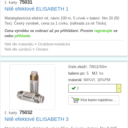
75031
č. karty:
Nitě efektové ELISABETH 1
Metaloplastická efektní nit, návin 100 m, 5 cívek v balení. Nm 20 (50
Tex). Český výrobek, cena za 1 cívku. (náhrada za nit Titolo).
Cena výrobku se zobrazí až po přihlášení. Prosím
registrujte
se
nebo
přihlaste
.
Nitě dle materiálu
>
Ozdobné-metalické
Nitě dle výrobců
>
Ostatní
číslo zboží:
70611/50m
baleno po:
5
MJ:
ks
materiál:
84%VI, 16%PM
2
Více barev najednou ...
75032
č. karty:
Nitě efektové ELISABETH 3