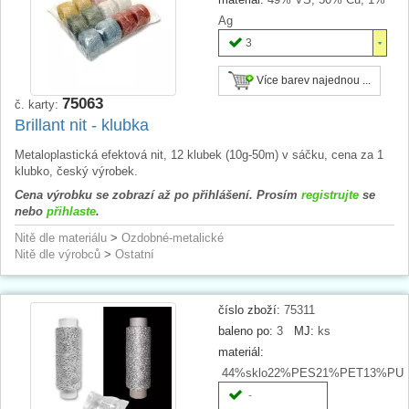
Ag
3
Více barev najednou ...
75063
č. karty:
Brillant nit - klubka
Metaloplastická efektová nit, 12 klubek (10g-50m) v sáčku, cena za 1
klubko, český výrobek.
Cena výrobku se zobrazí až po přihlášení. Prosím
registrujte
se
nebo
přihlaste
.
Nitě dle materiálu
>
Ozdobné-metalické
Nitě dle výrobců
>
Ostatní
číslo zboží:
75311
baleno po:
3
MJ:
ks
materiál:
44%sklo22%PES21%PET13%PU
-