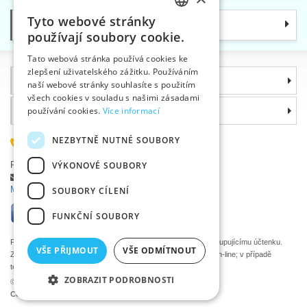
Tyto webové stránky
Kategorie
CZECH
používají soubory cookie.
SLOVAK
Tato webová stránka používá cookies ke
zlepšení uživatelského zážitku. Používáním
ENGLISH
Informace
naší webové stránky souhlasíte s použitím
GERMAN
všech cookies v souladu s našimi zásadami
Proč si zvolit právě nás
používání cookies.
Více informací
NEZBYTNĚ NUTNÉ SOUBORY
585 051 217
Plzeňská 868, 783 91 Uničov, Česká republika
VÝKONOVÉ SOUBORY
Položit dotaz
|
Nahlásit chybu
Máte problémy s přihlášením ?
SOUBORY CÍLENÍ
FUNKČNÍ SOUBORY
Podle zákona o evidenci tržeb je prodávající povinen vystavit kupujícímu účtenku.
VŠE PŘIJMOUT
VŠE ODMÍTNOUT
Zároveň je povinen zaevidovat přijatou tržbu u správce daně on-line; v případě
technického výpadku pak nejpozději do 48 hodin.
ZOBRAZIT PODROBNOSTI
©2026 Velkoobchod textilní galanterie VTC a.s., Uničov
Ceny se zobrazí po přihlášení.