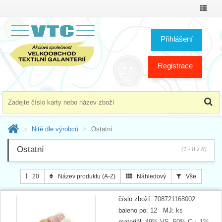
Přepno
menu
Přihlášení
Registrace
Nitě dle výrobců
Ostatní
Ostatní
(1 - 8 z 8)
20
Název produktu (A-Z)
Náhledový
Vše
číslo zboží:
708721168002
baleno po:
12
MJ:
ks
materiál:
49% VS, 50% Cu, 1%