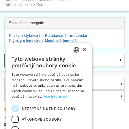
Nitě dle výrobců
>
Ostatní
Související kategorie
Krajky a štykování
>
Paličkované - metalické
Prýmky a lemovky
>
Metalické-leonské
×
Tyto webové stránky
Kategorie
CZECH
používají soubory cookie.
SLOVAK
Tato webová stránka používá cookies ke
zlepšení uživatelského zážitku. Používáním
ENGLISH
Informace
naší webové stránky souhlasíte s použitím
GERMAN
všech cookies v souladu s našimi zásadami
Proč si zvolit právě nás
používání cookies.
Více informací
NEZBYTNĚ NUTNÉ SOUBORY
585 051 217
Plzeňská 868, 783 91 Uničov, Česká republika
VÝKONOVÉ SOUBORY
Položit dotaz
|
Nahlásit chybu