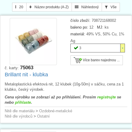
Leonské nitě se převážně používají na
výrobu ozdob
pro
slavnostní
20
Název produktu (A-Z)
Náhledový
Vše
oděvy
– kroje, uniformy, stejnokroje, divadelní kostýmy apod. Mohou
být také použity pro
dekorační účely
, při
aranžování květin
,
ručním
číslo zboží:
708721168002
vyšívání
či
paličkování
.
baleno po:
12
MJ:
ks
materiál:
49% VS, 50% Cu, 1%
Ag
3
Více barev najednou ...
75063
č. karty:
Brillant nit - klubka
Metaloplastická efektová nit, 12 klubek (10g-50m) v sáčku, cena za 1
klubko, český výrobek.
Cena výrobku se zobrazí až po přihlášení. Prosím
registrujte
se
nebo
přihlaste
.
Nitě dle materiálu
>
Ozdobné-metalické
Nitě dle výrobců
>
Ostatní