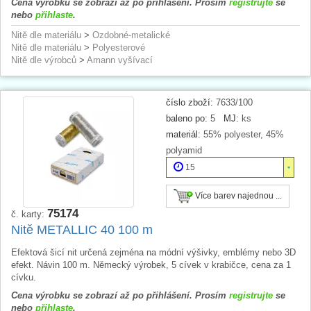
Cena výrobku se zobrazí až po přihlášení. Prosím
registrujte
se
nebo
přihlaste
.
Nitě dle materiálu
>
Ozdobné-metalické
Nitě dle materiálu
>
Polyesterové
Nitě dle výrobců
>
Amann vyšívací
číslo zboží:
7633/100
baleno po:
5
MJ:
ks
materiál:
55% polyester, 45%
polyamid
15
Více barev najednou ...
75174
č. karty:
Nitě METALLIC 40 100 m
Efektová šicí nit určená zejména na módní výšivky, emblémy nebo 3D
efekt. Návin 100 m. Německý výrobek, 5 cívek v krabičce, cena za 1
cívku.
Cena výrobku se zobrazí až po přihlášení. Prosím
registrujte
se
nebo
přihlaste
.