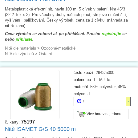
Metaloplastická efektní nit, návin 100 m, 5 cívek v balení. Nm 45/3
(22,2 Tex x 3). Pro všechny druhy ručních prací, strojové i ruční šití,
vyšívání i paličkování. Český výrobek, cena za 1 cívku. (náhrada za
nit Rexana).
Cena výrobku se zobrazí až po přihlášení. Prosím
registrujte
se
nebo
přihlaste
.
Nitě dle materiálu
>
Ozdobné-metalické
Nitě dle výrobců
>
Ostatní
číslo zboží:
2943/5000
baleno po:
1
MJ:
ks
materiál:
55% polyester, 45%
polyamid
7
Více barev najednou ...
75197
č. karty:
Nitě ISAMET G/S 40 5000 m