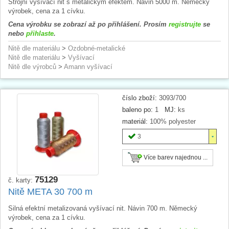
Strojní vyšívací nit s metalickým efektem. Návin 5000 m. Německý
výrobek, cena za 1 cívku.
Cena výrobku se zobrazí až po přihlášení. Prosím
registrujte
se
nebo
přihlaste
.
Nitě dle materiálu
>
Ozdobné-metalické
Nitě dle materiálu
>
Vyšívací
Nitě dle výrobců
>
Amann vyšívací
číslo zboží:
3093/700
baleno po:
1
MJ:
ks
materiál:
100% polyester
3
Více barev najednou ...
75129
č. karty:
Nitě META 30 700 m
Silná efektní metalizovaná vyšívací nit. Návin 700 m. Německý
výrobek, cena za 1 cívku.