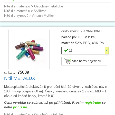
Nitě dle materiálu
>
Ozdobné-metalické
Nitě dle materiálu
>
Vyšívací
Nitě dle výrobců
>
Amann Mettler
číslo zboží:
657799960993
baleno po:
10
MJ:
ks
materiál:
52% PES, 48% PA
13
Více barev najednou ...
75039
č. karty:
Nitě METALUX
Metaloplastická efektová nit pro ruční šití, 10 cívek v krabičce, návin
100 m (doprodejové 60 m). Český výrobek, cena za 1 cívku. MIX - 1
cívka od každé barvy, kromě b.01.
Cena výrobku se zobrazí až po přihlášení. Prosím
registrujte
se
nebo
přihlaste
.
Nitě dle materiálu
>
Ozdobné-metalické