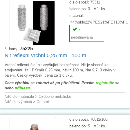
číslo zboží:
75311
baleno po:
3
MJ:
ks
materiál:
44%sklo22%PES21%PET13%PU
-
nedefinována
75225
č. karty:
Nit reflexní vrchní 0,25 mm - 100 m
Vrchní reflexní šicí nit zvyšující bezpečnost. Nit je vhodná ke
strojovému šití. Průměr 0,25 mm, návin 100 m, Nm 9,7. 3 cívky v
balení. Český výrobek, cena za 1 cívku.
Cena výrobku se zobrazí až po přihlášení. Prosím
registrujte
se
nebo
přihlaste
.
Nitě dle materiálu
>
Ozdobné-metalické
Nitě dle výrobců
>
Ostatní
číslo zboží:
70811/100m
baleno po:
5
MJ:
ks