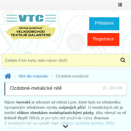
Přepno
menu
Přihlášení
Registrace
Nitě dle materiálu
Ozdobné-metalické
Ozdobné-metalické nitě
(1 - 10 z 10)
Název
leonské
je odvozen od města Lyon, které bylo ve středověku
významným střediskem výroby
ovíjených přízí
. U metalických nití je
textilní
vlákno obeskáno metaloplastickými pásky
, díky němuž se niť
krásně třpytí
! Někdy je pro tyto nitě používán výraz
dracoun
.
Z leonských nití se vytváří např.
střapce
,
ozdobné prýmky, šňůry,
sutašky, lemovky
.