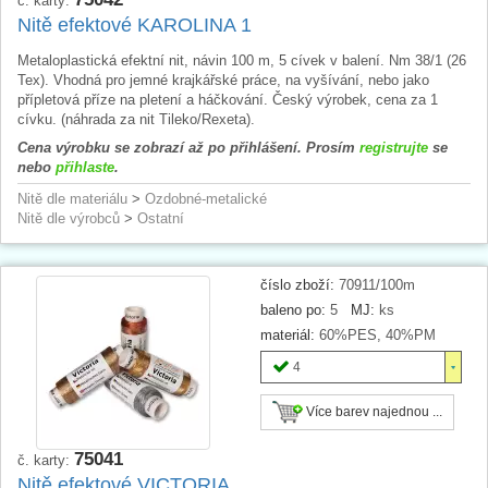
č. karty:
Nitě efektové KAROLINA 1
Metaloplastická efektní nit, návin 100 m, 5 cívek v balení. Nm 38/1 (26
Tex). Vhodná pro jemné krajkářské práce, na vyšívání, nebo jako
přípletová příze na pletení a háčkování. Český výrobek, cena za 1
cívku. (náhrada za nit Tileko/Rexeta).
Cena výrobku se zobrazí až po přihlášení. Prosím
registrujte
se
nebo
přihlaste
.
Nitě dle materiálu
>
Ozdobné-metalické
Nitě dle výrobců
>
Ostatní
číslo zboží:
70911/100m
baleno po:
5
MJ:
ks
materiál:
60%PES, 40%PM
4
Více barev najednou ...
75041
č. karty:
Nitě efektové VICTORIA