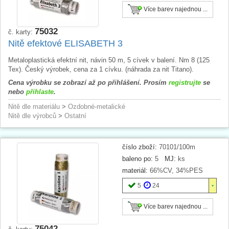
Více barev najednou ...
75032
č. karty:
Nitě efektové ELISABETH 3
Metaloplastická efektní nit, návin 50 m, 5 cívek v balení. Nm 8 (125
Tex). Český výrobek, cena za 1 cívku. (náhrada za nit Titano).
Cena výrobku se zobrazí až po přihlášení. Prosím
registrujte
se
nebo
přihlaste
.
Nitě dle materiálu
>
Ozdobné-metalické
Nitě dle výrobců
>
Ostatní
číslo zboží:
70101/100m
baleno po:
5
MJ:
ks
materiál:
66%CV, 34%PES
5
24
Více barev najednou ...
75042