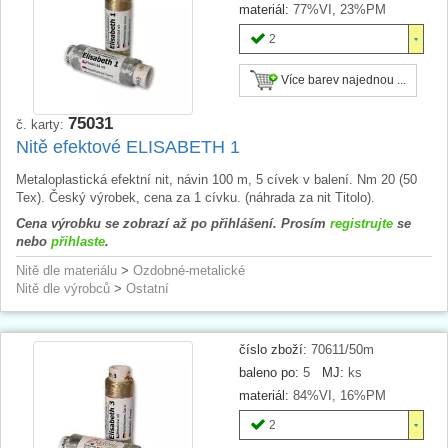
materiál:
77%VI, 23%PM
2
Více barev najednou ...
75031
č. karty:
Nitě efektové ELISABETH 1
Metaloplastická efektní nit, návin 100 m, 5 cívek v balení. Nm 20 (50
Tex). Český výrobek, cena za 1 cívku. (náhrada za nit Titolo).
Cena výrobku se zobrazí až po přihlášení. Prosím
registrujte
se
nebo
přihlaste
.
Nitě dle materiálu
>
Ozdobné-metalické
Nitě dle výrobců
>
Ostatní
číslo zboží:
70611/50m
baleno po:
5
MJ:
ks
materiál:
84%VI, 16%PM
2