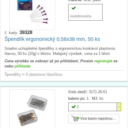
-
nedefinována
39328
č. karty:
Špendlík ergonomický 0,58x38 mm, 50 ks
Snadno uchopitelné špendlíky s ergonomickou konkávní plastovou
hlavou, 50 ks (10g) v blistru. Malajský výrobek, cena za 1 blistr.
Cena výrobku se zobrazí až po přihlášení. Prosím
registrujte
se
nebo
přihlaste
.
Špendlíky
>
S plastovou hlavičkou
číslo zboží:
3171-26-51
baleno po:
1
MJ:
ks
2
Více barev najednou ...