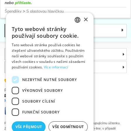
nebo
přihlaste
.
Špendlíky
>
S plastovou hlavičkou
×
Tyto webové stránky
Kategorie
CZECH
používají soubory cookie.
SLOVAK
Tato webová stránka používá cookies ke
zlepšení uživatelského zážitku. Používáním
ENGLISH
Informace
naší webové stránky souhlasíte s použitím
GERMAN
všech cookies v souladu s našimi zásadami
Proč si zvolit právě nás
používání cookies.
Více informací
NEZBYTNĚ NUTNÉ SOUBORY
585 051 217
Plzeňská 868, 783 91 Uničov, Česká republika
VÝKONOVÉ SOUBORY
Položit dotaz
|
Nahlásit chybu
Máte problémy s přihlášením ?
SOUBORY CÍLENÍ
FUNKČNÍ SOUBORY
Podle zákona o evidenci tržeb je prodávající povinen vystavit kupujícímu účtenku.
VŠE PŘIJMOUT
VŠE ODMÍTNOUT
Zároveň je povinen zaevidovat přijatou tržbu u správce daně on-line; v případě