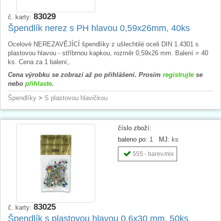
83029
č. karty:
Špendlík nerez s PH hlavou 0,59x26mm, 40ks
Ocelové NEREZAVĚJÍCÍ špendlíky z ušlechtilé oceli DIN 1.4301 s
plastovou hlavou - stříbrnou kapkou, rozměr 0,59x26 mm. Balení = 40
ks. Cena za 1 balení,.
Cena výrobku se zobrazí až po přihlášení. Prosím
registrujte
se
nebo
přihlaste
.
Špendlíky
>
S plastovou hlavičkou
číslo zboží:
baleno po:
1
MJ:
ks
555 - barev.mix
83025
č. karty:
Špendlík s plastovou hlavou 0,6x30 mm, 50ks