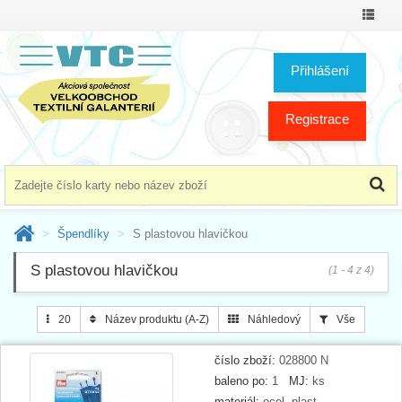
Přepno
menu
Přihlášení
Registrace
Špendlíky
S plastovou hlavičkou
S plastovou hlavičkou
(1 - 4 z 4)
20
Název produktu (A-Z)
Náhledový
Vše
číslo zboží:
028800 N
baleno po:
1
MJ:
ks
materiál:
ocel, plast