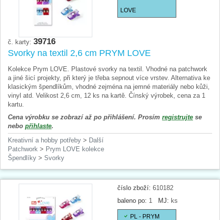
LOVE
39716
č. karty:
Svorky na textil 2,6 cm PRYM LOVE
Kolekce Prym LOVE. Plastové svorky na textil. Vhodné na patchwork
a jiné šicí projekty, při který je třeba sepnout více vrstev. Alternativa ke
klasickým špendlíkům, vhodné zejména na jemné materiály nebo kůži,
vinyl atd. Velikost 2,6 cm, 12 ks na kartě. Čínský výrobek, cena za 1
kartu.
Cena výrobku se zobrazí až po přihlášení. Prosím
registrujte
se
nebo
přihlaste
.
Kreativní a hobby potřeby
>
Další
Patchwork
>
Prym LOVE kolekce
Špendlíky
>
Svorky
číslo zboží:
610182
baleno po:
1
MJ:
ks
PL - PRYM