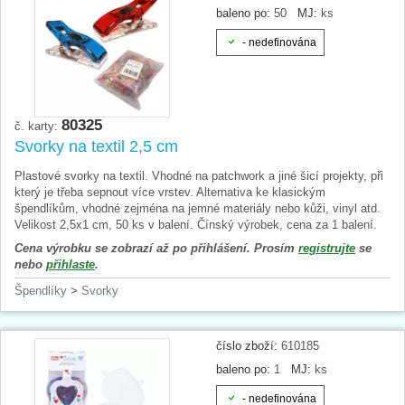
baleno po:
50
MJ:
ks
- nedefinována
80325
č. karty:
Svorky na textil 2,5 cm
Plastové svorky na textil. Vhodné na patchwork a jiné šicí projekty, při
který je třeba sepnout více vrstev. Alternativa ke klasickým
špendlíkům, vhodné zejména na jemné materiály nebo kůži, vinyl atd.
Velikost 2,5x1 cm, 50 ks v balení. Čínský výrobek, cena za 1 balení.
Cena výrobku se zobrazí až po přihlášení. Prosím
registrujte
se
nebo
přihlaste
.
Špendlíky
>
Svorky
číslo zboží:
610185
baleno po:
1
MJ:
ks
- nedefinována