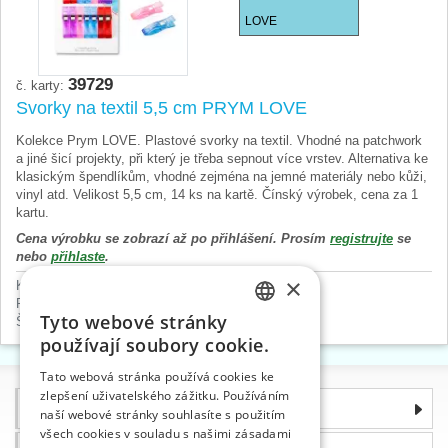
LOVE
39729
č. karty:
Svorky na textil 5,5 cm PRYM LOVE
Kolekce Prym LOVE. Plastové svorky na textil. Vhodné na patchwork
a jiné šicí projekty, při který je třeba sepnout více vrstev. Alternativa ke
klasickým špendlíkům, vhodné zejména na jemné materiály nebo kůži,
vinyl atd. Velikost 5,5 cm, 14 ks na kartě. Čínský výrobek, cena za 1
kartu.
Cena výrobku se zobrazí až po přihlášení. Prosím
registrujte
se
nebo
přihlaste
.
×
Kreativní a hobby potřeby
>
Další
Patchwork
>
Prym LOVE kolekce
Tyto webové stránky
Špendlíky
>
Svorky
CZECH
používají soubory cookie.
SLOVAK
Tato webová stránka používá cookies ke
zlepšení uživatelského zážitku. Používáním
ENGLISH
Informace
naší webové stránky souhlasíte s použitím
GERMAN
všech cookies v souladu s našimi zásadami