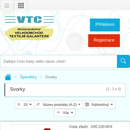
Přihlášení
Registrace
Špendlíky
Svorky
Svorky
(1 - 5 z 5)
20
Název produktu (A-Z)
Náhledový
Vše
číslo zboží:
JWC100-MIX