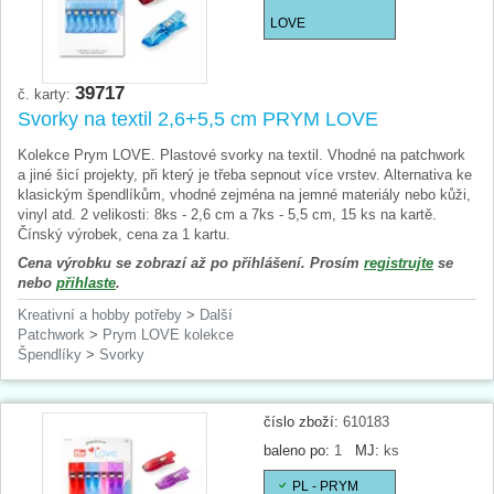
LOVE
39717
č. karty:
Svorky na textil 2,6+5,5 cm PRYM LOVE
Kolekce Prym LOVE. Plastové svorky na textil. Vhodné na patchwork
a jiné šicí projekty, při který je třeba sepnout více vrstev. Alternativa ke
klasickým špendlíkům, vhodné zejména na jemné materiály nebo kůži,
vinyl atd. 2 velikosti: 8ks - 2,6 cm a 7ks - 5,5 cm, 15 ks na kartě.
Čínský výrobek, cena za 1 kartu.
Cena výrobku se zobrazí až po přihlášení. Prosím
registrujte
se
nebo
přihlaste
.
Kreativní a hobby potřeby
>
Další
Patchwork
>
Prym LOVE kolekce
Špendlíky
>
Svorky
číslo zboží:
610183
baleno po:
1
MJ:
ks
PL - PRYM