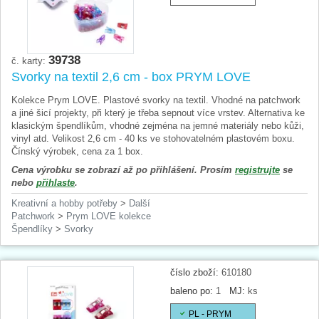
39738
č. karty:
Svorky na textil 2,6 cm - box PRYM LOVE
Kolekce Prym LOVE. Plastové svorky na textil. Vhodné na patchwork
a jiné šicí projekty, při který je třeba sepnout více vrstev. Alternativa ke
klasickým špendlíkům, vhodné zejména na jemné materiály nebo kůži,
vinyl atd. Velikost 2,6 cm - 40 ks ve stohovatelném plastovém boxu.
Čínský výrobek, cena za 1 box.
Cena výrobku se zobrazí až po přihlášení. Prosím
registrujte
se
nebo
přihlaste
.
Kreativní a hobby potřeby
>
Další
Patchwork
>
Prym LOVE kolekce
Špendlíky
>
Svorky
číslo zboží:
610180
baleno po:
1
MJ:
ks
PL - PRYM