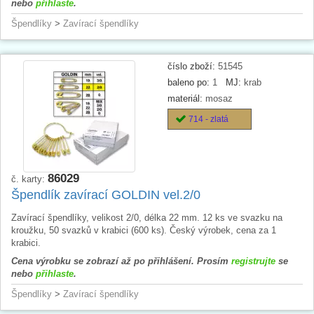
nebo
přihlaste
.
Špendlíky
>
Zavírací špendlíky
číslo zboží:
51545
baleno po:
1
MJ:
krab
materiál:
mosaz
714 - zlatá
86029
č. karty:
Špendlík zavírací GOLDIN vel.2/0
Zavírací špendlíky, velikost 2/0, délka 22 mm. 12 ks ve svazku na
kroužku, 50 svazků v krabici (600 ks). Český výrobek, cena za 1
krabici.
Cena výrobku se zobrazí až po přihlášení. Prosím
registrujte
se
nebo
přihlaste
.
Špendlíky
>
Zavírací špendlíky