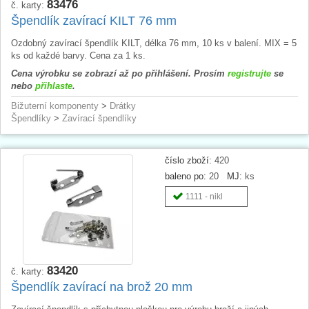
83476
č. karty:
Špendlík zavírací KILT 76 mm
Ozdobný zavírací špendlík KILT, délka 76 mm, 10 ks v balení. MIX = 5
ks od každé barvy. Cena za 1 ks.
Cena výrobku se zobrazí až po přihlášení. Prosím
registrujte
se
nebo
přihlaste
.
Bižuterní komponenty
>
Drátky
Špendlíky
>
Zavírací špendlíky
číslo zboží:
420
baleno po:
20
MJ:
ks
1111 - nikl
83420
č. karty:
Špendlík zavírací na brož 20 mm