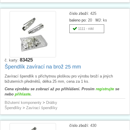
číslo zboží:
425
baleno po:
20
MJ:
ks
1111 - nikl
83425
č. karty:
Špendlík zavírací na brož 25 mm
Zavírací špendlík s příchytnou ploškou pro výrobu broží a jiných
bižuterních předmětů, délka 25 mm, cena za 1 ks.
Cena výrobku se zobrazí až po přihlášení. Prosím
registrujte
se
nebo
přihlaste
.
Bižuterní komponenty
>
Drátky
Špendlíky
>
Zavírací špendlíky
číslo zboží:
430