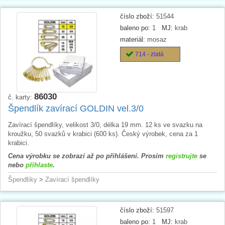
číslo zboží:
51544
baleno po:
1
MJ:
krab
materiál:
mosaz
714 - zlatá
86030
č. karty:
Špendlík zavírací GOLDIN vel.3/0
Zavírací špendlíky, velikost 3/0, délka 19 mm. 12 ks ve svazku na
kroužku, 50 svazků v krabici (600 ks). Český výrobek, cena za 1
krabici.
Cena výrobku se zobrazí až po přihlášení. Prosím
registrujte
se
nebo
přihlaste
.
Špendlíky
>
Zavírací špendlíky
číslo zboží:
51597
baleno po:
1
MJ:
krab