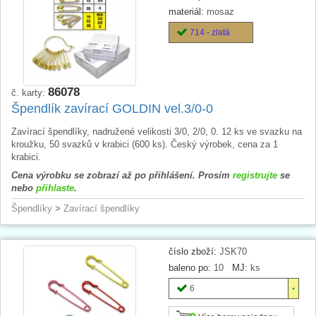
materiál:
mosaz
714 - zlatá
86078
č. karty:
Špendlík zavírací GOLDIN vel.3/0-0
Zavírací špendlíky, nadružené velikosti 3/0, 2/0, 0. 12 ks ve svazku na
kroužku, 50 svazků v krabici (600 ks). Český výrobek, cena za 1
krabici.
Cena výrobku se zobrazí až po přihlášení. Prosím
registrujte
se
nebo
přihlaste
.
Špendlíky
>
Zavírací špendlíky
číslo zboží:
JSK70
baleno po:
10
MJ:
ks
6