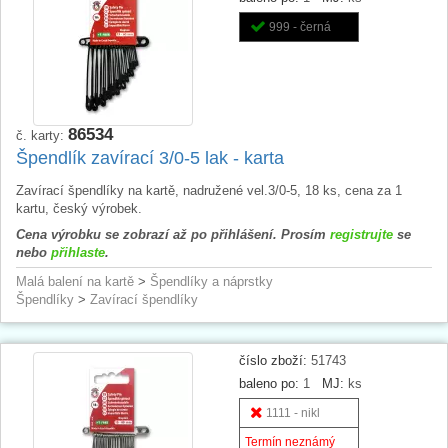
999 - černá
86534
č. karty:
Špendlík zavírací 3/0-5 lak - karta
Zavírací špendlíky na kartě, nadružené vel.3/0-5, 18 ks, cena za 1
kartu, český výrobek.
Cena výrobku se zobrazí až po přihlášení. Prosím
registrujte
se
nebo
přihlaste
.
Malá balení na kartě
>
Špendlíky a náprstky
Špendlíky
>
Zavírací špendlíky
číslo zboží:
51743
baleno po:
1
MJ:
ks
1111 - nikl
Termín neznámý