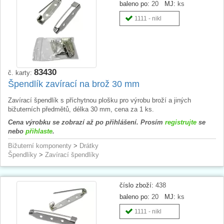
baleno po:
20
MJ:
ks
1111 - nikl
83430
č. karty:
Špendlík zavírací na brož 30 mm
Zavírací špendlík s příchytnou plošku pro výrobu broží a jiných
bižuterních předmětů, délka 30 mm, cena za 1 ks.
Cena výrobku se zobrazí až po přihlášení. Prosím
registrujte
se
nebo
přihlaste
.
Bižuterní komponenty
>
Drátky
Špendlíky
>
Zavírací špendlíky
číslo zboží:
438
baleno po:
20
MJ:
ks
1111 - nikl