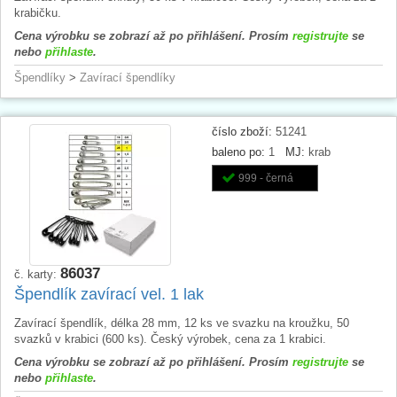
krabičku.
Cena výrobku se zobrazí až po přihlášení. Prosím
registrujte
se
nebo
přihlaste
.
Špendlíky
>
Zavírací špendlíky
číslo zboží:
51241
baleno po:
1
MJ:
krab
999 - černá
86037
č. karty:
Špendlík zavírací vel. 1 lak
Zavírací špendlík, délka 28 mm, 12 ks ve svazku na kroužku, 50
svazků v krabici (600 ks). Český výrobek, cena za 1 krabici.
Cena výrobku se zobrazí až po přihlášení. Prosím
registrujte
se
nebo
přihlaste
.