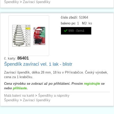
Špendlíky
>
Zavírací špendlíky
číslo zboží:
51964
baleno po:
1
MJ:
ks
999 - černá
86401
č. karty:
Špendlík zavírací vel. 1 lak - blistr
Zavírací špendlík, délka 28 mm, 18 ks v PH krabičce. Český výrobek,
cena za 1 krabičku.
Cena výrobku se zobrazí až po přihlášení. Prosím
registrujte
se
nebo
přihlaste
.
Malá balení na kartě
>
Špendlíky a náprstky
Špendlíky
>
Zavírací špendlíky