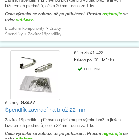
Zavírací špendlík s příchytnou ploškou pro výrobu broží a jiných
bižuterních předmětů, délka 20 mm, cena za 1 ks.
Cena výrobku se zobrazí až po přihlášení. Prosím
registrujte
se
nebo
přihlaste
.
Bižuterní komponenty
>
Drátky
Špendlíky
>
Zavírací špendlíky
číslo zboží:
422
baleno po:
20
MJ:
ks
1111 - nikl
83422
č. karty:
Špendlík zavírací na brož 22 mm
Zavírací špendlík s příchytnou ploškou pro výrobu broží a jiných
bižuterních předmětů, délka 22 mm, cena za 1 ks.
Cena výrobku se zobrazí až po přihlášení. Prosím
registrujte
se