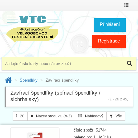
Přepno
menu
Přihlášení
Registrace
Špendlíky
Zavírací špendlíky
Zavírací špendlíky (spínací špendlíky /
sichrhajsky)
(1 - 20 z 49)
20
Název produktu (A-Z)
Náhledový
Vše
číslo zboží:
51744
baleno po:
1
MJ:
ks