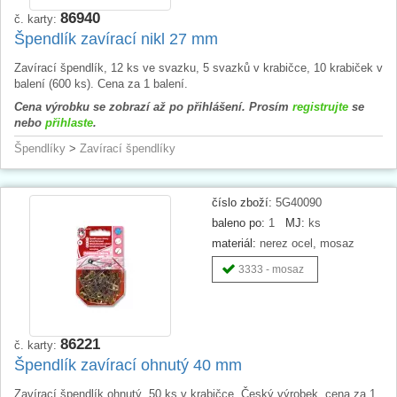
86940
č. karty:
Špendlík zavírací nikl 27 mm
Zavírací špendlík, 12 ks ve svazku, 5 svazků v krabičce, 10 krabiček v
balení (600 ks). Cena za 1 balení.
Cena výrobku se zobrazí až po přihlášení. Prosím
registrujte
se
nebo
přihlaste
.
Špendlíky
>
Zavírací špendlíky
číslo zboží:
5G40090
baleno po:
1
MJ:
ks
materiál:
nerez ocel, mosaz
3333 - mosaz
86221
č. karty:
Špendlík zavírací ohnutý 40 mm
Zavírací špendlík ohnutý, 50 ks v krabičce. Český výrobek, cena za 1