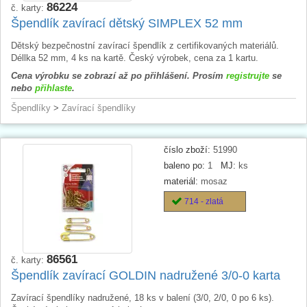
86224
č. karty:
Špendlík zavírací dětský SIMPLEX 52 mm
Dětský bezpečnostní zavírací špendlík z certifikovaných materiálů.
Déllka 52 mm, 4 ks na kartě. Český výrobek, cena za 1 kartu.
Cena výrobku se zobrazí až po přihlášení. Prosím
registrujte
se
nebo
přihlaste
.
Špendlíky
>
Zavírací špendlíky
číslo zboží:
51990
baleno po:
1
MJ:
ks
materiál:
mosaz
714 - zlatá
86561
č. karty:
Špendlík zavírací GOLDIN nadružené 3/0-0 karta
Zavírací špendlíky nadružené, 18 ks v balení (3/0, 2/0, 0 po 6 ks).