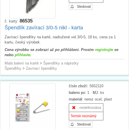
Sledovat
86535
č. karty:
Špendlík zavírací 3/0-5 nikl - karta
Zavírací špendlíky na kartě, nadružené vel.3/0-5, 18 ks, cena za 1
kartu, český výrobek.
Cena výrobku se zobrazí až po přihlášení. Prosím
registrujte
se
nebo
přihlaste
.
Malá balení na kartě
>
Špendlíky a náprstky
Špendlíky
>
Zavírací špendlíky
číslo zboží:
5652110
baleno po:
1
MJ:
ks
materiál:
nerez ocel, plast
- nedefinována
Termín neznámý
Sledovat