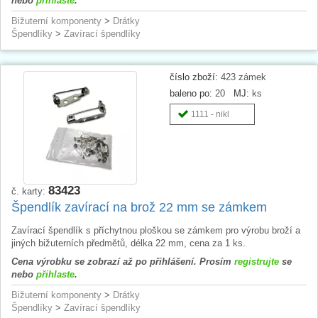
nebo
přihlaste
.
Bižuterní komponenty
>
Drátky
Špendlíky
>
Zavírací špendlíky
číslo zboží:
423 zámek
baleno po:
20
MJ:
ks
1111 - nikl
83423
č. karty:
Špendlík zavírací na brož 22 mm se zámkem
Zavírací špendlík s příchytnou ploškou se zámkem pro výrobu broží a
jiných bižuterních předmětů, délka 22 mm, cena za 1 ks.
Cena výrobku se zobrazí až po přihlášení. Prosím
registrujte
se
nebo
přihlaste
.
Bižuterní komponenty
>
Drátky
Špendlíky
>
Zavírací špendlíky