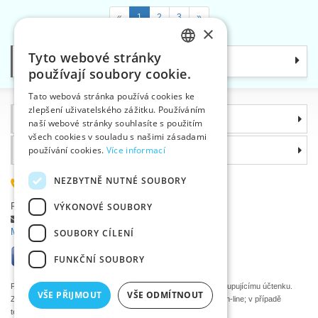
«
1
2
3
»
×
Tyto webové stránky
Kategorie
CZECH
používají soubory cookie.
SLOVAK
Tato webová stránka používá cookies ke
zlepšení uživatelského zážitku. Používáním
ENGLISH
Informace
naší webové stránky souhlasíte s použitím
GERMAN
všech cookies v souladu s našimi zásadami
Proč si zvolit právě nás
používání cookies.
Více informací
NEZBYTNĚ NUTNÉ SOUBORY
585 051 217
Plzeňská 868, 783 91 Uničov, Česká republika
VÝKONOVÉ SOUBORY
Položit dotaz
|
Nahlásit chybu
Máte problémy s přihlášením ?
SOUBORY CÍLENÍ
FUNKČNÍ SOUBORY
Podle zákona o evidenci tržeb je prodávající povinen vystavit kupujícímu účtenku.
VŠE PŘIJMOUT
VŠE ODMÍTNOUT
Zároveň je povinen zaevidovat přijatou tržbu u správce daně on-line; v případě
technického výpadku pak nejpozději do 48 hodin.