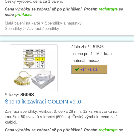
Český výrobek, cena za 1 balení.
Cena výrobku se zobrazí až po přihlášení. Prosím
registrujte
se
nebo
přihlaste
.
Malá balení na kartě
>
Špendlíky a náprstky
Špendlíky
>
Zavírací špendlíky
číslo zboží:
51546
baleno po:
1
MJ:
krab
materiál:
mosaz
714 - zlatá
86068
č. karty:
Špendlík zavírací GOLDIN vel.0
Zavírací špendlíky, velikost 0, délka 28 mm. 12 ks ve svazku na
kroužku, 50 svazků v krabici (600 ks). Český výrobek, cena za 1
krabici.
Cena výrobku se zobrazí až po přihlášení. Prosím
registrujte
se