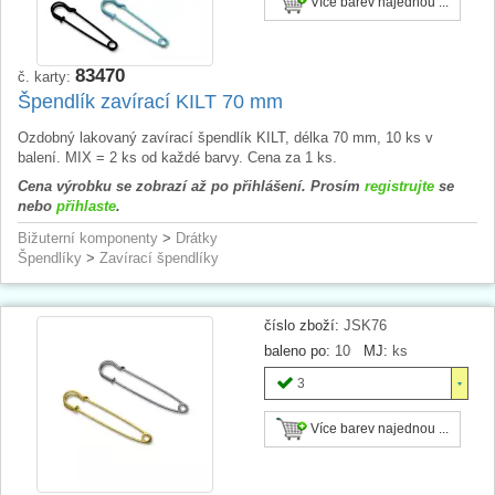
Více barev najednou ...
83470
č. karty:
Špendlík zavírací KILT 70 mm
Ozdobný lakovaný zavírací špendlík KILT, délka 70 mm, 10 ks v
balení. MIX = 2 ks od každé barvy. Cena za 1 ks.
Cena výrobku se zobrazí až po přihlášení. Prosím
registrujte
se
nebo
přihlaste
.
Bižuterní komponenty
>
Drátky
Špendlíky
>
Zavírací špendlíky
číslo zboží:
JSK76
baleno po:
10
MJ:
ks
3
Více barev najednou ...