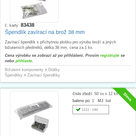
83438
č. karty:
Špendlík zavírací na brož 38 mm
Zavírací špendlík s příchytnou plošku pro výrobu broží a jiných
bižuterních předmětů, délka 38 mm, cena za 1 ks.
Cena výrobku se zobrazí až po přihlášení. Prosím
registrujte
se
nebo
přihlaste
.
Bižuterní komponenty
>
Drátky
Špendlíky
>
Zavírací špendlíky
číslo zboží:
50 sv.x 12 ks
Sleva
baleno po:
1
MJ:
bal
1111 - nikl