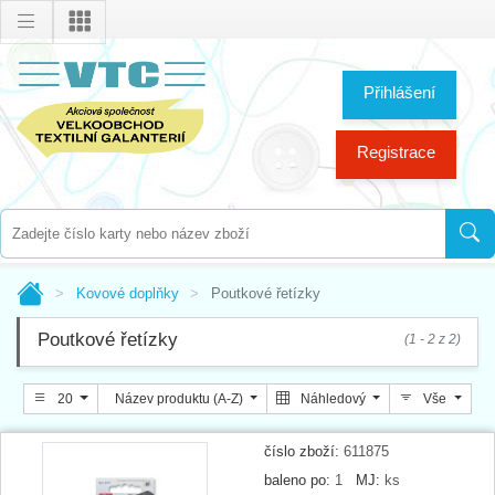
Přihlášení
Registrace
Kovové doplňky
Poutkové řetízky
Poutkové řetízky
(1 - 2 z 2)
20
Název produktu (A-Z)
Náhledový
Vše
číslo zboží:
611875
baleno po:
1
MJ:
ks