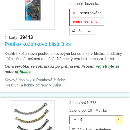
materiál:
koženka
- nedefinována
Termín neznámý
Sledovat
39443
č. karty:
Poutko koženkové blistr 3 ks
Kvalitní koženkové poutko s kovovými konci, 3 ks v blistru, 3 odstíny
kůže - černá, béžová a hnědá. Německý výrobek, cena za 1 blistr.
Cena výrobku se zobrazí až po přihlášení. Prosím
registrujte
se
nebo
přihlaste
.
Kovové doplňky
>
Poutkové řetízky
Kreativní a hobby potřeby
>
Další
číslo zboží:
778
baleno po:
10
MJ:
ks
4
Více barev najednou ...