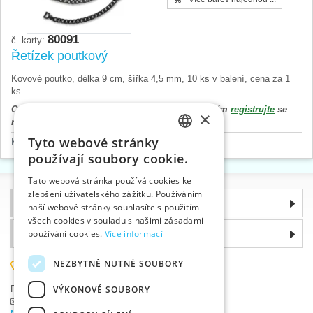
80091
č. karty:
Řetízek poutkový
Kovové poutko, délka 9 cm, šířka 4,5 mm, 10 ks v balení, cena za 1
ks.
Cena výrobku se zobrazí až po přihlášení. Prosím
registrujte
se
×
nebo
přihlaste
.
Tyto webové stránky
Kovové doplňky
>
Poutkové řetízky
CZECH
používají soubory cookie.
SLOVAK
Tato webová stránka používá cookies ke
zlepšení uživatelského zážitku. Používáním
ENGLISH
Informace
naší webové stránky souhlasíte s použitím
GERMAN
všech cookies v souladu s našimi zásadami
Proč si zvolit právě nás
používání cookies.
Více informací
NEZBYTNĚ NUTNÉ SOUBORY
585 051 217
VÝKONOVÉ SOUBORY
Plzeňská 868, 783 91 Uničov, Česká republika
Položit dotaz
|
Nahlásit chybu