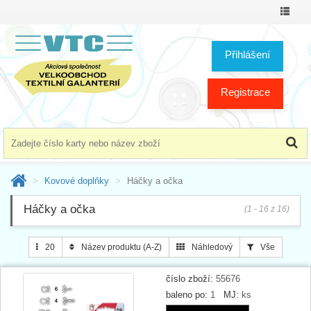
Přepno
menu
Přihlášení
Registrace
Kovové doplňky
Háčky a očka
Háčky a očka
(1 - 16 z 16)
20
Název produktu (A-Z)
Náhledový
Vše
číslo zboží:
55676
baleno po:
1
MJ:
ks