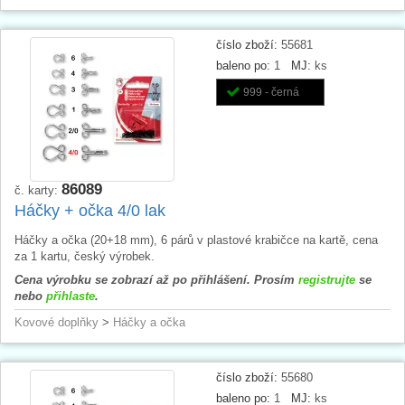
číslo zboží:
55681
baleno po:
1
MJ:
ks
999 - černá
86089
č. karty:
Háčky + očka 4/0 lak
Háčky a očka (20+18 mm), 6 párů v plastové krabičce na kartě, cena
za 1 kartu, český výrobek.
Cena výrobku se zobrazí až po přihlášení. Prosím
registrujte
se
nebo
přihlaste
.
Kovové doplňky
>
Háčky a očka
číslo zboží:
55680
baleno po:
1
MJ:
ks