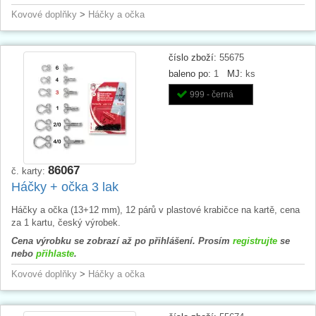
Kovové doplňky
>
Háčky a očka
číslo zboží:
55675
baleno po:
1
MJ:
ks
999 - černá
86067
č. karty:
Háčky + očka 3 lak
Háčky a očka (13+12 mm), 12 párů v plastové krabičce na kartě, cena
za 1 kartu, český výrobek.
Cena výrobku se zobrazí až po přihlášení. Prosím
registrujte
se
nebo
přihlaste
.
Kovové doplňky
>
Háčky a očka