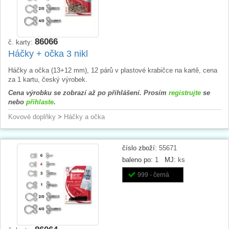
86066
č. karty:
Háčky + očka 3 nikl
Háčky a očka (13+12 mm), 12 párů v plastové krabičce na kartě, cena
za 1 kartu, český výrobek.
Cena výrobku se zobrazí až po přihlášení. Prosím
registrujte
se
nebo
přihlaste
.
Kovové doplňky
>
Háčky a očka
číslo zboží:
55671
baleno po:
1
MJ:
ks
999 - černá