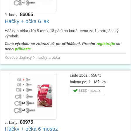
86065
č. karty:
Háčky + očka 6 lak
Háčky a očka (10+8 mm), 18 párů na kartě, cena za 1 kartu, český
výrobek.
Cena výrobku se zobrazí až po přihlášení. Prosím
registrujte
se
nebo
přihlaste
.
Kovové doplňky
>
Háčky a očka
číslo zboží:
55673
baleno po:
1
MJ:
ks
3333 - mosaz
86975
č. karty:
Háčky + očka 6 mosaz