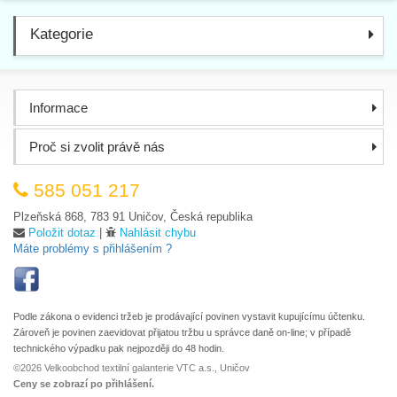
Kategorie
Informace
Proč si zvolit právě nás
585 051 217
Plzeňská 868, 783 91 Uničov, Česká republika
Položit dotaz
|
Nahlásit chybu
Máte problémy s přihlášením ?
Podle zákona o evidenci tržeb je prodávající povinen vystavit kupujícímu účtenku.
Zároveň je povinen zaevidovat přijatou tržbu u správce daně on-line; v případě
technického výpadku pak nejpozději do 48 hodin.
©2026 Velkoobchod textilní galanterie VTC a.s., Uničov
Ceny se zobrazí po přihlášení.