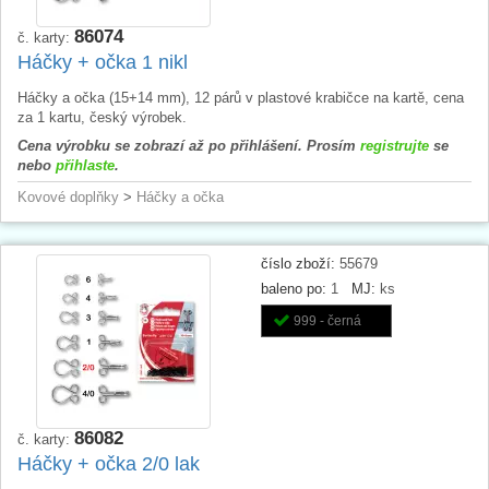
86074
č. karty:
Háčky + očka 1 nikl
Háčky a očka (15+14 mm), 12 párů v plastové krabičce na kartě, cena
za 1 kartu, český výrobek.
Cena výrobku se zobrazí až po přihlášení. Prosím
registrujte
se
nebo
přihlaste
.
Kovové doplňky
>
Háčky a očka
číslo zboží:
55679
baleno po:
1
MJ:
ks
999 - černá
86082
č. karty:
Háčky + očka 2/0 lak