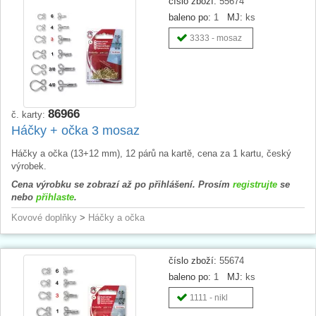
číslo zboží:
55674
baleno po:
1
MJ:
ks
3333 - mosaz
86966
č. karty:
Háčky + očka 3 mosaz
Háčky a očka (13+12 mm), 12 párů na kartě, cena za 1 kartu, český
výrobek.
Cena výrobku se zobrazí až po přihlášení. Prosím
registrujte
se
nebo
přihlaste
.
Kovové doplňky
>
Háčky a očka
číslo zboží:
55674
baleno po:
1
MJ:
ks
1111 - nikl