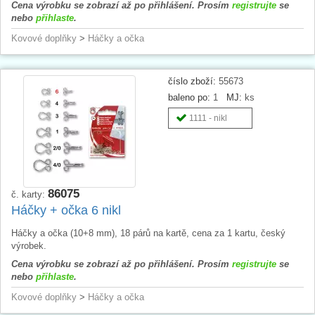
Cena výrobku se zobrazí až po přihlášení. Prosím
registrujte
se
nebo
přihlaste
.
Kovové doplňky
>
Háčky a očka
číslo zboží:
55673
baleno po:
1
MJ:
ks
1111 - nikl
86075
č. karty:
Háčky + očka 6 nikl
Háčky a očka (10+8 mm), 18 párů na kartě, cena za 1 kartu, český
výrobek.
Cena výrobku se zobrazí až po přihlášení. Prosím
registrujte
se
nebo
přihlaste
.
Kovové doplňky
>
Háčky a očka