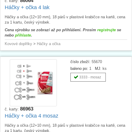
86064
č. karty:
Háčky + očka 4 lak
Háčky a očka (12+10 mm), 18 párů v plastové krabičce na kartě, cena
za 1 kartu, český výrobek.
Cena výrobku se zobrazí až po přihlášení. Prosím
registrujte
se
nebo
přihlaste
.
Kovové doplňky
>
Háčky a očka
číslo zboží:
55670
baleno po:
1
MJ:
ks
3333 - mosaz
86963
č. karty:
Háčky + očka 4 mosaz
Háčky a očka (12+10 mm), 18 párů v plastové krabičce na kartě, cena
za 1 kartu, český výrobek.