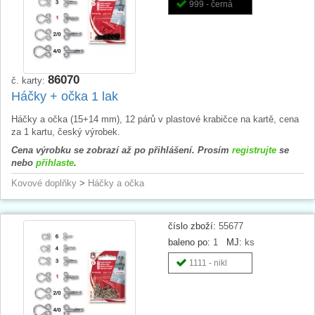
999 - černá
86070
č. karty:
Háčky + očka 1 lak
Háčky a očka (15+14 mm), 12 párů v plastové krabičce na kartě, cena
za 1 kartu, český výrobek.
Cena výrobku se zobrazí až po přihlášení. Prosím
registrujte
se
nebo
přihlaste
.
Kovové doplňky
>
Háčky a očka
číslo zboží:
55677
baleno po:
1
MJ:
ks
1111 - nikl