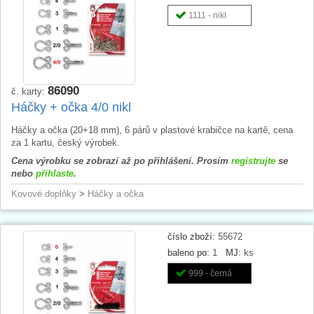
1111 - nikl
86090
č. karty:
Háčky + očka 4/0 nikl
Háčky a očka (20+18 mm), 6 párů v plastové krabičce na kartě, cena
za 1 kartu, český výrobek.
Cena výrobku se zobrazí až po přihlášení. Prosím
registrujte
se
nebo
přihlaste
.
Kovové doplňky
>
Háčky a očka
číslo zboží:
55672
baleno po:
1
MJ:
ks
999 - černá