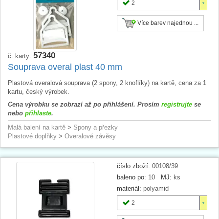
2
Více barev najednou ...
57340
č. karty:
Souprava overal plast 40 mm
Plastová overalová souprava (2 spony, 2 knoflíky) na kartě, cena za 1
kartu, český výrobek.
Cena výrobku se zobrazí až po přihlášení. Prosím
registrujte
se
nebo
přihlaste
.
Malá balení na kartě
>
Spony a přezky
Plastové doplňky
>
Overalové závěsy
číslo zboží:
00108/39
baleno po:
10
MJ:
ks
materiál:
polyamid
2