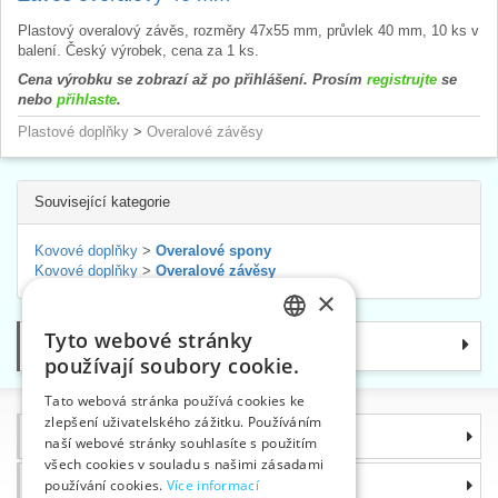
Plastový overalový závěs, rozměry 47x55 mm, průvlek 40 mm, 10 ks v
balení. Český výrobek, cena za 1 ks.
Cena výrobku se zobrazí až po přihlášení. Prosím
registrujte
se
nebo
přihlaste
.
Plastové doplňky
>
Overalové závěsy
Související kategorie
Kovové doplňky
>
Overalové spony
Kovové doplňky
>
Overalové závěsy
×
Tyto webové stránky
Kategorie
CZECH
používají soubory cookie.
SLOVAK
Tato webová stránka používá cookies ke
zlepšení uživatelského zážitku. Používáním
ENGLISH
Informace
naší webové stránky souhlasíte s použitím
GERMAN
všech cookies v souladu s našimi zásadami
Proč si zvolit právě nás
používání cookies.
Více informací