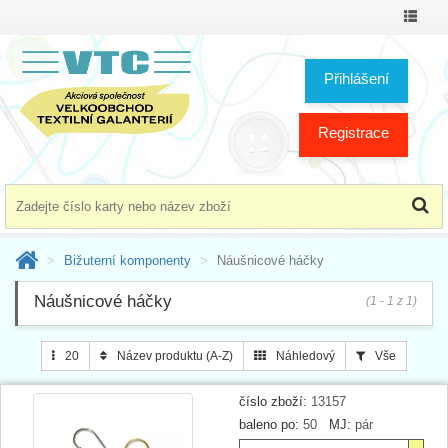
Přepno
menu
Přihlášení
Registrace
Bižuterní komponenty
Náušnicové háčky
Náušnicové háčky
(1 - 1 z 1)
20
Název produktu (A-Z)
Náhledový
Vše
číslo zboží:
13157
baleno po:
50
MJ:
pár