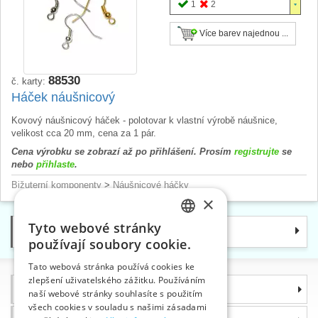
1
2
Více barev najednou ...
88530
č. karty:
Háček náušnicový
Kovový náušnicový háček - polotovar k vlastní výrobě náušnice,
velikost cca 20 mm, cena za 1 pár.
Cena výrobku se zobrazí až po přihlášení. Prosím
registrujte
se
nebo
přihlaste
.
Bižuterní komponenty
>
Náušnicové háčky
×
Tyto webové stránky
Kategorie
CZECH
používají soubory cookie.
SLOVAK
Tato webová stránka používá cookies ke
zlepšení uživatelského zážitku. Používáním
ENGLISH
Informace
naší webové stránky souhlasíte s použitím
GERMAN
všech cookies v souladu s našimi zásadami