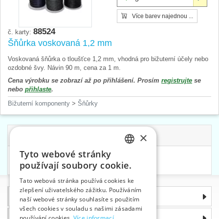
Více barev najednou ...
88524
č. karty:
Šňůrka voskovaná 1,2 mm
Voskovaná šňůrka o tloušťce 1,2 mm, vhodná pro bižuterní účely nebo
ozdobné švy. Návin 90 m, cena za 1 m.
Cena výrobku se zobrazí až po přihlášení. Prosím
registrujte
se
nebo
přihlaste
.
Bižuterní komponenty
>
Šňůrky
×
Související kategorie
Tyto webové stránky
CZECH
Nůžky a kleště
>
Kleště
používají soubory cookie.
SLOVAK
Tato webová stránka používá cookies ke
zlepšení uživatelského zážitku. Používáním
ENGLISH
Informace
naší webové stránky souhlasíte s použitím
GERMAN
všech cookies v souladu s našimi zásadami
Proč si zvolit právě nás
používání cookies.
Více informací