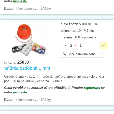
nebo
přihlaste
.
Bižuterní komponenty
>
Šňůrky
číslo zboží:
V100010104
baleno po:
10
MJ:
ks
materiál:
100% polyester
2
1
Více barev najednou ...
25030
č. karty:
Šňůrka ozdobná 1 mm
Ozdobná šňůrka š. 1 mm určená např.pro připoutání mob.telefonů a
pod., 30 m na klubku, cena za 1 klubko.
Cena výrobku se zobrazí až po přihlášení. Prosím
registrujte
se
nebo
přihlaste
.
Bižuterní komponenty
>
Šňůrky