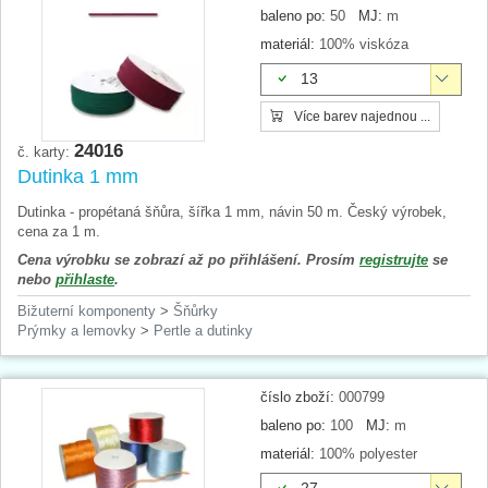
baleno po:
50
MJ:
m
materiál:
100% viskóza
13
Více barev najednou ...
24016
č. karty:
Dutinka 1 mm
Dutinka - propétaná šňůra, šířka 1 mm, návin 50 m. Český výrobek,
cena za 1 m.
Cena výrobku se zobrazí až po přihlášení. Prosím
registrujte
se
nebo
přihlaste
.
Bižuterní komponenty
>
Šňůrky
Prýmky a lemovky
>
Pertle a dutinky
číslo zboží:
000799
baleno po:
100
MJ:
m
materiál:
100% polyester