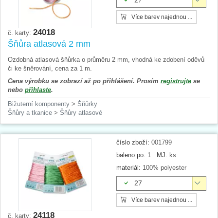
27
Více barev najednou ...
24018
č. karty:
Šňůra atlasová 2 mm
Ozdobná atlasová šňůrka o průměru 2 mm, vhodná ke zdobení oděvů
či ke šněrování, cena za 1 m.
Cena výrobku se zobrazí až po přihlášení. Prosím
registrujte
se
nebo
přihlaste
.
Bižuterní komponenty
>
Šňůrky
Šňůry a tkanice
>
Šňůry atlasové
číslo zboží:
001799
baleno po:
1
MJ:
ks
materiál:
100% polyester
27
Více barev najednou ...
24118
č. karty: