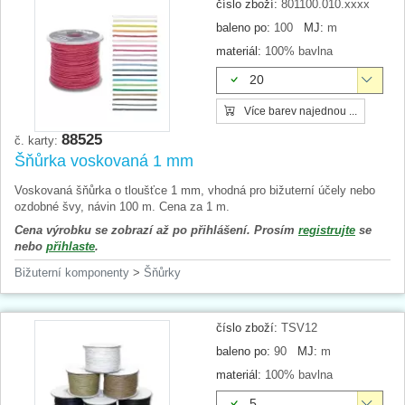
číslo zboží:
801100.010.xxxx
baleno po:
100
MJ:
m
materiál:
100% bavlna
20
Více barev najednou ...
88525
č. karty:
Šňůrka voskovaná 1 mm
Voskovaná šňůrka o tloušťce 1 mm, vhodná pro bižuterní účely nebo
ozdobné švy, návin 100 m. Cena za 1 m.
Cena výrobku se zobrazí až po přihlášení. Prosím
registrujte
se
nebo
přihlaste
.
Bižuterní komponenty
>
Šňůrky
číslo zboží:
TSV12
baleno po:
90
MJ:
m
materiál:
100% bavlna
5