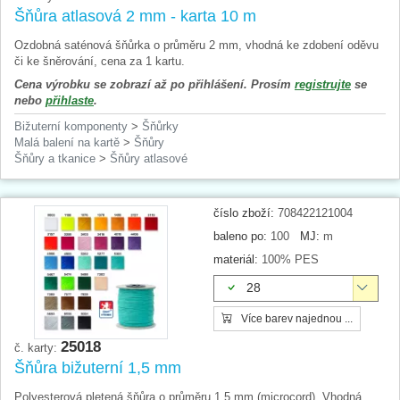
Šňůra atlasová 2 mm - karta 10 m
Ozdobná saténová šňůrka o průměru 2 mm, vhodná ke zdobení oděvu
či ke šněrování, cena za 1 kartu.
Cena výrobku se zobrazí až po přihlášení. Prosím
registrujte
se
nebo
přihlaste
.
Bižuterní komponenty
>
Šňůrky
Malá balení na kartě
>
Šňůry
Šňůry a tkanice
>
Šňůry atlasové
číslo zboží:
708422121004
baleno po:
100
MJ:
m
materiál:
100% PES
28
Více barev najednou ...
25018
č. karty:
Šňůra bižuterní 1,5 mm
Polyesterová pletená šňůra o průměru 1,5 mm (microcord). Vhodná