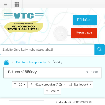
Přihlášení
Registrace
Bižuterní komponenty
Šňůrky
Bižuterní šňůrky
(1 - 8 z 8)
20
Název produktu (A-Z)
Náhledový
Vše
číslo zboží:
708422103004