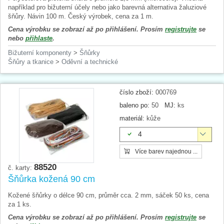
například pro bižuterní účely nebo jako barevná alternativa žaluziové
šňůry. Návin 100 m. Český výrobek, cena za 1 m.
Cena výrobku se zobrazí až po přihlášení. Prosím
registrujte
se
nebo
přihlaste
.
Bižuterní komponenty
>
Šňůrky
Šňůry a tkanice
>
Oděvní a technické
číslo zboží:
000769
baleno po:
50
MJ:
ks
materiál:
kůže
4
Více barev najednou ...
88520
č. karty:
Šňůrka kožená 90 cm
Kožené šňůrky o délce 90 cm, průměr cca. 2 mm, sáček 50 ks, cena
za 1 ks.
Cena výrobku se zobrazí až po přihlášení. Prosím
registrujte
se