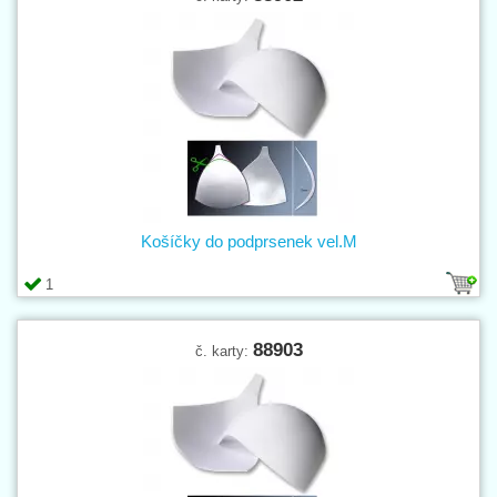
Košíčky do podprsenek vel.M
1
88903
č. karty: