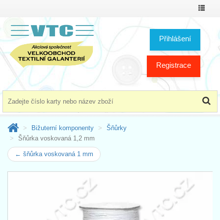
Přepno
menu
Přihlášení
Registrace
Bižuterní komponenty
Šňůrky
Šňůrka voskovaná 1,2 mm
← šňůrka voskovaná 1 mm