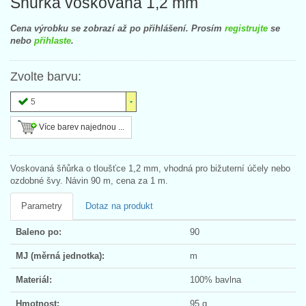
Šňůrka voskovaná 1,2 mm
Cena výrobku se zobrazí až po přihlášení. Prosím
registrujte
se
nebo
přihlaste
.
Zvolte barvu:
5
Více barev najednou ...
Voskovaná šňůrka o tloušťce 1,2 mm, vhodná pro bižuterní účely nebo
ozdobné švy. Návin 90 m, cena za 1 m.
Parametry
Dotaz na produkt
Baleno po:
90
MJ (měrná jednotka):
m
Materiál:
100% bavlna
Hmotnost:
95 g