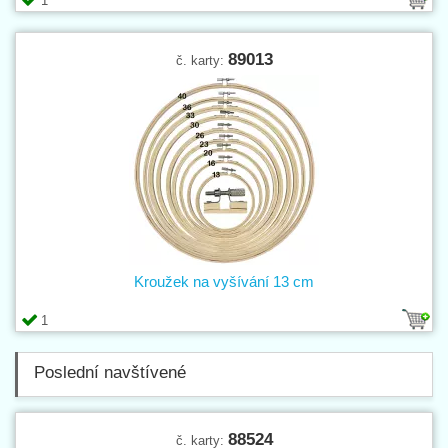
1
89013
č. karty:
Kroužek na vyšívání 13 cm
1
Poslední navštívené
88524
č. karty: