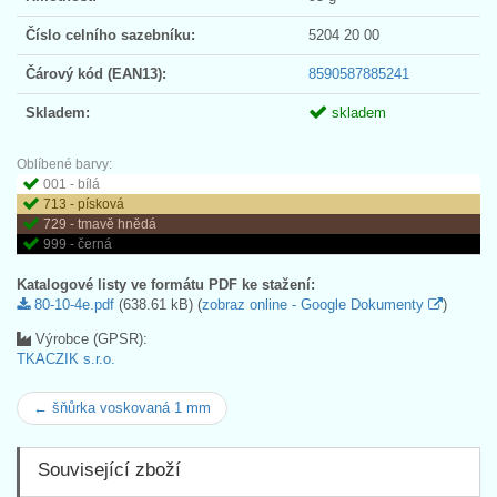
Číslo celního sazebníku:
5204 20 00
Čárový kód (EAN13):
8590587885241
Skladem:
skladem
Oblíbené barvy:
001 - bílá
713 - písková
729 - tmavě hnědá
999 - černá
Katalogové listy ve formátu PDF ke stažení:
80-10-4e.pdf
(638.61 kB) (
zobraz online - Google Dokumenty
)
Výrobce (GPSR):
TKACZIK s.r.o.
← šňůrka voskovaná 1 mm
Související zboží