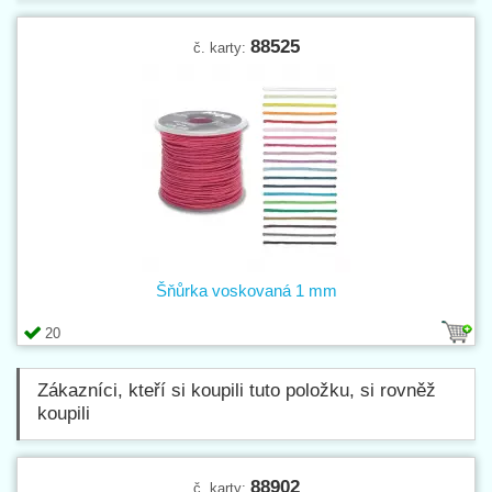
88525
č. karty:
Šňůrka voskovaná 1 mm
20
Zákazníci, kteří si koupili tuto položku, si rovněž
koupili
88902
č. karty: