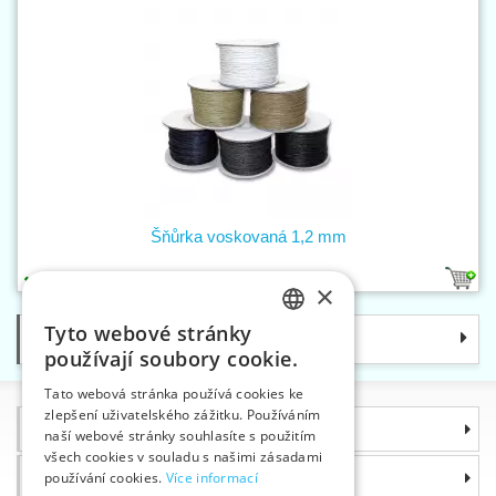
Šňůrka voskovaná 1,2 mm
5
×
Tyto webové stránky
Kategorie
CZECH
používají soubory cookie.
SLOVAK
Tato webová stránka používá cookies ke
zlepšení uživatelského zážitku. Používáním
ENGLISH
Informace
naší webové stránky souhlasíte s použitím
GERMAN
všech cookies v souladu s našimi zásadami
Proč si zvolit právě nás
používání cookies.
Více informací