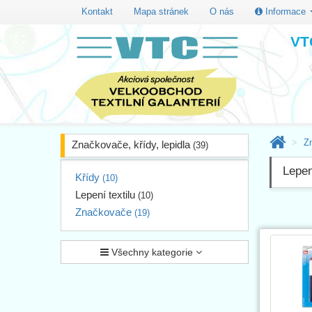
Kontakt
Mapa stránek
O nás
Informace
VTC
Zn
Značkovače, křídy, lepidla
(39)
Lepen
Křídy
(10)
Lepení textilu
(10)
Značkovače
(19)
Všechny kategorie