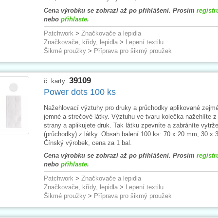
Cena výrobku se zobrazí až po přihlášení. Prosím
registr
nebo
přihlaste
.
Patchwork
>
Značkovače a lepidla
Značkovače, křídy, lepidla
>
Lepení textilu
Šikmé proužky
>
Příprava pro šikmý proužek
39109
č. karty:
Power dots 100 ks
Nažehlovací výztuhy pro druky a průchodky aplikované zejm
jemné a strečové látky. Výztuhu ve tvaru kolečka nažehlíte z
strany a aplikujete druk. Tak látku zpevníte a zabráníte vytrž
(průchodky) z látky. Obsah balení 100 ks: 70 x 20 mm, 30 x
Čínský výrobek, cena za 1 bal.
Cena výrobku se zobrazí až po přihlášení. Prosím
registr
nebo
přihlaste
.
Patchwork
>
Značkovače a lepidla
Značkovače, křídy, lepidla
>
Lepení textilu
Šikmé proužky
>
Příprava pro šikmý proužek