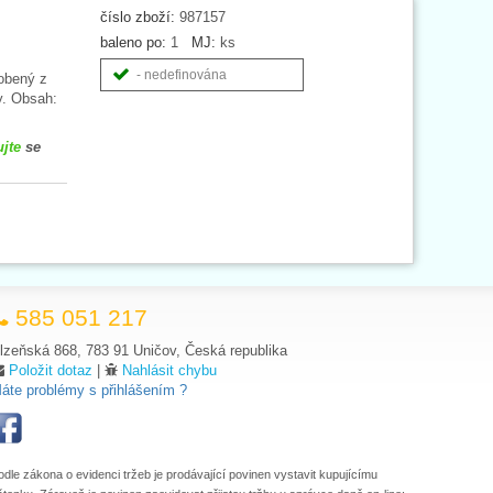
číslo zboží:
987157
baleno po:
1
MJ:
ks
- nedefinována
robený z
y. Obsah:
ujte
se
585 051 217
lzeňská 868, 783 91 Uničov, Česká republika
Položit dotaz
|
Nahlásit chybu
áte problémy s přihlášením ?
odle zákona o evidenci tržeb je prodávající povinen vystavit kupujícímu