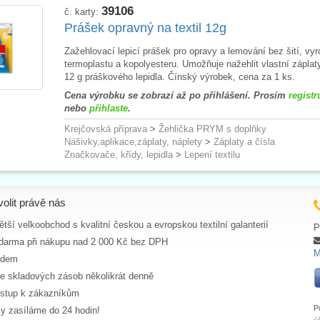
39106
č. karty:
Prášek opravný na textil 12g
Zažehlovací lepicí prášek pro opravy a lemování bez šití, vy
termoplastu a kopolyesteru. Umožňuje nažehlit vlastní záplat
12 g práškového lepidla. Čínský výrobek, cena za 1 ks.
Cena výrobku se zobrazí až po přihlášení. Prosím
registr
nebo
přihlaste
.
Krejčovská příprava
>
Žehlička PRYM s doplňky
Nášivky,aplikace,záplaty, náplety
>
Záplaty a čísla
Značkovače, křídy, lepidla
>
Lepení textilu
volit právě nás
tší velkoobchod s kvalitní českou a evropskou textilní galanterií
P
darma při nákupu nad 2 000 Kč bez DPH
M
adem
ce skladových zásob několikrát denně
ístup k zákazníkům
P
y zasíláme do 24 hodin!