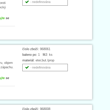
- nedefinována
proti
ecký
ujte
se
číslo zboží:
968061
baleno po:
1
MJ:
ks
materiál:
eter,but./prop
íru, objem
a zápachu.
- nedefinována
ujte
se
číslo zboží:
968008