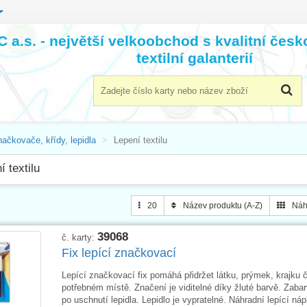
 a.s. - největší velkoobchod s kvalitní čes
textilní galanterií
ačkovače, křídy, lepidla
Lepení textilu
í textilu
20
Název produktu (A-Z)
Náh
39068
č. karty:
Fix lepící značkovací
Lepící značkovací fix pomáhá přidržet látku, prýmek, krajku č
potřebném místě. Značení je viditelné díky žluté barvě. Zaba
po uschnutí lepidla. Lepidlo je vypratelné. Náhradní lepící náp