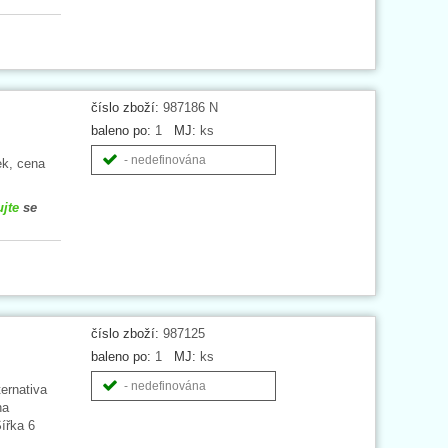
číslo zboží:
987186 N
baleno po:
1
MJ:
ks
- nedefinována
ek, cena
ujte
se
číslo zboží:
987125
baleno po:
1
MJ:
ks
- nedefinována
ernativa
na
ířka 6