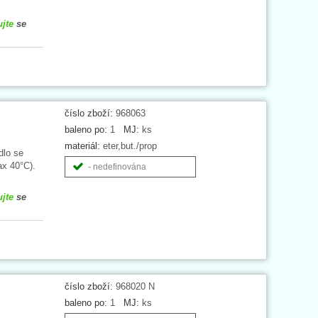
ujte
se
číslo zboží:
968063
baleno po:
1
MJ:
ks
materiál:
eter,but./prop
dlo se
ax 40°C).
- nedefinována
ujte
se
číslo zboží:
968020 N
baleno po:
1
MJ:
ks