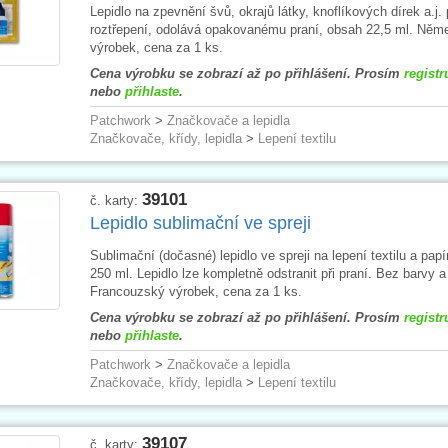
Lepidlo na zpevnění švů, okrajů látky, knoflíkových dírek a.j. 
roztřepení, odolává opakovanému praní, obsah 22,5 ml. Něm
výrobek, cena za 1 ks.
Cena výrobku se zobrazí až po přihlášení. Prosím
registr
nebo
přihlaste
.
Patchwork
>
Značkovače a lepidla
Značkovače, křídy, lepidla
>
Lepení textilu
39101
č. karty:
Lepidlo sublimační ve spreji
Sublimační (dočasné) lepidlo ve spreji na lepení textilu a pap
250 ml. Lepidlo lze kompletně odstranit při praní. Bez barvy 
Francouzský výrobek, cena za 1 ks.
Cena výrobku se zobrazí až po přihlášení. Prosím
registr
nebo
přihlaste
.
Patchwork
>
Značkovače a lepidla
Značkovače, křídy, lepidla
>
Lepení textilu
39107
č. karty: