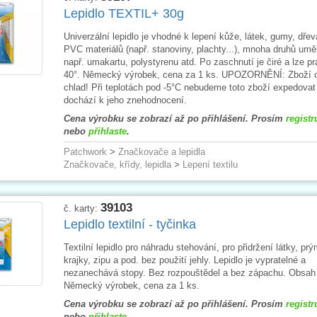
Lepidlo TEXTIL+ 30g
Univerzální lepidlo je vhodné k lepení kůže, látek, gumy, dřev
PVC materiálů (např. stanoviny, plachty...), mnoha druhů um
např. umakartu, polystyrenu atd. Po zaschnutí je čiré a lze pr
40°. Německý výrobek, cena za 1 ks. UPOZORNĚNÍ: Zboží ci
chlad! Při teplotách pod -5°C nebudeme toto zboží expedovat
dochází k jeho znehodnocení.
Cena výrobku se zobrazí až po přihlášení. Prosím
registr
nebo
přihlaste
.
Patchwork
>
Značkovače a lepidla
Značkovače, křídy, lepidla
>
Lepení textilu
39103
č. karty:
Lepidlo textilní - tyčinka
Textilní lepidlo pro náhradu stehování, pro přidržení látky, pr
krajky, zipu a pod. bez použití jehly. Lepidlo je vypratelné a
nezanechává stopy. Bez rozpouštědel a bez zápachu. Obsah 
Německý výrobek, cena za 1 ks.
Cena výrobku se zobrazí až po přihlášení. Prosím
registr
nebo
přihlaste
.