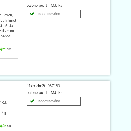
baleno po:
1
MJ:
ks
- nedefinována
a, kovu,
ělých hmot
át až do
tlivé na
 neboť
ujte
se
číslo zboží:
987180
baleno po:
1
MJ:
ks
- nedefinována
ýmku,
9 g.
ujte
se