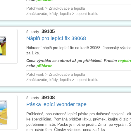
Patchwork
>
Značkovače a lepidla
Značkovače, křídy, lepidla
>
Lepení textilu
39105
č. karty:
Náplň pro lepící fix 39068
Náhradní náplň pro lepící fix na kartě 39068. Japonský výrob
za 1 ks.
Cena výrobku se zobrazí až po přihlášení. Prosím
registr
nebo
přihlaste
.
Patchwork
>
Značkovače a lepidla
Značkovače, křídy, lepidla
>
Lepení textilu
39108
č. karty:
Páska lepící Wonder tape
Průhledná, oboustranná lepící páska pro dočasné spojení - alt
ke špendlíkům. Pomáhá přidržet látku, prýmek, krajku či zip 
potřebném místě. Pásku je možné prošít. Zmizí po vyprání. Š
mm, návin 9 m. Čínský výrobek, cena za 1 ks.