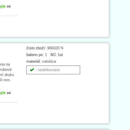
ujte
se
číslo zboží:
966020 N
baleno po:
1
MJ:
bal
materiál:
celulóza
éna na
 rubové
- nedefinována
ení druku
 30 mm.
ujte
se