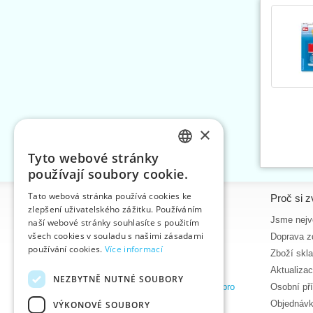
×
Tyto webové stránky
CZECH
používají soubory cookie.
SLOVAK
Tato webová stránka používá cookies ke
Informace
Proč si z
zlepšení uživatelského zážitku. Používáním
ENGLISH
Úvodní strana
Jsme nejvě
naší webové stránky souhlasíte s použitím
GERMAN
všech cookies v souladu s našimi zásadami
Kontakt
Doprava z
používání cookies.
Více informací
Mapa stránek
Zboží skl
O nás
Aktualiza
NEZBYTNĚ NUTNÉ SOUBORY
Obchodní podmínky e-shopu VTC, a.s. pro
Osobní př
zákazníky z České republiky
Objednávk
VÝKONOVÉ SOUBORY