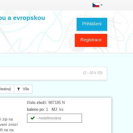
kou a evropskou
Přihlášení
Registrace
(1 - 10 z 10)
ledový
Vše
číslo zboží:
987185 N
baleno po:
1
MJ:
ks
- nedefinována
i zip na
rvení zmizí
lň na na