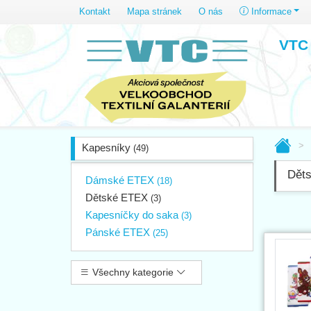
Kontakt
Mapa stránek
O nás
Informace
VTC 
Kapesníky
(49)
Dět
Dámské ETEX
(18)
Dětské ETEX
(3)
Kapesníčky do saka
(3)
Pánské ETEX
(25)
Všechny kategorie