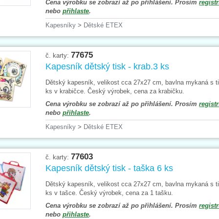
Cena výrobku se zobrazí až po přihlášení. Prosím
registr
nebo
přihlaste
.
Kapesníky
>
Dětské ETEX
77675
č. karty:
Kapesník dětský tisk - krab.3 ks
Dětský kapesník, velikost cca 27x27 cm, bavlna mykaná s t
ks v krabičce. Český výrobek, cena za krabičku.
Cena výrobku se zobrazí až po přihlášení. Prosím
registr
nebo
přihlaste
.
Kapesníky
>
Dětské ETEX
77603
č. karty:
Kapesník dětský tisk - taška 6 ks
Dětský kapesník, velikost cca 27x27 cm, bavlna mykaná s t
ks v tašce. Český výrobek, cena za 1 tašku.
Cena výrobku se zobrazí až po přihlášení. Prosím
registr
nebo
přihlaste
.