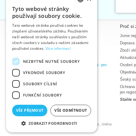
Tyto webové stránky
CZECH
používají soubory cookie.
SLOVAK
Tato webová stránka používá cookies ke
Informace
Proč si 
zlepšení uživatelského zážitku. Používáním
ENGLISH
Úvodní strana
Jsme nejv
naší webové stránky souhlasíte s použitím
GERMAN
všech cookies v souladu s našimi zásadami
Kontakt
Doprava 
používání cookies.
Více informací
Mapa stránek
Zboží sk
O nás
Aktualiz
NEZBYTNĚ NUTNÉ SOUBORY
Obchodní podmínky e-shopu VTC, a.s. pro
Osobní p
zákazníky z České republiky
Objednáv
VÝKONOVÉ SOUBORY
Zásady ochrany osobních údajů
Široký s
SOUBORY CÍLENÍ
Nápověda
Ochrana 
Ke stažení
jen regi
FUNKČNÍ SOUBORY
Termíny naskladnění
Staňte s
Aktuality
VŠE PŘIJMOUT
VŠE ODMÍTNOUT
Produktová videa, video návody
ZOBRAZIT PODROBNOSTI
©2026 Velkoobchod textilní galanterie VTC a.s., Uničov
Ceny se zobrazí po přihlášení.