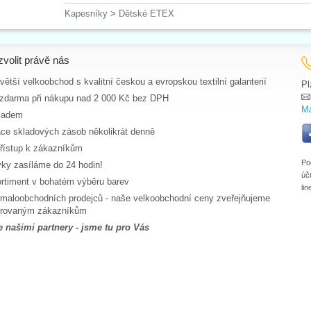
Kapesníky
>
Dětské ETEX
zvolit právě nás
ětší velkoobchod s kvalitní českou a evropskou textilní galanterií
Pl
zdarma při nákupu nad 2 000 Kč bez DPH
Má
ladem
ace skladových zásob několikrát denně
řístup k zákazníkům
Po
ky zasíláme do 24 hodin!
úč
ortiment v bohatém výběru barev
li
maloobchodních prodejců - naše velkoobchodní ceny zveřejňujeme
strovaným zákazníkům
e našimi partnery - jsme tu pro Vás