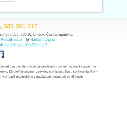
585 051 217
zeňská 868, 783 91 Uničov, Česká republika
Položit dotaz
|
Nahlásit chybu
te problémy s přihlášením ?
dle zákona o evidenci tržeb je prodávající povinen vystavit kupujícímu
tenku. Zároveň je povinen zaevidovat přijatou tržbu u správce daně on-
ne; v případě technického výpadku pak nejpozději do 48 hodin.