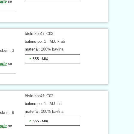
ujte
se
číslo zboží:
C03
baleno po:
1
MJ:
krab
materiál:
100% bavlna
iskem, 3
555 - MIX
ujte
se
číslo zboží:
C02
baleno po:
1
MJ:
bal
materiál:
100% bavlna
iskem, 6
555 - MIX
ujte
se