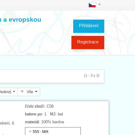
ou a evropskou
Přihlášení
Registrace
(1 - 3 z 3)
ledový
Vše
číslo zboží:
C06
baleno po:
1
MJ:
bal
materiál:
100% bavlna
iskem, 6
555 - MIX