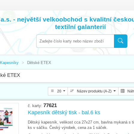
a.s. - největší velkoobchod s kvalitní česk
textilní galanterií
Kapesníky
Dětské ETEX
ské ETEX
20
Název produktu (A-Z)
Náh
77621
č. karty:
Kapesník dětský tisk - bal.6 ks
Dětský kapesník, velikost cca 27x27 cm, bavlna mykaná s t
ks v sáčku. Český výrobek, cena za 1 sáček.