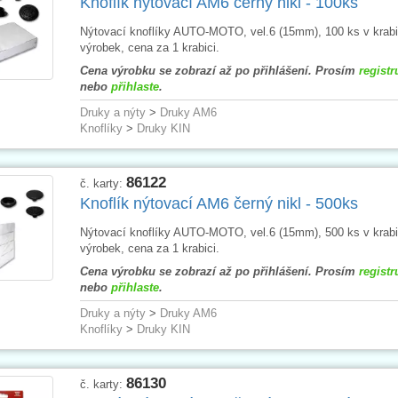
Knoflík nýtovací AM6 černý nikl - 100ks
Nýtovací knoflíky AUTO-MOTO, vel.6 (15mm), 100 ks v krabi
výrobek, cena za 1 krabici.
Cena výrobku se zobrazí až po přihlášení. Prosím
registr
nebo
přihlaste
.
Druky a nýty
>
Druky AM6
Knoflíky
>
Druky KIN
86122
č. karty:
Knoflík nýtovací AM6 černý nikl - 500ks
Nýtovací knoflíky AUTO-MOTO, vel.6 (15mm), 500 ks v krabi
výrobek, cena za 1 krabici.
Cena výrobku se zobrazí až po přihlášení. Prosím
registr
nebo
přihlaste
.
Druky a nýty
>
Druky AM6
Knoflíky
>
Druky KIN
86130
č. karty: