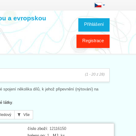
kou a evropskou
Přihlášení
Registrace
(1 - 20 z 28)
vé spojení několika dílů, k jehož připevnění (nýtování) na
é látky
.
ledový
Vše
číslo zboží:
12116150
baleno po:
1
MJ:
ks