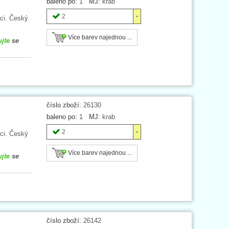
baleno po:
1
MJ:
krab
2
ci. Český
Více barev najednou ...
ujte
se
číslo zboží:
26130
baleno po:
1
MJ:
krab
2
ci. Český
Více barev najednou ...
ujte
se
číslo zboží:
26142