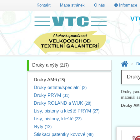
Kontakt
Mapa stránek
O nás
Informace
VTC
D
Druky a nýty
(217)
Druk
Druky AM6
(28)
Druky ostatní/speciální
(3)
Druky jso
Druky PRYM
(31)
materiál s
Druky ROLAND a WUK
(28)
Druky AM
Lisy, pistony a kleště PRYM
(27)
Lisy, pistony, kleště
(23)
Nýty
(13)
Stiskací patentky kovové
(48)