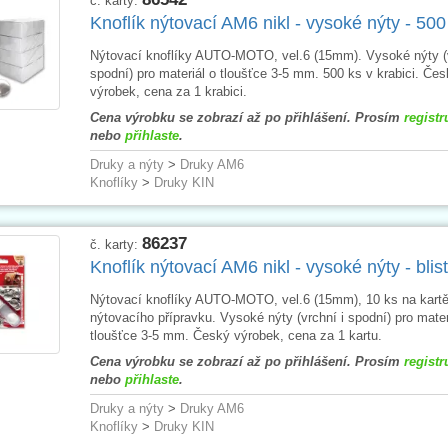
č. karty:
Knoflík nýtovací AM6 nikl - vysoké nýty - 500
Nýtovací knoflíky AUTO-MOTO, vel.6 (15mm). Vysoké nýty (v
spodní) pro materiál o tloušťce 3-5 mm. 500 ks v krabici. Čes
výrobek, cena za 1 krabici.
Cena výrobku se zobrazí až po přihlášení. Prosím
registr
nebo
přihlaste
.
Druky a nýty
>
Druky AM6
Knoflíky
>
Druky KIN
86237
č. karty:
Knoflík nýtovací AM6 nikl - vysoké nýty - blist
Nýtovací knoflíky AUTO-MOTO, vel.6 (15mm), 10 ks na kartě
nýtovacího přípravku. Vysoké nýty (vrchní i spodní) pro mater
tloušťce 3-5 mm. Český výrobek, cena za 1 kartu.
Cena výrobku se zobrazí až po přihlášení. Prosím
registr
nebo
přihlaste
.
Druky a nýty
>
Druky AM6
Knoflíky
>
Druky KIN