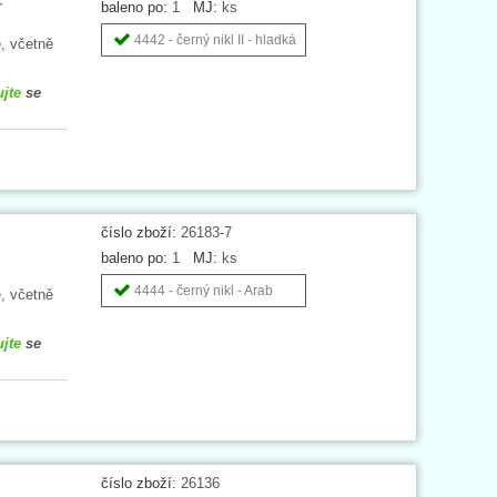
r
baleno po:
1
MJ:
ks
4442 - černý nikl II - hladká
, včetně
ujte
se
číslo zboží:
26183-7
baleno po:
1
MJ:
ks
4444 - černý nikl - Arab
, včetně
ujte
se
číslo zboží:
26136