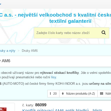
 a.s. - největší velkoobchod s kvalitní čes
textilní galanterií
ruky a nýty
Druky AM6
y AM6
u obecně užívaný název pro
nýtovací stiskací knoflíky
. Jde o velmi spolehli
e používají pneumatické nebo ruční
lisy
.
6
(AUTO-MOTO) od české firmy firmy KOH-I-NOOR a.s. jsou
určeny na siln
20
Název produktu (A-Z)
Náh
86099
č. karty:
Knoflík nýtovací AM6 antik hladký - blistr