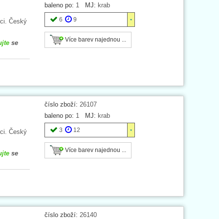
baleno po:
1
MJ:
krab
6
9
ci. Český
Více barev najednou ...
ujte
se
číslo zboží:
26107
baleno po:
1
MJ:
krab
3
12
ci. Český
Více barev najednou ...
ujte
se
číslo zboží:
26140