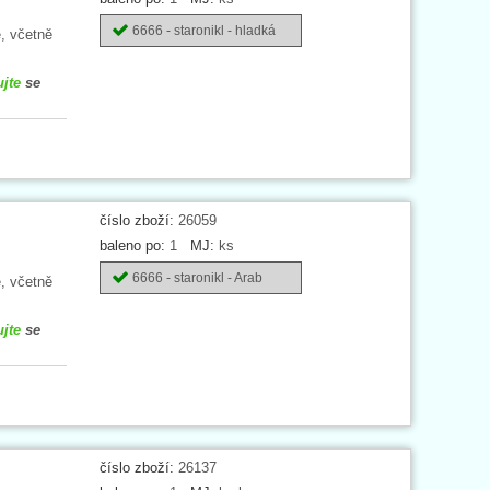
6666 - staronikl - hladká
, včetně
ujte
se
číslo zboží:
26059
baleno po:
1
MJ:
ks
6666 - staronikl - Arab
, včetně
ujte
se
číslo zboží:
26137