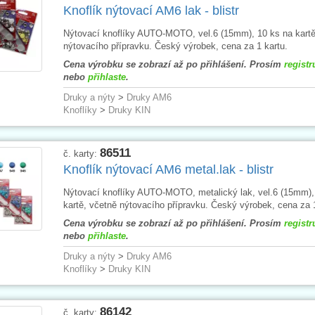
Knoflík nýtovací AM6 lak - blistr
Nýtovací knoflíky AUTO-MOTO, vel.6 (15mm), 10 ks na kartě
nýtovacího přípravku. Český výrobek, cena za 1 kartu.
Cena výrobku se zobrazí až po přihlášení. Prosím
registr
nebo
přihlaste
.
Druky a nýty
>
Druky AM6
Knoflíky
>
Druky KIN
86511
č. karty:
Knoflík nýtovací AM6 metal.lak - blistr
Nýtovací knoflíky AUTO-MOTO, metalický lak, vel.6 (15mm),
kartě, včetně nýtovacího přípravku. Český výrobek, cena za 1
Cena výrobku se zobrazí až po přihlášení. Prosím
registr
nebo
přihlaste
.
Druky a nýty
>
Druky AM6
Knoflíky
>
Druky KIN
86142
č. karty: