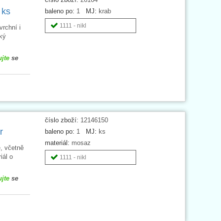
 ks
baleno po:
1
MJ:
krab
1111 - nikl
rchní i
ký
ujte
se
číslo zboží:
12146150
r
baleno po:
1
MJ:
ks
materiál:
mosaz
, včetně
iál o
1111 - nikl
ujte
se