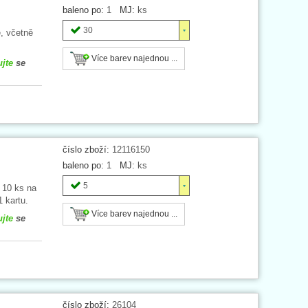
baleno po:
1
MJ:
ks
30
, včetně
Více barev najednou ...
ujte
se
číslo zboží:
12116150
baleno po:
1
MJ:
ks
5
 10 ks na
 kartu.
Více barev najednou ...
ujte
se
číslo zboží:
26104