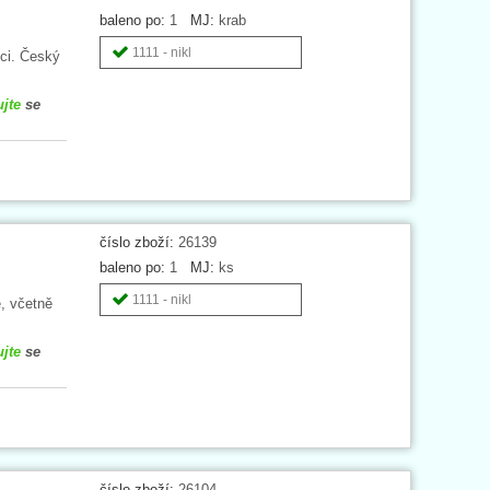
baleno po:
1
MJ:
krab
1111 - nikl
ci. Český
ujte
se
číslo zboží:
26139
baleno po:
1
MJ:
ks
1111 - nikl
, včetně
ujte
se
číslo zboží:
26104