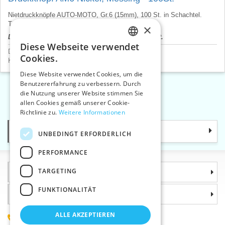
Nietdruckknöpfe AUTO-MOTO, Gr.6 (15mm), 100 St. in Schachtel.
Tschechische Produkt, Preis pro 1 Schachtel.
×
Der Produktpreis wird nach dem Login angezeigt.
Diese Webseite verwendet
CZECH
Druckknöpfe und Nieten
>
Druckknöpfe AM6
Cookies.
Knöpfe
>
Druckknöpfe KIN
SLOVAK
Diese Website verwendet Cookies, um die
Benutzererfahrung zu verbessern. Durch
ENGLISH
die Nutzung unserer Website stimmen Sie
«
1
2
»
GERMAN
allen Cookies gemäß unserer Cookie-
Richtlinie zu.
Weitere Informationen
Kategorie
UNBEDINGT ERFORDERLICH
PERFORMANCE
TARGETING
Informationen
FUNKTIONALITÄT
Warum sollten Sie gerade uns wählen?
ALLE AKZEPTIEREN
(+420) 585 051 217