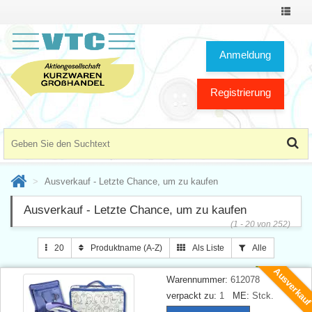
Toggle
Navigat
Anmeldung
Registrierung
Ausverkauf - Letzte Chance, um zu kaufen
Ausverkauf - Letzte Chance, um zu kaufen
(1 - 20 von 252)
20
Produktname (A-Z)
Als Liste
Alle
Ausverkau
Warennummer:
612078
verpackt zu:
1
ME:
Stck.