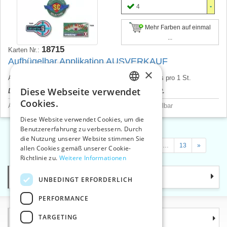
4
Mehr Farben auf einmal
...
18715
Karten Nr.:
Aufbügelbar Applikation AUSVERKAUF
×
Applikation aufbügelbar, verschiedene Motiven. Preis pro 1 St.
Diese Webseite verwendet
Der Produktpreis wird nach dem Login angezeigt.
CZECH
Cookies.
Aufnäher, Anwendung, Flicken, Bündchen
>
Aufbügelbar
SLOVAK
Diese Website verwendet Cookies, um die
Benutzererfahrung zu verbessern. Durch
ENGLISH
die Nutzung unserer Website stimmen Sie
«
1
2
3
4
…
7
…
10
…
13
»
GERMAN
allen Cookies gemäß unserer Cookie-
Richtlinie zu.
Weitere Informationen
Kategorie
UNBEDINGT ERFORDERLICH
PERFORMANCE
TARGETING
Informationen