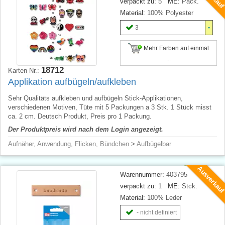
verpackt zu:
5
ME:
Pack.
Material:
100% Polyester
3
Mehr Farben auf einmal
...
18712
Karten Nr.:
Applikation aufbügeln/aufkleben
Sehr Qualitäts aufkleben und aufbügeln Stick-Applikationen,
verschiedenen Motiven, Tüte mit 5 Packungen a 3 Stk. 1 Stück misst
ca. 2 cm. Deutsch Produkt, Preis pro 1 Packung.
Der Produktpreis wird nach dem Login angezeigt.
Aufnäher, Anwendung, Flicken, Bündchen
>
Aufbügelbar
Ausverkau
Warennummer:
403795
verpackt zu:
1
ME:
Stck.
Material:
100% Leder
- nicht definiert