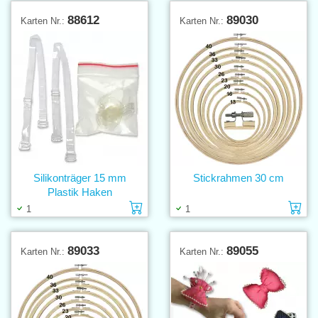
88612
89030
Karten Nr.:
Karten Nr.:
Silikonträger 15 mm
Stickrahmen 30 cm
Plastik Haken
Einlage in den Warenkorb
Ei
1
1
89033
89055
Karten Nr.:
Karten Nr.: