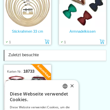
Stickrahmen 33 cm
Armnadelkissen
Einlage in den Warenkorb
Ei
1
1
Zuletzt besuchte
Ausverkauf
18733
Karten Nr.:
×
Diese Webseite verwendet
CZECH
Cookies.
SLOVAK
Diese Website verwendet Cookies, um die