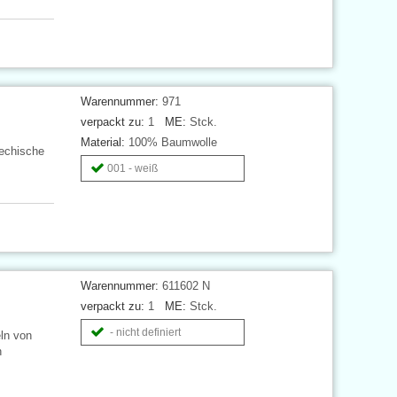
Warennummer:
971
verpackt zu:
1
ME:
Stck.
Material:
100% Baumwolle
hechische
001 - weiß
Warennummer:
611602 N
verpackt zu:
1
ME:
Stck.
- nicht definiert
ln von
n