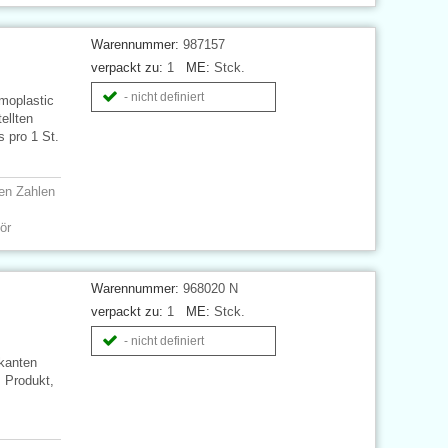
Warennummer:
987157
verpackt zu:
1
ME:
Stck.
- nicht definiert
moplastic
ellten
s pro 1 St.
ken Zahlen
ör
Warennummer:
968020 N
verpackt zu:
1
ME:
Stck.
- nicht definiert
kanten
s Produkt,