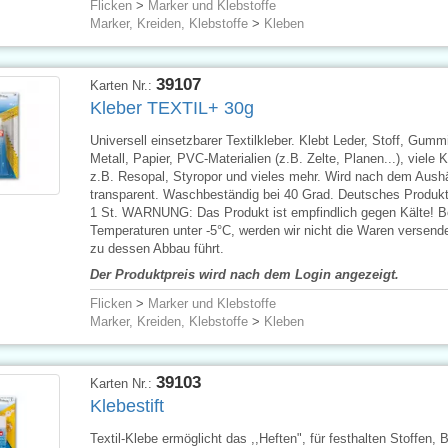
Flicken
>
Marker und Klebstoffe
Marker, Kreiden, Klebstoffe
>
Kleben
39107
Karten Nr.:
Kleber TEXTIL+ 30g
Universell einsetzbarer Textilkleber. Klebt Leder, Stoff, Gummi
Metall, Papier, PVC-Materialien (z.B. Zelte, Planen...), viele 
z.B. Resopal, Styropor und vieles mehr. Wird nach dem Aush
transparent. Waschbeständig bei 40 Grad. Deutsches Produkt,
1 St. WARNUNG: Das Produkt ist empfindlich gegen Kälte! B
Temperaturen unter -5°C, werden wir nicht die Waren versend
zu dessen Abbau führt.
Der Produktpreis wird nach dem Login angezeigt.
Flicken
>
Marker und Klebstoffe
Marker, Kreiden, Klebstoffe
>
Kleben
39103
Karten Nr.:
Klebestift
Textil-Klebe ermöglicht das ,,Heften", für festhalten Stoffen, 