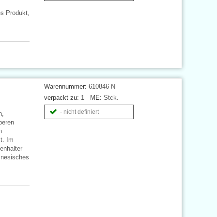
s Produkt,
Warennummer:
610846 N
verpackt zu:
1
ME:
Stck.
- nicht definiert
n,
beren
n
t. Im
enhalter
hinesisches