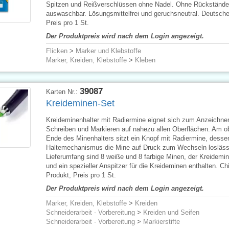
Spitzen und Reißverschlüssen ohne Nadel. Ohne Rückstände
auswaschbar. Lösungsmittelfrei und geruchsneutral. Deutsche
Preis pro 1 St.
Der Produktpreis wird nach dem Login angezeigt.
Flicken
>
Marker und Klebstoffe
Marker, Kreiden, Klebstoffe
>
Kleben
39087
Karten Nr.:
Kreideminen-Set
Kreideminenhalter mit Radiermine eignet sich zum Anzeichne
Schreiben und Markieren auf nahezu allen Oberflächen. Am o
Ende des Minenhalters sitzt ein Knopf mit Radiermine, desse
Haltemechanismus die Mine auf Druck zum Wechseln losläss
Lieferumfang sind 8 weiße und 8 farbige Minen, der Kreidemin
und ein spezieller Anspitzer für die Kreideminen enthalten. C
Produkt, Preis pro 1 St.
Der Produktpreis wird nach dem Login angezeigt.
Marker, Kreiden, Klebstoffe
>
Kreiden
Schneiderarbeit - Vorbereitung
>
Kreiden und Seifen
Schneiderarbeit - Vorbereitung
>
Markierstifte