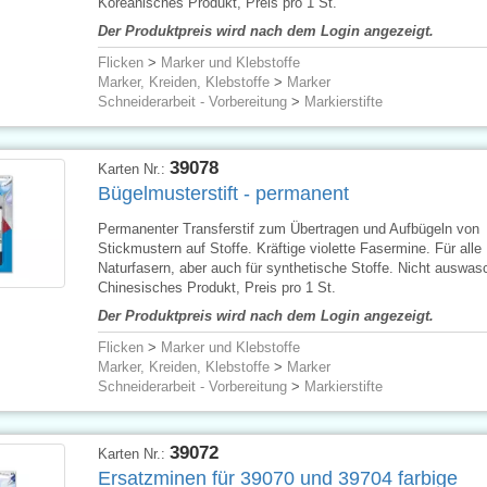
Koreanisches Produkt, Preis pro 1 St.
Der Produktpreis wird nach dem Login angezeigt.
Flicken
>
Marker und Klebstoffe
Marker, Kreiden, Klebstoffe
>
Marker
Schneiderarbeit - Vorbereitung
>
Markierstifte
39078
Karten Nr.:
Bügelmusterstift - permanent
Permanenter Transferstif zum Übertragen und Aufbügeln von
Stickmustern auf Stoffe. Kräftige violette Fasermine. Für alle
Naturfasern, aber auch für synthetische Stoffe. Nicht auswas
Chinesisches Produkt, Preis pro 1 St.
Der Produktpreis wird nach dem Login angezeigt.
Flicken
>
Marker und Klebstoffe
Marker, Kreiden, Klebstoffe
>
Marker
Schneiderarbeit - Vorbereitung
>
Markierstifte
39072
Karten Nr.:
Ersatzminen für 39070 und 39704 farbige