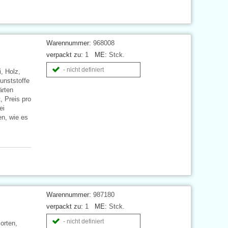
Warennummer:
968008
verpackt zu:
1
ME:
Stck.
- nicht definiert
, Holz,
Kunststoffe
ärten
 Preis pro
ei
en, wie es
Warennummer:
987180
verpackt zu:
1
ME:
Stck.
- nicht definiert
Borten,