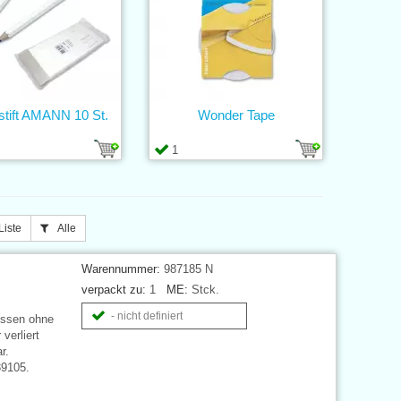
stift AMANN 10 St.
Wonder Tape
1
Liste
Alle
Warennummer:
987185 N
verpackt zu:
1
ME:
Stck.
- nicht definiert
üssen ohne
verliert
r.
39105.