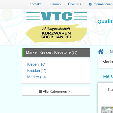
Kontakt
Sitemap
Über uns
Informatione
Quali
Ma
Marker, Kreiden, Klebstoffe
(39)
Marke
Kleben
(10)
Kreiden
(10)
Meis
Marker
(19)
Kar
Alle Kategorien