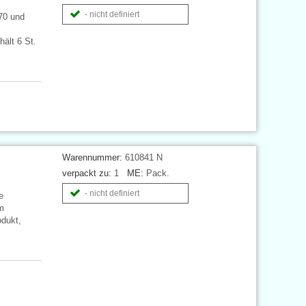
- nicht definiert
070 und
ält 6 St.
Warennummer:
610841 N
verpackt zu:
1
ME:
Pack.
- nicht definiert
e
m
dukt,