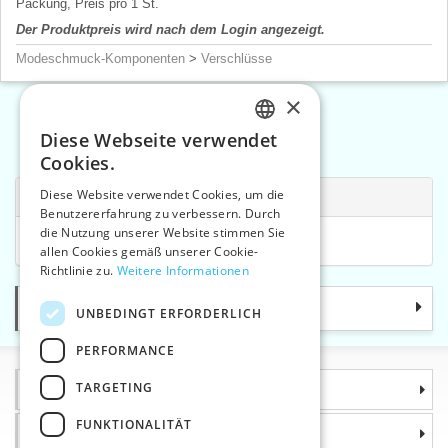
Packung, Preis pro 1 St.
Der Produktpreis wird nach dem Login angezeigt.
Modeschmuck-Komponenten
>
Verschlüsse
×
Diese Webseite verwendet
«
1
2
3
»
CZECH
Cookies.
SLOVAK
Diese Website verwendet Cookies, um die
Verwandte Kategorien
Benutzererfahrung zu verbessern. Durch
ENGLISH
die Nutzung unserer Website stimmen Sie
Scheren und Zangen
>
Zangen
GERMAN
allen Cookies gemäß unserer Cookie-
Richtlinie zu.
Weitere Informationen
Kategorie
UNBEDINGT ERFORDERLICH
PERFORMANCE
TARGETING
Informationen
FUNKTIONALITÄT
Warum sollten Sie gerade uns wählen?