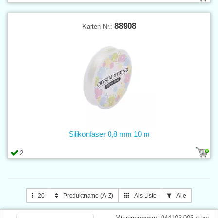
88908
Karten Nr.:
Silikonfaser 0,8 mm 10 m
2
20
Produktname (A-Z)
Als Liste
Alle
Warennummer:
944103.006.xxxx