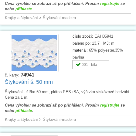
Cena výrobku se zobrazí až po přihlášení. Prosím
registrujte
se
nebo
přihlaste
.
Krajky a štykování
>
Štykování-madeira
číslo zboží:
EAH05941
baleno po:
13.7
MJ:
m
materiál:
65% polyester,35%
bavlna
001 - bílá
74941
č. karty:
Štykování š. 50 mm
Štykování - šířka 50 mm, plátno PES+BA, výšivka viskózové hedvábí.
Cena za 1 m.
Cena výrobku se zobrazí až po přihlášení. Prosím
registrujte
se
nebo
přihlaste
.
Krajky a štykování
>
Štykování-madeira