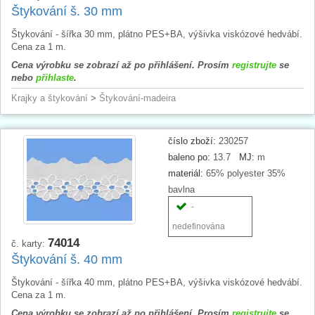
Štykování š. 30 mm
Štykování - šířka 30 mm, plátno PES+BA, výšivka viskózové hedvábí.
Cena za 1 m.
Cena výrobku se zobrazí až po přihlášení. Prosím
registrujte
se
nebo
přihlaste
.
Krajky a štykování
>
Štykování-madeira
číslo zboží:
230257
baleno po:
13.7
MJ:
m
materiál:
65% polyester 35%
bavlna
-
nedefinována
74014
č. karty:
Štykování š. 40 mm
Štykování - šířka 40 mm, plátno PES+BA, výšivka viskózové hedvábí.
Cena za 1 m.
Cena výrobku se zobrazí až po přihlášení. Prosím
registrujte
se