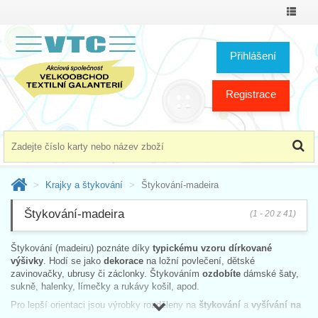
Přepno
menu
Přihlášení
Registrace
Krajky a štykování
Štykování-madeira
Štykování-madeira
(1 - 20 z 41)
Štykování (madeiru) poznáte díky
typickému vzoru dírkované
výšivky
. Hodí se jako
dekorace
na ložní povlečení, dětské
zavinovačky, ubrusy či záclonky. Štykováním
ozdobíte
dámské šaty,
sukně, halenky, límečky a rukávy košil, apod.
Pro lepší orientaci jsou výrobky rozděleny na
štykování
a
vyšívání na
plátně
v závislosti na materiálovém složení: