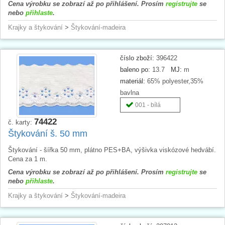
Cena výrobku se zobrazí až po přihlášení. Prosím
registrujte
se
nebo
přihlaste
.
Krajky a štykování
>
Štykování-madeira
číslo zboží:
396422
baleno po:
13.7
MJ:
m
materiál:
65% polyester,35%
bavlna
001 - bílá
74422
č. karty:
Štykování š. 50 mm
Štykování - šířka 50 mm, plátno PES+BA, výšivka viskózové hedvábí.
Cena za 1 m.
Cena výrobku se zobrazí až po přihlášení. Prosím
registrujte
se
nebo
přihlaste
.
Krajky a štykování
>
Štykování-madeira