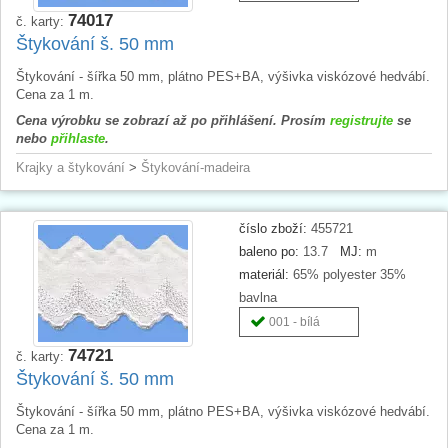
74017
č. karty:
Štykování š. 50 mm
Štykování - šířka 50 mm, plátno PES+BA, výšivka viskózové hedvábí.
Cena za 1 m.
Cena výrobku se zobrazí až po přihlášení. Prosím
registrujte
se
nebo
přihlaste
.
Krajky a štykování
>
Štykování-madeira
číslo zboží:
455721
baleno po:
13.7
MJ:
m
materiál:
65% polyester 35%
bavlna
001 - bílá
74721
č. karty:
Štykování š. 50 mm
Štykování - šířka 50 mm, plátno PES+BA, výšivka viskózové hedvábí.
Cena za 1 m.