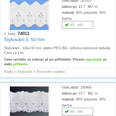
číslo zboží:
207013
baleno po:
13.7
MJ:
m
materiál:
65% polyester, 35%
bavlna
001 - bílá
74013
č. karty:
Štykování š. 50 mm
Štykování - šířka 50 mm, plátno PES+BA, výšivka viskózové hedvábí.
Cena za 1 m.
Cena výrobku se zobrazí až po přihlášení. Prosím
registrujte
se
nebo
přihlaste
.
Krajky a štykování
>
Štykování-madeira
číslo zboží:
235954
baleno po:
13.7
MJ:
m
materiál:
65% polyester, 35%
bavlna
001 - bílá