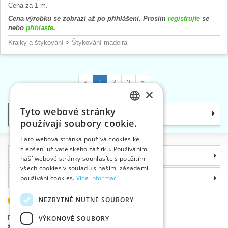
Cena za 1 m.
Cena výrobku se zobrazí až po přihlášení. Prosím
registrujte
se
nebo
přihlaste
.
Krajky a štykování
>
Štykování-madeira
«
1
2
3
»
×
Tyto webové stránky
Kategorie
CZECH
používají soubory cookie.
SLOVAK
Tato webová stránka používá cookies ke
zlepšení uživatelského zážitku. Používáním
ENGLISH
Informace
naší webové stránky souhlasíte s použitím
GERMAN
všech cookies v souladu s našimi zásadami
Proč si zvolit právě nás
používání cookies.
Více informací
NEZBYTNĚ NUTNÉ SOUBORY
585 051 217
Plzeňská 868, 783 91 Uničov, Česká republika
VÝKONOVÉ SOUBORY
Položit dotaz
|
Nahlásit chybu