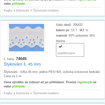
nebo
přihlaste
.
Krajky a štykování
>
Štykování-madeira
číslo zboží:
206432
baleno po:
13.7
MJ:
m
materiál:
65% polyester 35%
bavlna
-
nedefinována
74045
č. karty:
Štykování š. 45 mm
Štykování - šířka 45 mm, plátno PES+BA, výšivka viskózové hedvábí.
Cena za 1 m.
Cena výrobku se zobrazí až po přihlášení. Prosím
registrujte
se
nebo
přihlaste
.
Krajky a štykování
>
Štykování-madeira