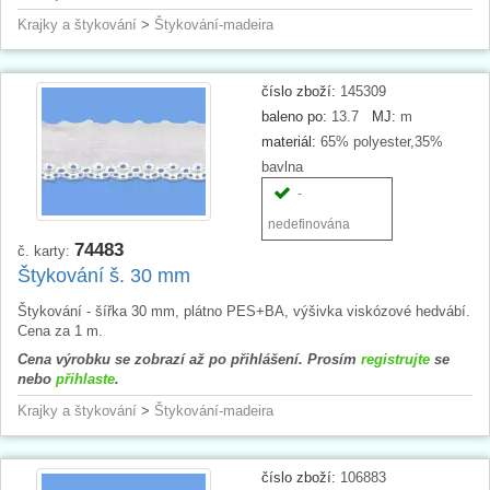
Krajky a štykování
>
Štykování-madeira
číslo zboží:
145309
baleno po:
13.7
MJ:
m
materiál:
65% polyester,35%
bavlna
-
nedefinována
74483
č. karty:
Štykování š. 30 mm
Štykování - šířka 30 mm, plátno PES+BA, výšivka viskózové hedvábí.
Cena za 1 m.
Cena výrobku se zobrazí až po přihlášení. Prosím
registrujte
se
nebo
přihlaste
.
Krajky a štykování
>
Štykování-madeira
číslo zboží:
106883