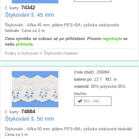
74342
č. karty:
Štykování š. 45 mm
Štykování - šířka 45 mm, plátno PES+BA, výšivka viskózovké
hedvábí. Cena za 1 m.
Cena výrobku se zobrazí až po přihlášení. Prosím
registrujte
se
nebo
přihlaste
.
Krajky a štykování
>
Štykování-madeira
číslo zboží:
206884
baleno po:
13.7
MJ:
m
materiál:
65% polyester,35%
bavlna
001 - bílá
74884
č. karty:
Štykování š. 50 mm
Štykování - šířka 50 mm, plátno PES+BA, výšivka viskózové hedvábí.
Cena za 1 m.