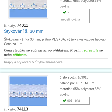
materiál:
65% polyester,35%
bavlna
-
nedefinována
74011
č. karty:
Štykování š. 30 mm
Štykování - šířka 30 mm, plátno PES+BA, výšivka viskózové hedvábí.
Cena za 1 m.
Cena výrobku se zobrazí až po přihlášení. Prosím
registrujte
se
nebo
přihlaste
.
Krajky a štykování
>
Štykování-madeira
číslo zboží:
103013
baleno po:
13.7
MJ:
m
materiál:
65% polyester,35%
bavlna
001 - bílá
74113
č. karty: