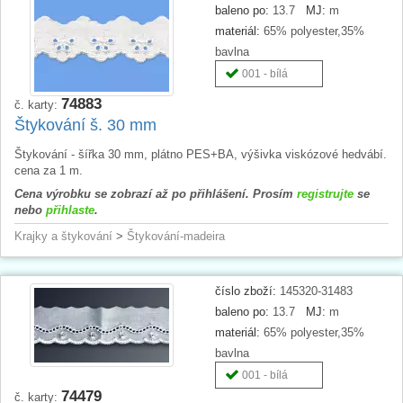
baleno po:
13.7
MJ:
m
materiál:
65% polyester,35%
bavlna
001 - bílá
74883
č. karty:
Štykování š. 30 mm
Štykování - šířka 30 mm, plátno PES+BA, výšivka viskózové hedvábí.
cena za 1 m.
Cena výrobku se zobrazí až po přihlášení. Prosím
registrujte
se
nebo
přihlaste
.
Krajky a štykování
>
Štykování-madeira
číslo zboží:
145320-31483
baleno po:
13.7
MJ:
m
materiál:
65% polyester,35%
bavlna
001 - bílá
74479
č. karty: