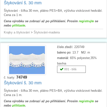
Štykování š. 30 mm
Štykování - šířka 30 mm, plátno PES+BA, výšivka viskózové hedvábí.
Cena za 1 m.
Cena výrobku se zobrazí až po přihlášení. Prosím
registrujte
se
nebo
přihlaste
.
Krajky a štykování
>
Štykování-madeira
číslo zboží:
220749
baleno po:
13.7
MJ:
m
materiál:
65% polyester,35%
bavlna
001 - bílá
74749
č. karty:
Štykování š. 30 mm
Štykování - šířka 30 mm, plátno PES+BA, výšivka viskózové hedvábí.
Cena za 1 m.
Cena výrobku se zobrazí až po přihlášení. Prosím
registrujte
se
nebo
přihlaste
.