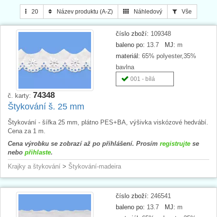
20
Název produktu (A-Z)
Náhledový
Vše
Štykování – plátno z PES+bavlna, výšivka z viskózového
hedvábí
Vyšívání na plátně – 100% bavlna
číslo zboží:
109348
baleno po:
13.7
MJ:
m
materiál:
65% polyester,35%
bavlna
001 - bílá
74348
č. karty:
Štykování š. 25 mm
Štykování - šířka 25 mm, plátno PES+BA, výšivka viskózové hedvábí.
Cena za 1 m.
Cena výrobku se zobrazí až po přihlášení. Prosím
registrujte
se
nebo
přihlaste
.
Krajky a štykování
>
Štykování-madeira
číslo zboží:
246541
baleno po:
13.7
MJ:
m