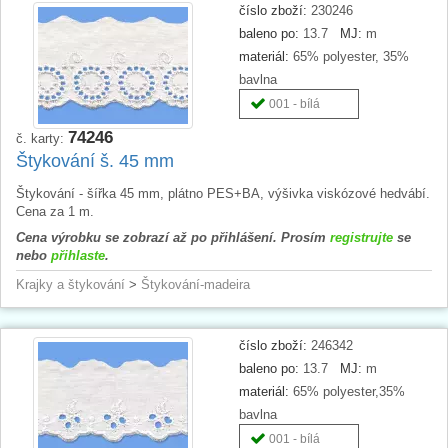
číslo zboží:
230246
baleno po:
13.7
MJ:
m
materiál:
65% polyester, 35%
bavlna
001 - bílá
74246
č. karty:
Štykování š. 45 mm
Štykování - šířka 45 mm, plátno PES+BA, výšivka viskózové hedvábí.
Cena za 1 m.
Cena výrobku se zobrazí až po přihlášení. Prosím
registrujte
se
nebo
přihlaste
.
Krajky a štykování
>
Štykování-madeira
číslo zboží:
246342
baleno po:
13.7
MJ:
m
materiál:
65% polyester,35%
bavlna
001 - bílá