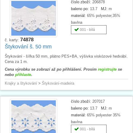
číslo zboží:
206878
baleno po:
13.7
MJ:
m
materiál:
65% polyester,35%
bavlna
001 - bílá
74878
č. karty:
Štykování š. 50 mm
Štykování - šířka 50 mm, plátno PES+BA, výšivka viskózové hedvábí.
Cena za 1 m.
Cena výrobku se zobrazí až po přihlášení. Prosím
registrujte
se
nebo
přihlaste
.
Krajky a štykování
>
Štykování-madeira
číslo zboží:
207017
baleno po:
13.7
MJ:
m
materiál:
65% polyester 35%
bavlna
001 - bílá