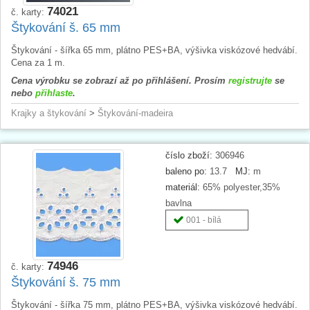
74021
č. karty:
Štykování š. 65 mm
Štykování - šířka 65 mm, plátno PES+BA, výšivka viskózové hedvábí.
Cena za 1 m.
Cena výrobku se zobrazí až po přihlášení. Prosím
registrujte
se
nebo
přihlaste
.
Krajky a štykování
>
Štykování-madeira
číslo zboží:
306946
baleno po:
13.7
MJ:
m
materiál:
65% polyester,35%
bavlna
001 - bílá
74946
č. karty:
Štykování š. 75 mm
Štykování - šířka 75 mm, plátno PES+BA, výšivka viskózové hedvábí.