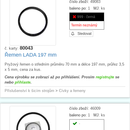
číslo zboží:
49083
baleno po:
1
MJ:
ks
999 - černá
Termín neznámý
Sledovat
80043
č. karty:
Řemen LADA 197 mm
Pryžový řemen o středním průměru 70 mm a délce 197 mm, průřez 3,5
x 5 mm, cena za kus.
Cena výrobku se zobrazí až po přihlášení. Prosím
registrujte
se
nebo
přihlaste
.
Příslušenství k šicím strojům
>
Cívky a řemeny
číslo zboží:
46009
baleno po:
1
MJ:
ks
-