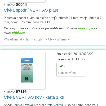
80044
č. karty:
Cívka spodní VERITAS plast
Plastová spodní cívka do šicích strojů, průměr 21 mm, vnější šířka 8,7
mm, otvor 6,25 mm, cena za 1 ks.
Cena výrobku se zobrazí až po přihlášení. Prosím
registrujte
se
nebo
přihlaste
.
Příslušenství k šicím strojům
>
Cívky a řemeny
číslo zboží:
801169972200
baleno po:
1
MJ:
ks
-
nedefinována
57116
č. karty:
Cívka VERITAS kov - karta 1 ks
Spodní cívka kovová pro šicí stroje Veritas, 1 ks na kartě, cena za 1