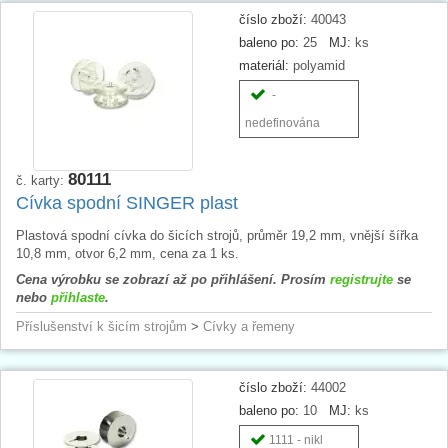
číslo zboží:
40043
baleno po:
25
MJ:
ks
materiál:
polyamid
-
nedefinována
80111
č. karty:
Cívka spodní SINGER plast
Plastová spodní cívka do šicích strojů, průměr 19,2 mm, vnější šířka
10,8 mm, otvor 6,2 mm, cena za 1 ks.
Cena výrobku se zobrazí až po přihlášení. Prosím
registrujte
se
nebo
přihlaste
.
Příslušenství k šicím strojům
>
Cívky a řemeny
číslo zboží:
44002
baleno po:
10
MJ:
ks
1111 - nikl