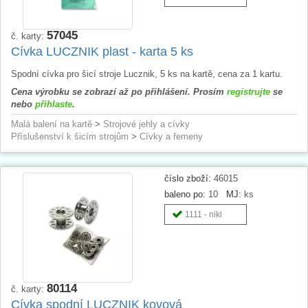
57045
č. karty:
Cívka LUCZNIK plast - karta 5 ks
Spodní cívka pro šicí stroje Lucznik, 5 ks na kartě, cena za 1 kartu.
Cena výrobku se zobrazí až po přihlášení. Prosím
registrujte
se
nebo
přihlaste
.
Malá balení na kartě
>
Strojové jehly a cívky
Příslušenství k šicím strojům
>
Cívky a řemeny
číslo zboží:
46015
baleno po:
10
MJ:
ks
1111 - nikl
80114
č. karty:
Cívka spodní LUCZNIK kovová