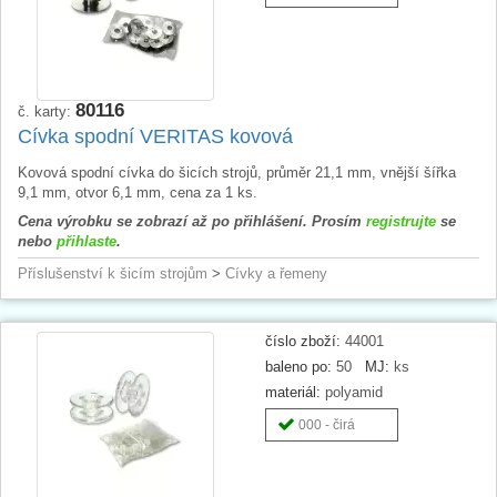
80116
č. karty:
Cívka spodní VERITAS kovová
Kovová spodní cívka do šicích strojů, průměr 21,1 mm, vnější šířka
9,1 mm, otvor 6,1 mm, cena za 1 ks.
Cena výrobku se zobrazí až po přihlášení. Prosím
registrujte
se
nebo
přihlaste
.
Příslušenství k šicím strojům
>
Cívky a řemeny
číslo zboží:
44001
baleno po:
50
MJ:
ks
materiál:
polyamid
000 - čirá