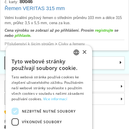
80046
č. karty:
Řemen VERITAS 315 mm
Velmi kvalitní pryžový řemen o středním průměru 103 mm a délce 315
mm, průřez 3,5 x 5,5 mm, cena za kus.
Cena výrobku se zobrazí až po přihlášení. Prosím
registrujte
se
nebo
přihlaste
.
Příslušenství k šicím strojům
>
Cívky a řemeny
×
Tyto webové stránky
Kategorie
CZECH
používají soubory cookie.
SLOVAK
Tato webová stránka používá cookies ke
zlepšení uživatelského zážitku. Používáním
ENGLISH
Informace
naší webové stránky souhlasíte s použitím
GERMAN
všech cookies v souladu s našimi zásadami
Proč si zvolit právě nás
používání cookies.
Více informací
NEZBYTNĚ NUTNÉ SOUBORY
585 051 217
Plzeňská 868, 783 91 Uničov, Česká republika
VÝKONOVÉ SOUBORY
Položit dotaz
|
Nahlásit chybu