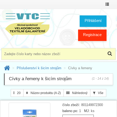
Přepno
menu
Přihlášení
Registrace
Příslušenství k šicím strojům
Cívky a řemeny
Cívky a řemeny k šicím strojům
(1 - 14 z 14)
20
Název produktu (A-Z)
Náhledový
Vše
číslo zboží:
801149972300
baleno po:
1
MJ:
ks