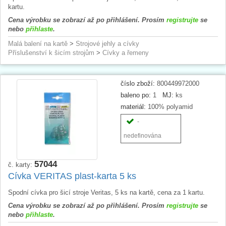
kartu.
Cena výrobku se zobrazí až po přihlášení. Prosím
registrujte
se
nebo
přihlaste
.
Malá balení na kartě
>
Strojové jehly a cívky
Příslušenství k šicím strojům
>
Cívky a řemeny
číslo zboží:
800449972000
baleno po:
1
MJ:
ks
materiál:
100% polyamid
-
nedefinována
57044
č. karty:
Cívka VERITAS plast-karta 5 ks
Spodní cívka pro šicí stroje Veritas, 5 ks na kartě, cena za 1 kartu.
Cena výrobku se zobrazí až po přihlášení. Prosím
registrujte
se
nebo
přihlaste
.