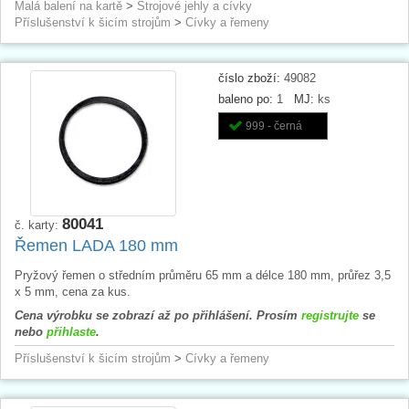
Malá balení na kartě
>
Strojové jehly a cívky
Příslušenství k šicím strojům
>
Cívky a řemeny
číslo zboží:
49082
baleno po:
1
MJ:
ks
999 - černá
80041
č. karty:
Řemen LADA 180 mm
Pryžový řemen o středním průměru 65 mm a délce 180 mm, průřez 3,5
x 5 mm, cena za kus.
Cena výrobku se zobrazí až po přihlášení. Prosím
registrujte
se
nebo
přihlaste
.
Příslušenství k šicím strojům
>
Cívky a řemeny