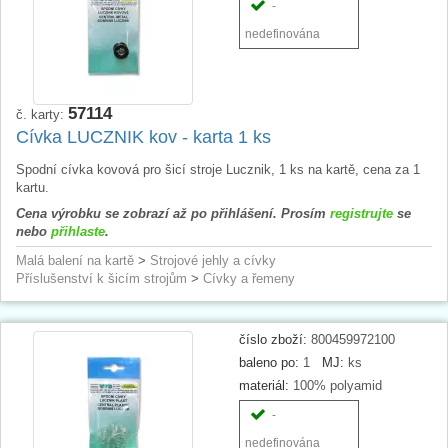
-
nedefinována
57114
č. karty:
Cívka LUCZNIK kov - karta 1 ks
Spodní cívka kovová pro šicí stroje Lucznik, 1 ks na kartě, cena za 1
kartu.
Cena výrobku se zobrazí až po přihlášení. Prosím
registrujte
se
nebo
přihlaste
.
Malá balení na kartě
>
Strojové jehly a cívky
Příslušenství k šicím strojům
>
Cívky a řemeny
číslo zboží:
800459972100
baleno po:
1
MJ:
ks
materiál:
100% polyamid
-
nedefinována