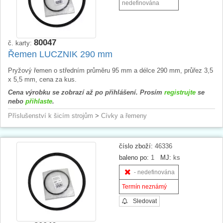
nedefinována
80047
č. karty:
Řemen LUCZNIK 290 mm
Pryžový řemen o středním průměru 95 mm a délce 290 mm, průřez 3,5
x 5,5 mm, cena za kus.
Cena výrobku se zobrazí až po přihlášení. Prosím
registrujte
se
nebo
přihlaste
.
Příslušenství k šicím strojům
>
Cívky a řemeny
číslo zboží:
46336
baleno po:
1
MJ:
ks
- nedefinována
Termín neznámý
Sledovat