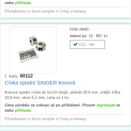
nebo
přihlaste
.
Příslušenství k šicím strojům
>
Cívky a řemeny
číslo zboží:
baleno po:
10
MJ:
ks
1111 - nikl
80112
č. karty:
Cívka spodní SINGER kovová
Kovová spodní cívka do šicích strojů, průměr 20,6 mm, vnější šířka
10,8 mm, otvor 6,2 mm, cena za 1 ks.
Cena výrobku se zobrazí až po přihlášení. Prosím
registrujte
se
nebo
přihlaste
.
Příslušenství k šicím strojům
>
Cívky a řemeny