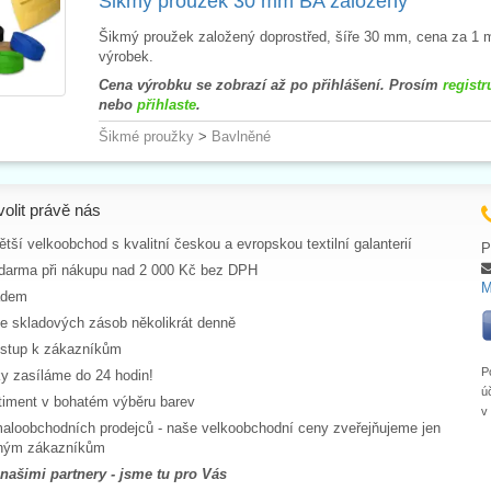
Šikmý proužek 30 mm BA založený
Šikmý proužek založený doprostřed, šíře 30 mm, cena za 1 m
výrobek.
Cena výrobku se zobrazí až po přihlášení. Prosím
registr
nebo
přihlaste
.
Šikmé proužky
>
Bavlněné
volit právě nás
tší velkoobchod s kvalitní českou a evropskou textilní galanterií
P
darma při nákupu nad 2 000 Kč bez DPH
M
adem
ce skladových zásob několikrát denně
ístup k zákazníkům
P
y zasíláme do 24 hodin!
ú
rtiment v bohatém výběru barev
v
aloobchodních prodejců - naše velkoobchodní ceny zveřejňujeme jen
aným zákazníkům
 našimi partnery - jsme tu pro Vás