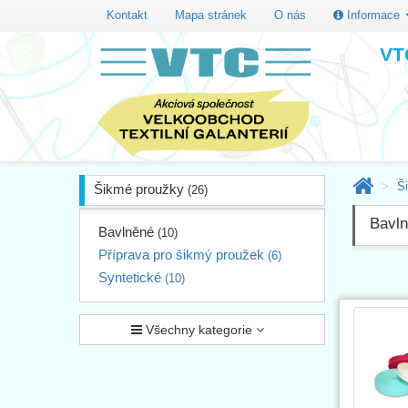
Kontakt
Mapa stránek
O nás
Informace
VTC
Š
Šikmé proužky
(26)
Bavln
Bavlněné
(10)
Příprava pro šikmý proužek
(6)
Syntetické
(10)
Všechny kategorie