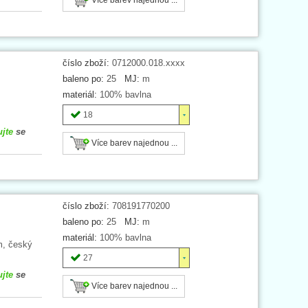
číslo zboží:
0712000.018.xxxx
baleno po:
25
MJ:
m
materiál:
100% bavlna
18
ujte
se
Více barev najednou ...
číslo zboží:
708191770200
baleno po:
25
MJ:
m
materiál:
100% bavlna
m, český
27
ujte
se
Více barev najednou ...