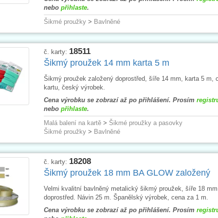
nebo
přihlaste
.
Šikmé proužky
>
Bavlněné
18511
č. karty:
Šikmý proužek 14 mm karta 5 m
Šikmý proužek založený doprostřed, šíře 14 mm, karta 5 m, 
kartu, český výrobek.
Cena výrobku se zobrazí až po přihlášení. Prosím
registr
nebo
přihlaste
.
Malá balení na kartě
>
Šikmé proužky a pasovky
Šikmé proužky
>
Bavlněné
18208
č. karty:
Šikmý proužek 18 mm BA GLOW založený
Velmi kvalitní bavlněný metalický šikmý proužek, šíře 18 mm
doprostřed. Návin 25 m. Španělský výrobek, cena za 1 m.
Cena výrobku se zobrazí až po přihlášení. Prosím
registr