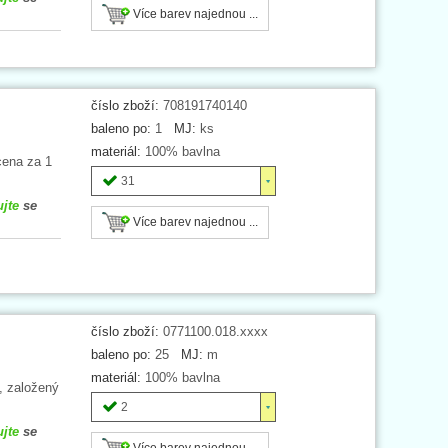
Více barev najednou ...
číslo zboží:
708191740140
baleno po:
1
MJ:
ks
materiál:
100% bavlna
cena za 1
31
ujte
se
Více barev najednou ...
číslo zboží:
0771100.018.xxxx
baleno po:
25
MJ:
m
materiál:
100% bavlna
, založený
2
ujte
se
Více barev najednou ...