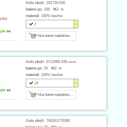
číslo zboží:
191720-030
baleno po:
100
MJ:
m
materiál:
100% bavlna
Český
2
ujte
se
Více barev najednou ...
číslo zboží:
0712000.030.xxxx
baleno po:
25
MJ:
m
materiál:
100% bavlna
18
ujte
se
Více barev najednou ...
číslo zboží:
708191770300