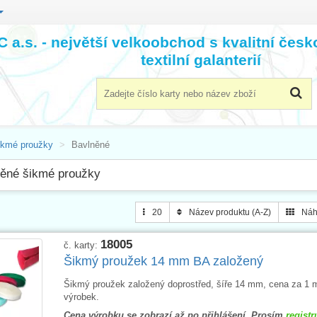
 a.s. - největší velkoobchod s kvalitní čes
textilní galanterií
ikmé proužky
Bavlněné
ěné šikmé proužky
20
Název produktu (A-Z)
Náh
18005
č. karty:
Šikmý proužek 14 mm BA založený
Šikmý proužek založený doprostřed, šíře 14 mm, cena za 1 m
výrobek.
Cena výrobku se zobrazí až po přihlášení. Prosím
registr