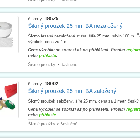
18525
č. karty:
Šikmý proužek 25 mm BA nezaložený
Šikmo řezaná nezaložená stuha, šíře 25 mm, návin 100 m. 
výrobek, cena za 1 m.
Cena výrobku se zobrazí až po přihlášení. Prosím
registr
nebo
přihlaste
.
Šikmé proužky
>
Bavlněné
18002
č. karty:
Šikmý proužek 25 mm BA založený
Šikmý proužek založený, šíře 25 mm, cena za 1 metr, český
Cena výrobku se zobrazí až po přihlášení. Prosím
registr
nebo
přihlaste
.
Šikmé proužky
>
Bavlněné