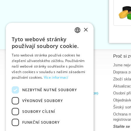
×
Tyto webové stránky
CZECH
používají soubory cookie.
SLOVAK
Tato webová stránka používá cookies ke
Informace
Proč si z
zlepšení uživatelského zážitku. Používáním
ENGLISH
Úvodní strana
Jsme nejvě
naší webové stránky souhlasíte s použitím
GERMAN
všech cookies v souladu s našimi zásadami
Kontakt
Doprava z
používání cookies.
Více informací
Mapa stránek
Zboží skl
O nás
Aktualiza
NEZBYTNĚ NUTNÉ SOUBORY
Obchodní podmínky e-shopu VTC, a.s. pro
Osobní př
zákazníky z České republiky
Objednávk
VÝKONOVÉ SOUBORY
Zásady ochrany osobních údajů
Široký so
SOUBORY CÍLENÍ
Nápověda
Ochrana m
Ke stažení
registrov
FUNKČNÍ SOUBORY
Termíny naskladnění
Staňte se