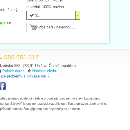
baleno po:
25
MJ:
m
materiál:
100% bavlna
etr, český
31
ujte
se
Více barev najednou ...
585 051 217
lzeňská 868, 783 91 Uničov, Česká republika
Položit dotaz
|
Nahlásit chybu
áte problémy s přihlášením ?
odle zákona o evidenci tržeb je prodávající povinen vystavit kupujícímu
čtenku. Zároveň je povinen zaevidovat přijatou tržbu u správce daně on-line;
 případě technického výpadku pak nejpozději do 48 hodin.