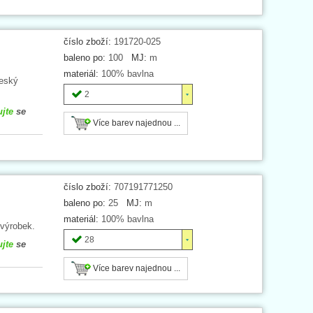
číslo zboží:
191720-025
baleno po:
100
MJ:
m
materiál:
100% bavlna
Český
2
ujte
se
Více barev najednou ...
číslo zboží:
707191771250
baleno po:
25
MJ:
m
materiál:
100% bavlna
 výrobek.
28
ujte
se
Více barev najednou ...