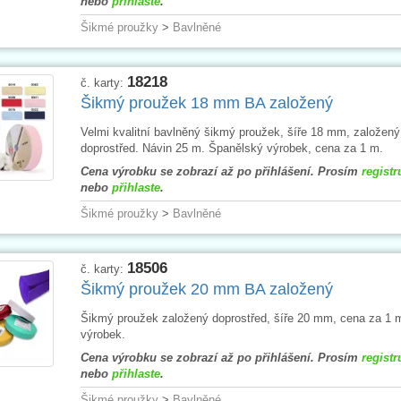
nebo
přihlaste
.
Šikmé proužky
>
Bavlněné
18218
č. karty:
Šikmý proužek 18 mm BA založený
Velmi kvalitní bavlněný šikmý proužek, šíře 18 mm, založený
doprostřed. Návin 25 m. Španělský výrobek, cena za 1 m.
Cena výrobku se zobrazí až po přihlášení. Prosím
registr
nebo
přihlaste
.
Šikmé proužky
>
Bavlněné
18506
č. karty:
Šikmý proužek 20 mm BA založený
Šikmý proužek založený doprostřed, šíře 20 mm, cena za 1 
výrobek.
Cena výrobku se zobrazí až po přihlášení. Prosím
registr
nebo
přihlaste
.
Šikmé proužky
>
Bavlněné