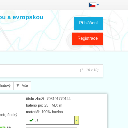
kou a evropskou
Přihlášení
Registrace
(1 - 10 z 10)
ledový
Vše
číslo zboží:
708191770144
baleno po:
25
MJ:
m
materiál:
100% bavlna
etr, český
31
ujte
se