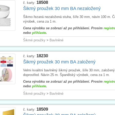
18508
č. karty:
Šikmý proužek 30 mm BA nezaložený
Šikmo řezaná nezaložená stuha, šíře 30 mm, návin 100 m. 
výrobek, cena za 1 m.
Cena výrobku se zobrazí až po přihlášení. Prosím
registr
nebo
přihlaste
.
Šikmé proužky
>
Bavlněné
18230
č. karty:
Šikmý proužek 30 mm BA založený
Velmi kvalitní bavlněný šikmý proužek, šíře 30 mm, založený
doprostřed. Návin 25 m. Španělský výrobek, cena za 1 m.
Cena výrobku se zobrazí až po přihlášení. Prosím
registr
nebo
přihlaste
.
Šikmé proužky
>
Bavlněné
18509
č. karty: