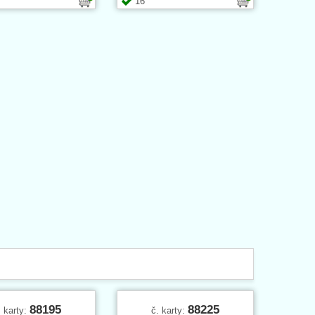
16
88195
88225
. karty:
č. karty: