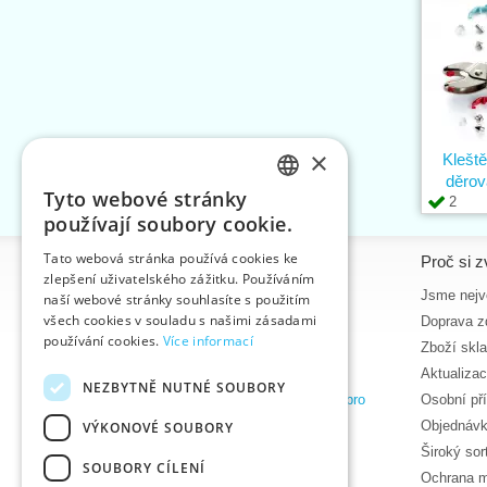
×
Klešt
děro
Tyto webové stránky
2
CZECH
používají soubory cookie.
SLOVAK
Tato webová stránka používá cookies ke
Informace
Proč si z
zlepšení uživatelského zážitku. Používáním
ENGLISH
Úvodní strana
Jsme nejvě
naší webové stránky souhlasíte s použitím
GERMAN
všech cookies v souladu s našimi zásadami
Kontakt
Doprava z
používání cookies.
Více informací
Mapa stránek
Zboží skl
O nás
Aktualiza
NEZBYTNĚ NUTNÉ SOUBORY
Obchodní podmínky e-shopu VTC, a.s. pro
Osobní př
zákazníky z České republiky
Objednávk
VÝKONOVÉ SOUBORY
Zásady ochrany osobních údajů
Široký so
SOUBORY CÍLENÍ
Nápověda
Ochrana m