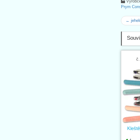
Výrobc
Prym Con
← jehe
Souvi
č.
Klešt