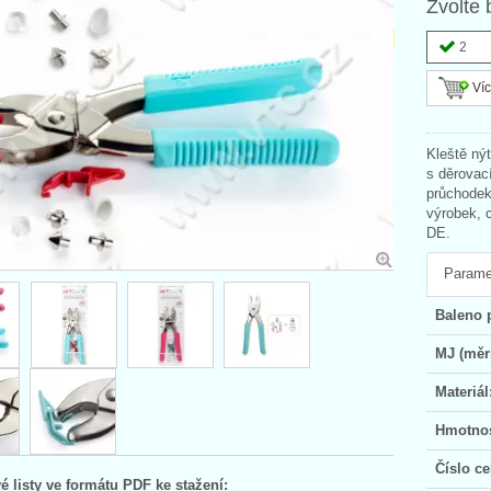
Zvolte 
2
Víc
Kleště ný
s děrovac
průchodek
výrobek,
DE.
Parame
Baleno 
MJ (měr
Materiál
Hmotnos
Číslo ce
é listy ve formátu PDF ke stažení: