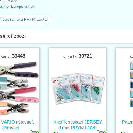
e (GPSR):
sumer Europe GmbH
lníček na ruku PRYM LOVE
sející zboží
39448
39721
 karty:
č. karty:
č
ě VARIO nýtovací,
Knoflík stiskací JERSEY
Paten
děrovací
8 mm PRYM LOVE