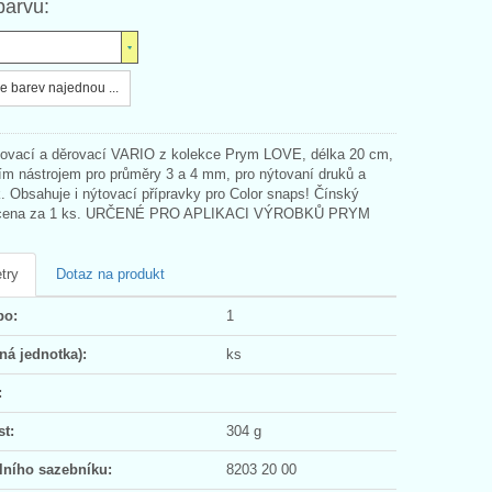
barvu:
e barev najednou ...
tovací a děrovací VARIO z kolekce Prym LOVE, délka 20 cm,
ím nástrojem pro průměry 3 a 4 mm, pro nýtovaní druků a
. Obsahuje i nýtovací přípravky pro Color snaps! Čínský
 cena za 1 ks. URČENÉ PRO APLIKACI VÝROBKŮ PRYM
try
Dotaz na produkt
po:
1
ná jednotka):
ks
:
t:
304 g
lního sazebníku:
8203 20 00