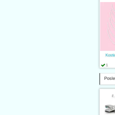
Kosti
1
Posle
č.