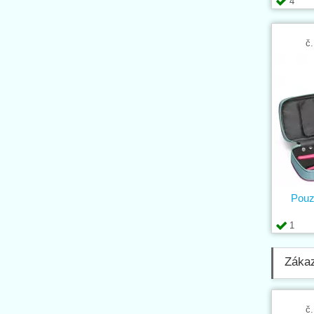
4
č.
Pouz
1
Zákaz
č.