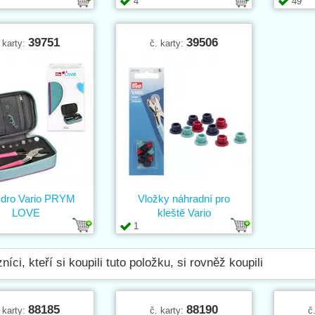
4
49
39751
39506
 karty:
č. karty:
dro Vario PRYM
Vložky náhradní pro
LOVE
kleště Vario
1
níci, kteří si koupili tuto položku, si rovněž koupili
88185
88190
 karty:
č. karty:
č