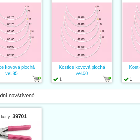
ce kovová plochá
Kostice kovová plochá
Kosti
vel.85
vel.90
1
1
dní navštívené
39701
 karty: