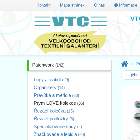
Kontakt
Mapa stránek
O nás
Informace
VTC
P
Patchwork
(142)
← jehe
Lupy a svítidla
(9)
Organizéry
(14)
Pravítka a měřidla
(28)
Prym LOVE kolekce
(36)
Řezací kolečka
(13)
Řezací podložky
(5)
Specializované sady
(2)
Značkovače a lepidla
(28)