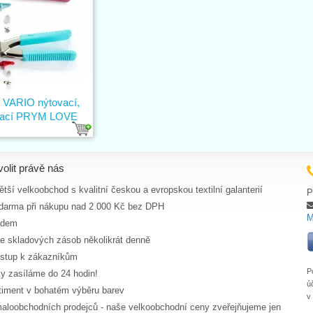
ě VARIO nýtovací,
vací PRYM LOVE
volit právě nás
tší velkoobchod s kvalitní českou a evropskou textilní galanterií
P
darma při nákupu nad 2 000 Kč bez DPH
M
adem
ce skladových zásob několikrát denně
ístup k zákazníkům
P
y zasíláme do 24 hodin!
ú
rtiment v bohatém výběru barev
v
aloobchodních prodejců - naše velkoobchodní ceny zveřejňujeme jen