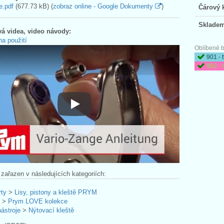
e.pdf
(677.73 kB) (
zobraz online - Google Dokumenty
)
Čárový 
Skladem
á videa, video návody:
a použití
Oblíbené b
901 - 
902 - 
Návod na použití
 zařazen v následujících kategoriích:
ýty
>
Lisy, pistony a kleště PRYM
>
Prym LOVE kolekce
nástroje
>
Nýtovací kleště