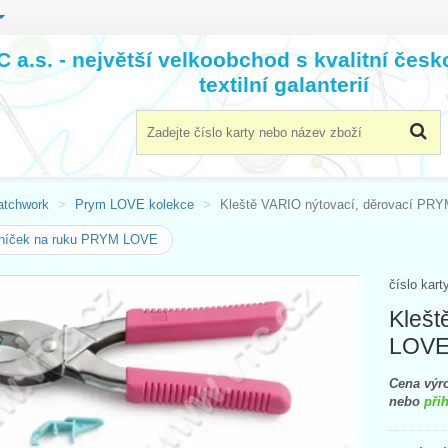
 a.s. - největší velkoobchod s kvalitní čes
textilní galanterií
atchwork
Prym LOVE kolekce
Kleště VARIO nýtovací, děrovací PR
lníček na ruku PRYM LOVE
číslo kart
Klešt
LOV
Cena výro
nebo
přih