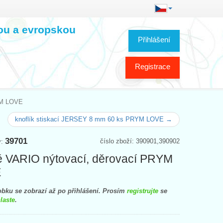
kou a evropskou
Přihlášení
Registrace
YM LOVE
knoflík stiskací JERSEY 8 mm 60 ks PRYM LOVE →
39701
číslo zboží: 390901,390902
y:
ě VARIO nýtovací, děrovací PRYM
E
bku se zobrazí až po přihlášení. Prosím
registrujte
se
laste
.