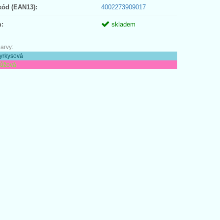
kód (EAN13):
4002273909017
:
skladem
arvy:
tyrkysová
růžová