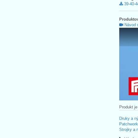
39-40-4
Produktov
Návod n
Produkt je
Druky a n
Patchwork
Strojky a 