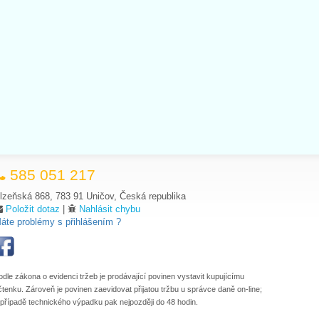
585 051 217
lzeňská 868, 783 91 Uničov, Česká republika
Položit dotaz
|
Nahlásit chybu
áte problémy s přihlášením ?
odle zákona o evidenci tržeb je prodávající povinen vystavit kupujícímu
čtenku. Zároveň je povinen zaevidovat přijatou tržbu u správce daně on-line;
 případě technického výpadku pak nejpozději do 48 hodin.