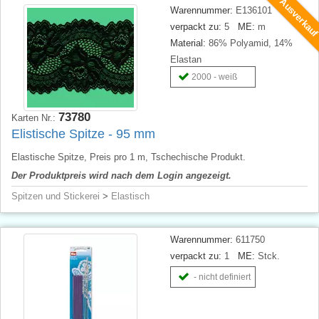
Ausverkau
Warennummer:
E136101
verpackt zu:
5
ME:
m
Material:
86% Polyamid, 14%
Elastan
2000 - weiß
73780
Karten Nr.:
Elistische Spitze - 95 mm
Elastische Spitze, Preis pro 1 m, Tschechische Produkt.
Der Produktpreis wird nach dem Login angezeigt.
Spitzen und Stickerei
>
Elastisch
Warennummer:
611750
verpackt zu:
1
ME:
Stck.
- nicht definiert