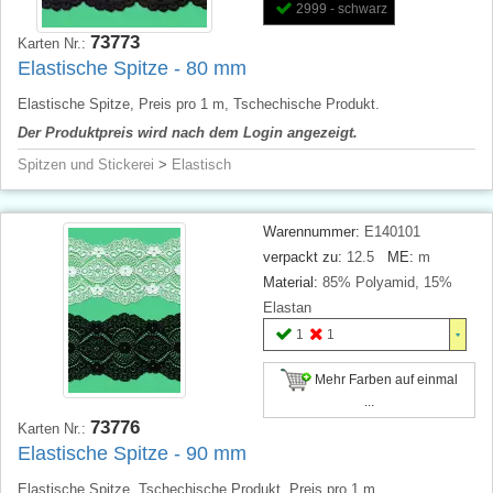
2999 - schwarz
73773
Karten Nr.:
Elastische Spitze - 80 mm
Elastische Spitze, Preis pro 1 m, Tschechische Produkt.
Der Produktpreis wird nach dem Login angezeigt.
Spitzen und Stickerei
>
Elastisch
Warennummer:
E140101
verpackt zu:
12.5
ME:
m
Material:
85% Polyamid, 15%
Elastan
1
1
Mehr Farben auf einmal
...
73776
Karten Nr.:
Elastische Spitze - 90 mm
Elastische Spitze. Tschechische Produkt, Preis pro 1 m.