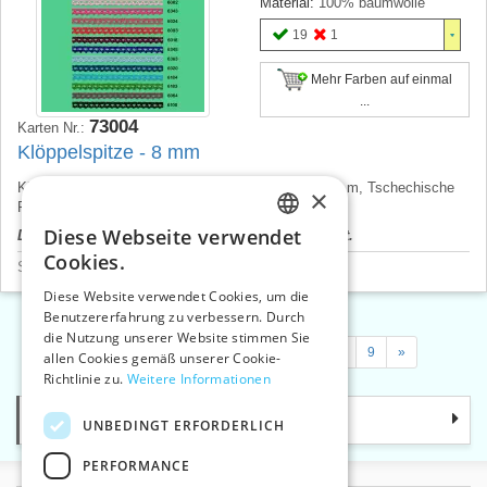
Material:
100% baumwolle
19
1
Mehr Farben auf einmal
...
73004
Karten Nr.:
Klöppelspitze - 8 mm
Klöppelspitze, Baumwolle, Breite 8 mm, Preis pro 1 m, Tschechische
×
Produkt.
Diese Webseite verwendet
Der Produktpreis wird nach dem Login angezeigt.
CZECH
Cookies.
Spitzen und Stickerei
>
Geklöppelt - aus Baumwolle
SLOVAK
Diese Website verwendet Cookies, um die
Benutzererfahrung zu verbessern. Durch
ENGLISH
die Nutzung unserer Website stimmen Sie
«
1
2
3
4
5
…
7
…
9
»
GERMAN
allen Cookies gemäß unserer Cookie-
Richtlinie zu.
Weitere Informationen
Kategorie
UNBEDINGT ERFORDERLICH
PERFORMANCE