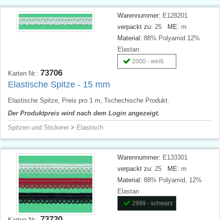
Warennummer:
E128201
verpackt zu:
25
ME:
m
Material:
88% Polyamid 12%
Elastan
2000 - weiß
73706
Karten Nr.:
Elastische Spitze - 15 mm
Elastische Spitze, Preis pro 1 m, Tschechische Produkt.
Der Produktpreis wird nach dem Login angezeigt.
Spitzen und Stickerei
>
Elastisch
Warennummer:
E133301
verpackt zu:
25
ME:
m
Material:
88% Polyamid, 12%
Elastan
2999 - schwarz
73720
Karten Nr.: