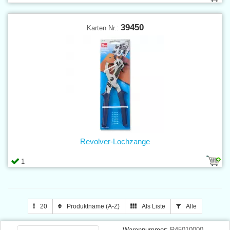
39450
Karten Nr.:
Revolver-Lochzange
1
20
Produktname (A-Z)
Als Liste
Alle
Warennummer:
R45010000