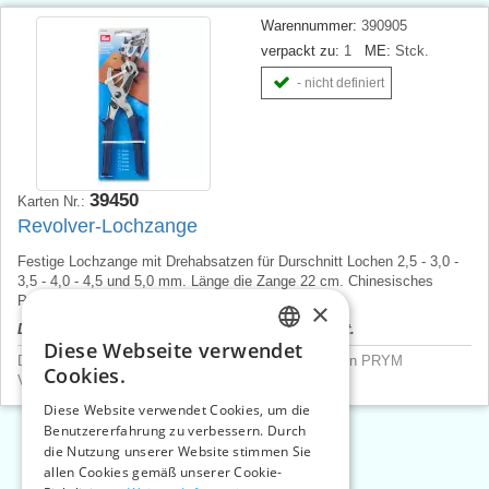
Warennummer:
390905
verpackt zu:
1
ME:
Stck.
- nicht definiert
39450
Karten Nr.:
Revolver-Lochzange
Festige Lochzange mit Drehabsatzen für Durschnitt Lochen 2,5 - 3,0 -
3,5 - 4,0 - 4,5 und 5,0 mm. Länge die Zange 22 cm. Chinesisches
Produkt, Preis pro 1 St.
×
Der Produktpreis wird nach dem Login angezeigt.
Diese Webseite verwendet
CZECH
Druckknöpfe und Nieten
>
Druckknopfpresse, Zangen PRYM
Cookies.
Vorrichtungen und Werkzeuge
>
Nietzangen
SLOVAK
Diese Website verwendet Cookies, um die
Benutzererfahrung zu verbessern. Durch
ENGLISH
die Nutzung unserer Website stimmen Sie
«
1
2
3
»
GERMAN
allen Cookies gemäß unserer Cookie-