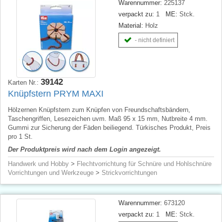
Warennummer:
225137
verpackt zu:
1
ME:
Stck.
Material:
Holz
- nicht definiert
39142
Karten Nr.:
Knüpfstern PRYM MAXI
Hölzernen Knüpfstern zum Knüpfen von Freundschaftsbändern,
Taschengriffen, Lesezeichen uvm. Maß 95 x 15 mm, Nutbreite 4 mm.
Gummi zur Sicherung der Fäden beiliegend. Türkisches Produkt, Preis
pro 1 St.
Der Produktpreis wird nach dem Login angezeigt.
Handwerk und Hobby
>
Flechtvorrichtung für Schnüre und Hohlschnüre
Vorrichtungen und Werkzeuge
>
Strickvorrichtungen
Warennummer:
673120
verpackt zu:
1
ME:
Stck.