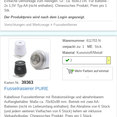
Einfache Demontage zum Reinigen. Gr.: ca. 8x8x3 cm. Für Batterie -
2x 1,5V Typ AA (nicht enthalten). Chinesisches Produkt, Preis pro 1
Stk.
Der Produktpreis wird nach dem Login angezeigt.
Vorrichtungen und Werkzeuge
>
Fusselentferner
Warennummer:
611703 N
verpackt zu:
1
ME:
Stck.
Material:
Kunststoff/Metall
2
Mehr Farben auf einmal
...
39363
Karten Nr.:
Fusselrasierer PURE
Kabelloser Fusselentferner mit Rotationsklinge und abnehmbarem
Auffangbehälter. Maße ca. 70x82x88 mm. Betrieb mit zwei AA-
Batterien (nicht im Lieferumfang enthalten). Bei Abnahme von 6 Stück
(und jedem weiteren Vielfachen von 6 Stück) liefern wir inklusive
Verkaufsdisplay. Chinesisches Produkt, Preis pro 1 Stück.