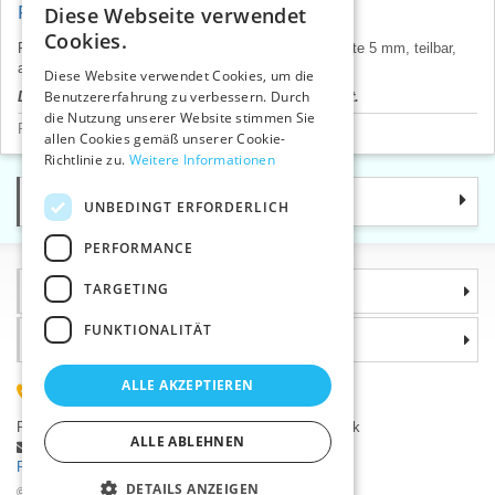
Reißverschlüsse PH5 100 cm T
Diese Webseite verwendet
CZECH
Cookies.
Plastikreißverschlüsse für Oberbekleidung, Zahnbreite 5 mm, teilbar,
SLOVAK
autolock. Türkisches Produkt, Preis pro 1 St.
Diese Website verwendet Cookies, um die
Benutzererfahrung zu verbessern. Durch
Der Produktpreis wird nach dem Login angezeigt.
ENGLISH
die Nutzung unserer Website stimmen Sie
Reißverschlüsse - Verschluss
>
Plastik- 5 mm T
GERMAN
allen Cookies gemäß unserer Cookie-
Richtlinie zu.
Weitere Informationen
Kategorie
UNBEDINGT ERFORDERLICH
PERFORMANCE
TARGETING
Informationen
FUNKTIONALITÄT
Warum sollten Sie gerade uns wählen?
ALLE AKZEPTIEREN
(+420) 585 051 217
Plzeňská 868, 783 91 Uničov, Tschechische Republik
ALLE ABLEHNEN
Stellen Sie eine Frage
|
Fehler melden
Probleme bei der Anmeldung ?
DETAILS ANZEIGEN
©2026 Kurzwaren-Großhandel - VTC AG., Uničov