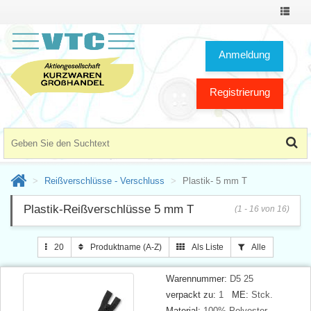
Toggle
Navigat
Anmeldung
Registrierung
Reißverschlüsse - Verschluss
Plastik- 5 mm T
Plastik-Reißverschlüsse 5 mm T
(1 - 16 von 16)
20
Produktname (A-Z)
Als Liste
Alle
Warennummer:
D5 25
verpackt zu:
1
ME:
Stck.
Material:
100% Polyester