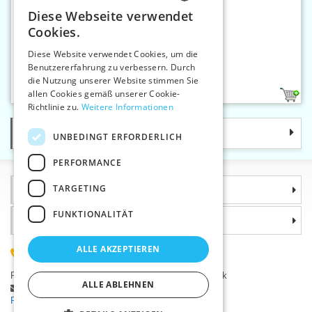
Diese Webseite verwendet
CZECH
Cookies.
SLOVAK
Diese Website verwendet Cookies, um die
Benutzererfahrung zu verbessern. Durch
ENGLISH
Still-BH-Verschluss 15 mm
die Nutzung unserer Website stimmen Sie
GERMAN
allen Cookies gemäß unserer Cookie-
3
Richtlinie zu.
Weitere Informationen
Kategorie
UNBEDINGT ERFORDERLICH
PERFORMANCE
TARGETING
Informationen
FUNKTIONALITÄT
Warum sollten Sie gerade uns wählen?
ALLE AKZEPTIEREN
(+420) 585 051 217
Plzeňská 868, 783 91 Uničov, Tschechische Republik
ALLE ABLEHNEN
Stellen Sie eine Frage
|
Fehler melden
Probleme bei der Anmeldung ?