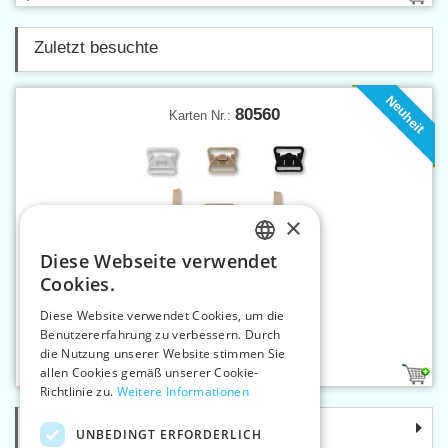
Zuletzt besuchte
Neuheit
80560
Karten Nr.:
×
Diese Webseite verwendet
CZECH
Cookies.
SLOVAK
Diese Website verwendet Cookies, um die
Benutzererfahrung zu verbessern. Durch
ENGLISH
Still-BH-Verschluss 20 mm
die Nutzung unserer Website stimmen Sie
GERMAN
allen Cookies gemäß unserer Cookie-
3
Richtlinie zu.
Weitere Informationen
Kategorie
UNBEDINGT ERFORDERLICH