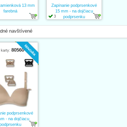
amienková 13 mm
Zapínanie podprsenkové
farebná
15 mm - na dojčiacu
3
podprsenku
dné navštívené
Novinka
80560
 karty:
nie podprsenkové
m - na dojčiacu
podprsenku