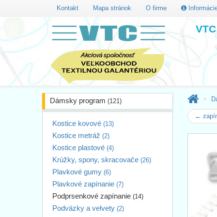
Kontakt
Mapa stránok
O firme
Informáci
VTC 
D
Dámsky program
(121)
← zapí
Kostice kovové
(13)
Kostice metráž
(2)
Kostice plastové
(4)
Krúžky, spony, skracovače
(26)
Plavkové gumy
(6)
Plavkové zapínanie
(7)
Podprsenkové zapínanie
(14)
Podväzky a velvety
(2)