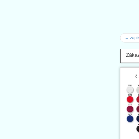
← zapí
Zákazn
č.