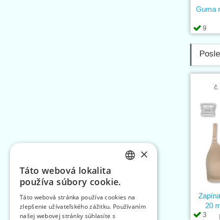
Guma r
9
Posle
č.
×
Táto webová lokalita
CZECH
používa súbory cookie.
SLOVAK
Zapína
Táto webová stránka používa cookies na
20 m
zlepšenie užívateľského zážitku. Používaním
ENGLISH
3
našej webovej stránky súhlasíte s