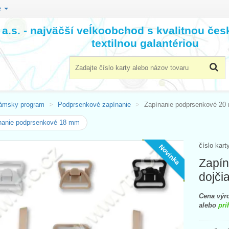
e
a.s. - najväčší veĺkoobchod s kvalitnou če
textilnou galantériou
ámsky program
Podprsenkové zapínanie
Zapínanie podprsenkové 20 
nanie podprsenkové 18 mm
číslo kart
Novinka
Zapín
dojči
Cena výro
alebo
pri