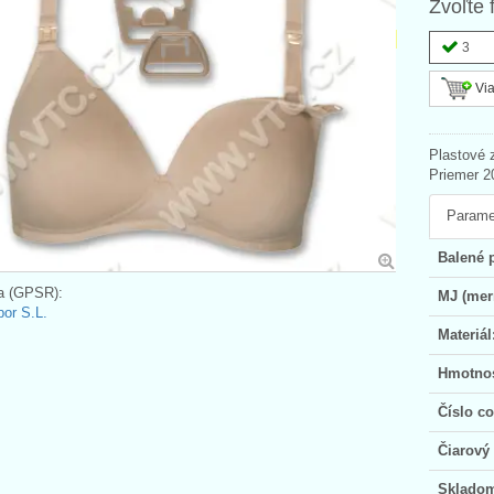
Zvoľte 
3
Via
Plastové 
Priemer 2
Parame
Balené 
a (GPSR):
MJ (mer
bor S.L.
Materiál
Hmotno
Číslo c
Čiarový
Sklado