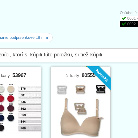
Obľúbené f
0001 -
0002 -
nanie podprsenkové 18 mm
íci, ktorí si kúpili túto položku, si tiež kúpili
Novinka
53967
80555
 karty:
č. karty: