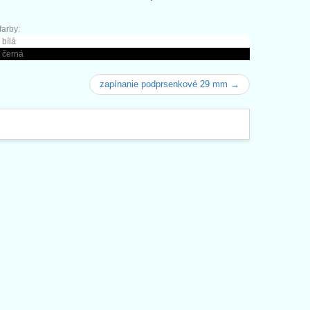
arby:
 bílá
 černá
zapínanie podprsenkové 29 mm →