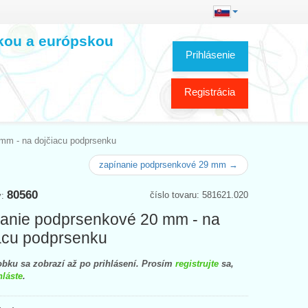
skou a európskou
Prihlásenie
Registrácia
mm - na dojčiacu podprsenku
zapínanie podprsenkové 29 mm →
80560
číslo tovaru: 581621.020
y:
anie podprsenkové 20 mm - na
acu podprsenku
bku sa zobrazí až po prihlásení. Prosím
registrujte
sa,
hláste
.