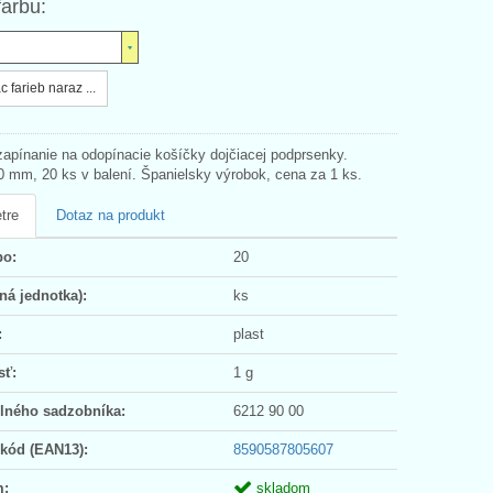
farbu:
c farieb naraz ...
zapínanie na odopínacie košíčky dojčiacej podprsenky.
0 mm, 20 ks v balení. Španielsky výrobok, cena za 1 ks.
tre
Dotaz na produkt
po:
20
ná jednotka):
ks
:
plast
sť:
1 g
olného sadzobníka:
6212 90 00
 kód (EAN13):
8590587805607
m:
skladom