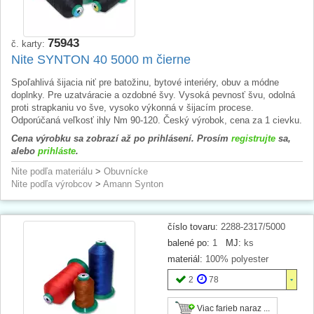
75943
č. karty:
Nite SYNTON 40 5000 m čierne
Spoľahlivá šijacia niť pre batožinu, bytové interiéry, obuv a módne
doplnky. Pre uzatváracie a ozdobné švy. Vysoká pevnosť švu, odolná
proti strapkaniu vo šve, vysoko výkonná v šijacím procese.
Odporúčaná veľkosť ihly Nm 90-120. Český výrobok, cena za 1 cievku.
Cena výrobku sa zobrazí až po prihlásení. Prosím
registrujte
sa,
alebo
prihláste
.
Nite podľa materiálu
>
Obuvnícke
Nite podľa výrobcov
>
Amann Synton
číslo tovaru:
2288-2317/5000
balené po:
1
MJ:
ks
materiál:
100% polyester
2
78
Viac farieb naraz ...