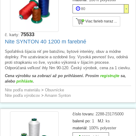
80
Viac farieb naraz ...
75533
č. karty:
Nite SYNTON 40 1200 m farebné
Spoľahlivá šijacia niť pre batožinu, bytové interiéry, obuv a módne
doplnky. Pre uzatváracie a ozdobné švy. Vysoká pevnosť švu, odolná
proti strapkaniu vo šve, vysoko výkonná v šijacím procese.
Odporúčaná veľkosť ihly Nm 90-120. Český výrobok, cena za 1 cievku.
Cena výrobku sa zobrazí až po prihlásení. Prosím
registrujte
sa,
alebo
prihláste
.
Nite podľa materiálu
>
Obuvnícke
Nite podľa výrobcov
>
Amann Synton
číslo tovaru:
2288-2317/5000
balené po:
1
MJ:
ks
materiál:
100% polyester