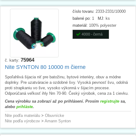
číslo tovaru:
2333-2331/10000
balené po:
1
MJ:
ks
materiál:
100% polyester
4000 - černá
75964
č. karty:
Nite SYNTON 80 10000 m čierne
Spoľahlivá šijacia niť pre batožinu, bytové interiéry, obuv a módne
doplnky. Pre uzatváracie a ozdobné švy. Vysoká pevnosť švu, odolná
proti strapkaniu vo šve, vysoko výkonná v šijacím procese.
Odporúčaná veľkosť ihly Nm 70-90. Český výrobok, cena za 1 cievku.
Cena výrobku sa zobrazí až po prihlásení. Prosím
registrujte
sa,
alebo
prihláste
.
Nite podľa materiálu
>
Obuvnícke
Nite podľa výrobcov
>
Amann Synton