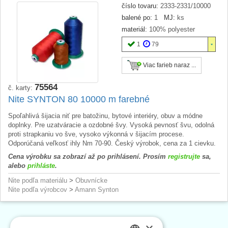
číslo tovaru:
2333-2331/10000
balené po:
1
MJ:
ks
materiál:
100% polyester
1
79
Viac farieb naraz ...
75564
č. karty:
Nite SYNTON 80 10000 m farebné
Spoľahlivá šijacia niť pre batožinu, bytové interiéry, obuv a módne
doplnky. Pre uzatváracie a ozdobné švy. Vysoká pevnosť švu, odolná
proti strapkaniu vo šve, vysoko výkonná v šijacím procese.
Odporúčaná veľkosť ihly Nm 70-90. Český výrobok, cena za 1 cievku.
Cena výrobku sa zobrazí až po prihlásení. Prosím
registrujte
sa,
alebo
prihláste
.
Nite podľa materiálu
>
Obuvnícke
Nite podľa výrobcov
>
Amann Synton