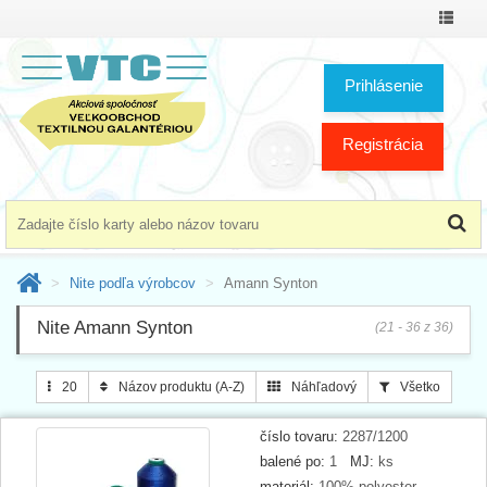
Prepnú
menu
Prihlásenie
Registrácia
Nite podľa výrobcov
Amann Synton
Nite Amann Synton
(21 - 36 z 36)
20
Názov produktu (A-Z)
Náhľadový
Všetko
číslo tovaru:
2287/1200
balené po:
1
MJ:
ks
materiál:
100% polyester