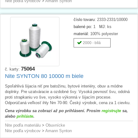
Nite podľa výrobcov
>
Amann Synton
číslo tovaru:
2333-2331/10000
balené po:
1
MJ:
ks
materiál:
100% polyester
2000 - bílá
75064
č. karty:
Nite SYNTON 80 10000 m biele
Spoľahlivá šijacia niť pre batožinu, bytové interiéry, obuv a módne
doplnky. Pre uzatváracie a ozdobné švy. Vysoká pevnosť švu, odolná
proti strapkaniu vo šve, vysoko výkonná v šijacím procese.
Odporúčaná veľkosť ihly Nm 70-90. Český výrobok, cena za 1 cievku.
Cena výrobku sa zobrazí až po prihlásení. Prosím
registrujte
sa,
alebo
prihláste
.
Nite podľa materiálu
>
Obuvnícke
Nite podľa výrobcov
>
Amann Synton