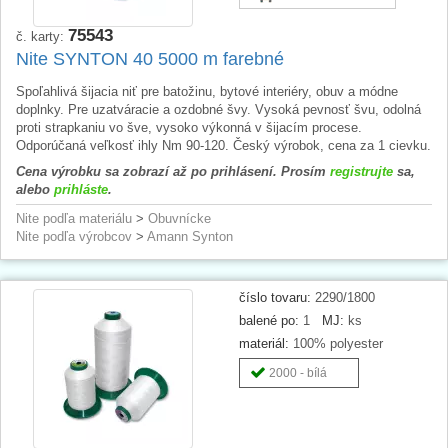
75543
č. karty:
Nite SYNTON 40 5000 m farebné
Spoľahlivá šijacia niť pre batožinu, bytové interiéry, obuv a módne
doplnky. Pre uzatváracie a ozdobné švy. Vysoká pevnosť švu, odolná
proti strapkaniu vo šve, vysoko výkonná v šijacím procese.
Odporúčaná veľkosť ihly Nm 90-120. Český výrobok, cena za 1 cievku.
Cena výrobku sa zobrazí až po prihlásení. Prosím
registrujte
sa,
alebo
prihláste
.
Nite podľa materiálu
>
Obuvnícke
Nite podľa výrobcov
>
Amann Synton
číslo tovaru:
2290/1800
balené po:
1
MJ:
ks
materiál:
100% polyester
2000 - bílá