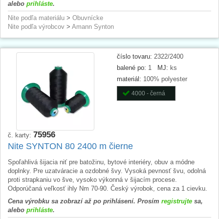
alebo
prihláste
.
Nite podľa materiálu
>
Obuvnícke
Nite podľa výrobcov
>
Amann Synton
číslo tovaru:
2322/2400
balené po:
1
MJ:
ks
materiál:
100% polyester
4000 - černá
75956
č. karty:
Nite SYNTON 80 2400 m čierne
Spoľahlivá šijacia niť pre batožinu, bytové interiéry, obuv a módne
doplnky. Pre uzatváracie a ozdobné švy. Vysoká pevnosť švu, odolná
proti strapkaniu vo šve, vysoko výkonná v šijacím procese.
Odporúčaná veľkosť ihly Nm 70-90. Český výrobok, cena za 1 cievku.
Cena výrobku sa zobrazí až po prihlásení. Prosím
registrujte
sa,
alebo
prihláste
.