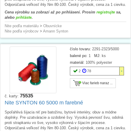
Odporúčaná veľkosť ihly Nm 80-100. Český výrobok, cena za 1 cievku.
Cena výrobku sa zobrazí až po prihlásení. Prosím
registrujte
sa,
alebo
prihláste
.
Nite podľa materiálu
>
Obuvnícke
Nite podľa výrobcov
>
Amann Synton
číslo tovaru:
2291-2323/5000
balené po:
1
MJ:
ks
materiál:
100% polyester
2
78
Viac farieb naraz ...
75535
č. karty:
Nite SYNTON 60 5000 m farebné
Spoľahlivá šijacia niť pre batožinu, bytové interiéry, obuv a módne
doplnky. Pre uzatváracie a ozdobné švy. Vysoká pevnosť švu, odolná
proti strapkaniu vo šve, vysoko výkonná v šijacím procese.
Odporúčaná veľkosť ihly Nm 80-100. Český výrobok, cena za 1 cievku.