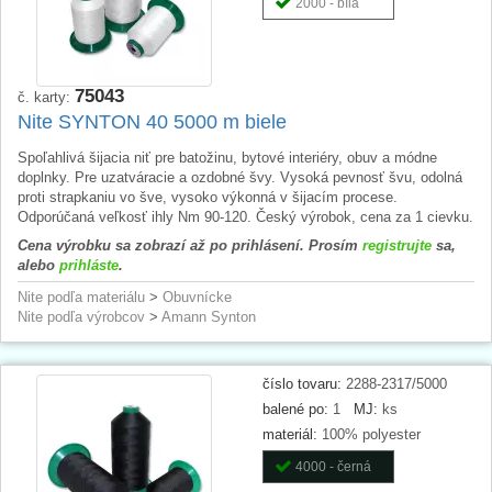
2000 - bílá
75043
č. karty:
Nite SYNTON 40 5000 m biele
Spoľahlivá šijacia niť pre batožinu, bytové interiéry, obuv a módne
doplnky. Pre uzatváracie a ozdobné švy. Vysoká pevnosť švu, odolná
proti strapkaniu vo šve, vysoko výkonná v šijacím procese.
Odporúčaná veľkosť ihly Nm 90-120. Český výrobok, cena za 1 cievku.
Cena výrobku sa zobrazí až po prihlásení. Prosím
registrujte
sa,
alebo
prihláste
.
Nite podľa materiálu
>
Obuvnícke
Nite podľa výrobcov
>
Amann Synton
číslo tovaru:
2288-2317/5000
balené po:
1
MJ:
ks
materiál:
100% polyester
4000 - černá