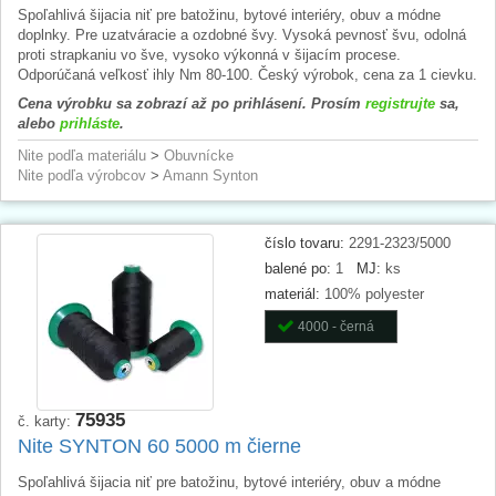
Spoľahlivá šijacia niť pre batožinu, bytové interiéry, obuv a módne
doplnky. Pre uzatváracie a ozdobné švy. Vysoká pevnosť švu, odolná
proti strapkaniu vo šve, vysoko výkonná v šijacím procese.
Odporúčaná veľkosť ihly Nm 80-100. Český výrobok, cena za 1 cievku.
Cena výrobku sa zobrazí až po prihlásení. Prosím
registrujte
sa,
alebo
prihláste
.
Nite podľa materiálu
>
Obuvnícke
Nite podľa výrobcov
>
Amann Synton
číslo tovaru:
2291-2323/5000
balené po:
1
MJ:
ks
materiál:
100% polyester
4000 - černá
75935
č. karty:
Nite SYNTON 60 5000 m čierne
Spoľahlivá šijacia niť pre batožinu, bytové interiéry, obuv a módne