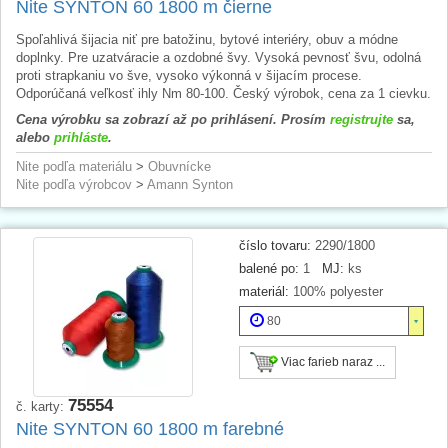
Nite SYNTON 60 1800 m čierne
Spoľahlivá šijacia niť pre batožinu, bytové interiéry, obuv a módne
doplnky. Pre uzatváracie a ozdobné švy. Vysoká pevnosť švu, odolná
proti strapkaniu vo šve, vysoko výkonná v šijacím procese.
Odporúčaná veľkosť ihly Nm 80-100. Český výrobok, cena za 1 cievku.
Cena výrobku sa zobrazí až po prihlásení. Prosím
registrujte
sa,
alebo
prihláste
.
Nite podľa materiálu
>
Obuvnícke
Nite podľa výrobcov
>
Amann Synton
číslo tovaru:
2290/1800
balené po:
1
MJ:
ks
materiál:
100% polyester
80
Viac farieb naraz ...
75554
č. karty:
Nite SYNTON 60 1800 m farebné