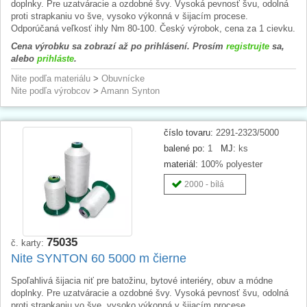
doplnky. Pre uzatváracie a ozdobné švy. Vysoká pevnosť švu, odolná
proti strapkaniu vo šve, vysoko výkonná v šijacím procese.
Odporúčaná veľkosť ihly Nm 80-100. Český výrobok, cena za 1 cievku.
Cena výrobku sa zobrazí až po prihlásení. Prosím
registrujte
sa,
alebo
prihláste
.
Nite podľa materiálu
>
Obuvnícke
Nite podľa výrobcov
>
Amann Synton
číslo tovaru:
2291-2323/5000
balené po:
1
MJ:
ks
materiál:
100% polyester
2000 - bílá
75035
č. karty:
Nite SYNTON 60 5000 m čierne
Spoľahlivá šijacia niť pre batožinu, bytové interiéry, obuv a módne
doplnky. Pre uzatváracie a ozdobné švy. Vysoká pevnosť švu, odolná
proti strapkaniu vo šve, vysoko výkonná v šijacím procese.