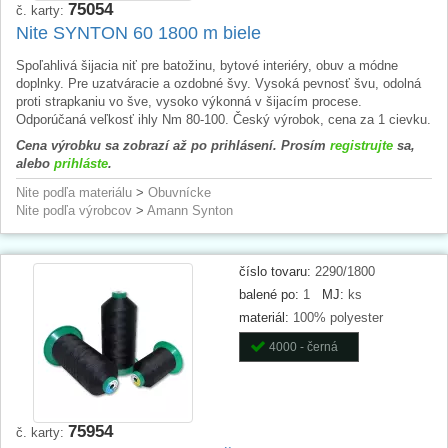
75054
č. karty:
Nite SYNTON 60 1800 m biele
Spoľahlivá šijacia niť pre batožinu, bytové interiéry, obuv a módne
doplnky. Pre uzatváracie a ozdobné švy. Vysoká pevnosť švu, odolná
proti strapkaniu vo šve, vysoko výkonná v šijacím procese.
Odporúčaná veľkosť ihly Nm 80-100. Český výrobok, cena za 1 cievku.
Cena výrobku sa zobrazí až po prihlásení. Prosím
registrujte
sa,
alebo
prihláste
.
Nite podľa materiálu
>
Obuvnícke
Nite podľa výrobcov
>
Amann Synton
číslo tovaru:
2290/1800
balené po:
1
MJ:
ks
materiál:
100% polyester
4000 - černá
75954
č. karty: