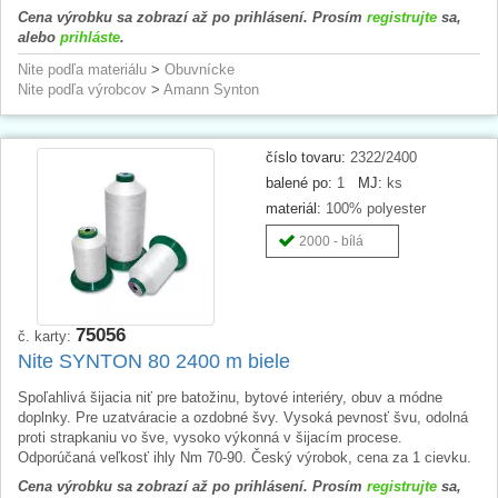
Cena výrobku sa zobrazí až po prihlásení. Prosím
registrujte
sa,
alebo
prihláste
.
Nite podľa materiálu
>
Obuvnícke
Nite podľa výrobcov
>
Amann Synton
číslo tovaru:
2322/2400
balené po:
1
MJ:
ks
materiál:
100% polyester
2000 - bílá
75056
č. karty:
Nite SYNTON 80 2400 m biele
Spoľahlivá šijacia niť pre batožinu, bytové interiéry, obuv a módne
doplnky. Pre uzatváracie a ozdobné švy. Vysoká pevnosť švu, odolná
proti strapkaniu vo šve, vysoko výkonná v šijacím procese.
Odporúčaná veľkosť ihly Nm 70-90. Český výrobok, cena za 1 cievku.
Cena výrobku sa zobrazí až po prihlásení. Prosím
registrujte
sa,