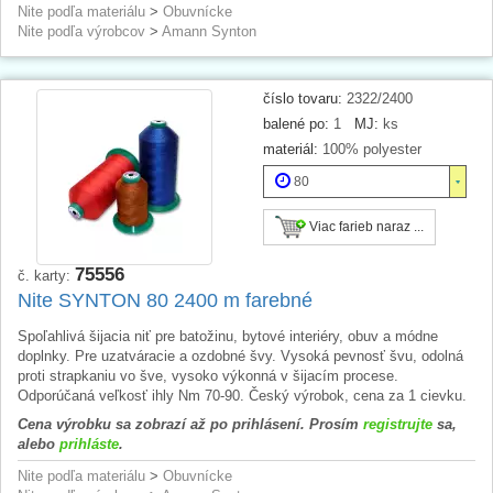
Nite podľa materiálu
>
Obuvnícke
Nite podľa výrobcov
>
Amann Synton
číslo tovaru:
2322/2400
balené po:
1
MJ:
ks
materiál:
100% polyester
80
Viac farieb naraz ...
75556
č. karty:
Nite SYNTON 80 2400 m farebné
Spoľahlivá šijacia niť pre batožinu, bytové interiéry, obuv a módne
doplnky. Pre uzatváracie a ozdobné švy. Vysoká pevnosť švu, odolná
proti strapkaniu vo šve, vysoko výkonná v šijacím procese.
Odporúčaná veľkosť ihly Nm 70-90. Český výrobok, cena za 1 cievku.
Cena výrobku sa zobrazí až po prihlásení. Prosím
registrujte
sa,
alebo
prihláste
.
Nite podľa materiálu
>
Obuvnícke