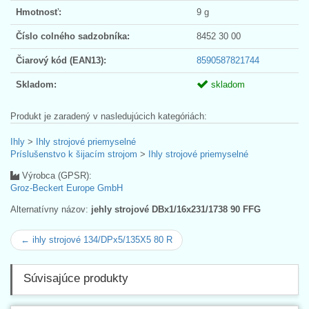
Hmotnosť:
9 g
Číslo colného sadzobníka:
8452 30 00
Čiarový kód (EAN13):
8590587821744
Skladom:
skladom
Produkt je zaradený v nasledujúcich kategóriách:
Ihly
>
Ihly strojové priemyselné
Príslušenstvo k šijacím strojom
>
Ihly strojové priemyselné
Výrobca (GPSR):
Groz-Beckert Europe GmbH
Alternatívny názov:
jehly strojové DBx1/16x231/1738 90 FFG
← ihly strojové 134/DPx5/135X5 80 R
Súvisajúce produkty