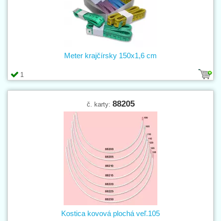
Meter krajčírsky 150x1,6 cm
1
88205
č. karty:
Kostica kovová plochá veľ.105