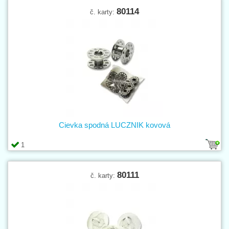
80114
č. karty:
Cievka spodná LUCZNIK kovová
1
80111
č. karty: