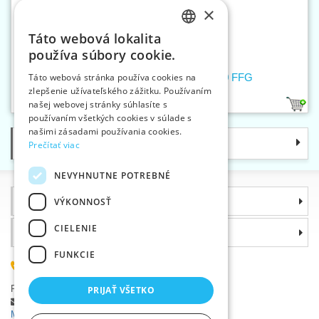
×
Táto webová lokalita
CZECH
používa súbory cookie.
SLOVAK
Ihly strojové DBx1/16x231/1738 90 FFG
Táto webová stránka používa cookies na
zlepšenie užívateľského zážitku. Používaním
ENGLISH
našej webovej stránky súhlasíte s
1
GERMAN
používaním všetkých cookies v súlade s
našimi zásadami používania cookies.
Kategórie
Prečítať viac
NEVYHNUTNE POTREBNÉ
Informácie
VÝKONNOSŤ
CIELENIE
Prečo si zvoliť práve nás
FUNKCIE
(+420) 585 051 217
Plzeňská 868, 783 91 Uničov, Česká republika
PRIJAŤ VŠETKO
Položiť dotaz
|
Nahlásiť chybu
Máte problémy s prihlásením ?