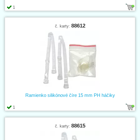
1
88612
č. karty:
Ramienko silikónové číre 15 mm PH háčiky
1
88615
č. karty: