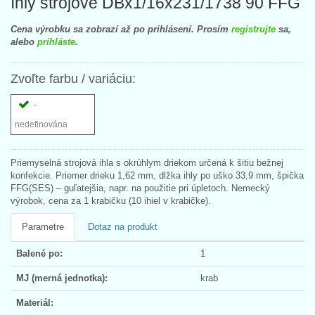
Ihly strojové DBx1/16x231/1738 90 FFG
Cena výrobku sa zobrazí až po prihlásení. Prosím
registrujte
sa,
alebo
prihláste
.
Zvoľte farbu / variáciu:
-
nedefinována
Priemyselná strojová ihla s okrúhlym driekom určená k šitiu bežnej
konfekcie. Priemer drieku 1,62 mm, dlžka ihly po uško 33,9 mm, špička
FFG(SES) – guľatejšia, napr. na použitie pri úpletoch. Nemecký
výrobok, cena za 1 krabičku (10 ihiel v krabičke).
Parametre
Dotaz na produkt
Balené po:
1
MJ (merná jednotka):
krab
Materiál: