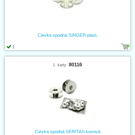
Cievka spodná SINGER plast.
1
80116
č. karty:
Cievka spodná VERITAS kovová