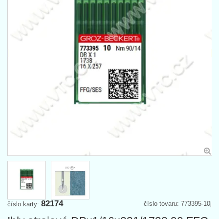
82174
číslo tovaru: 773395-10j
číslo karty: