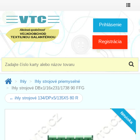
Prepnú
menu
Prihlásenie
Registrácia
Ihly
Ihly strojové priemyselné
Ihly strojové DBx1/16x231/1738 90 FFG
← ihly strojové 134/DPx5/135X5 80 R
Novinka