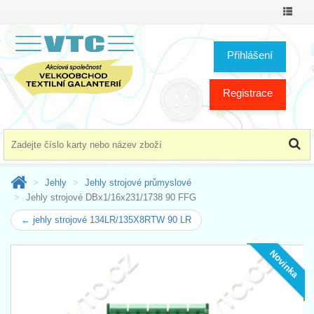
Přepno
menu
Přihlášení
Registrace
Jehly
Jehly strojové průmyslové
Jehly strojové DBx1/16x231/1738 90 FFG
← jehly strojové 134LR/135X8RTW 90 LR
Novinka