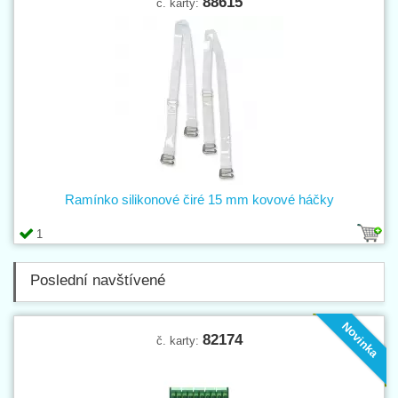
88615
č. karty:
Ramínko silikonové čiré 15 mm kovové háčky
1
Poslední navštívené
Novinka
82174
č. karty: