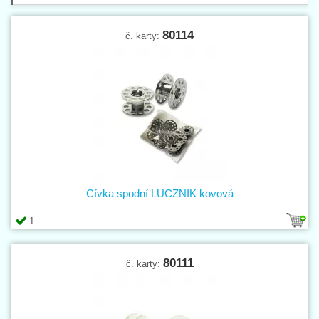
80114
č. karty:
Cívka spodní LUCZNIK kovová
1
80111
č. karty: