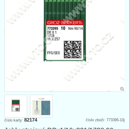
82174
číslo zboží: 773395-10j
číslo karty: