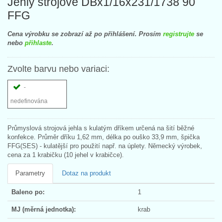
Jehly strojové DBx1/16x231/1738 90
FFG
Cena výrobku se zobrazí až po přihlášení. Prosím
registrujte
se
nebo
přihlaste
.
Zvolte barvu nebo variaci:
-
nedefinována
Průmyslová strojová jehla s kulatým dříkem určená na šití běžné
konfekce. Průměr dříku 1,62 mm, délka po ouško 33,9 mm, špička
FFG(SES) - kulatější pro použití např. na úplety. Německý výrobek,
cena za 1 krabičku (10 jehel v krabičce).
Parametry
Dotaz na produkt
Baleno po:
1
MJ (měrná jednotka):
krab