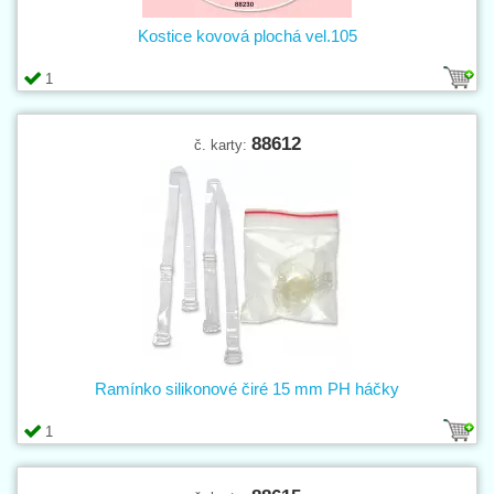
Kostice kovová plochá vel.105
1
88612
č. karty:
Ramínko silikonové čiré 15 mm PH háčky
1