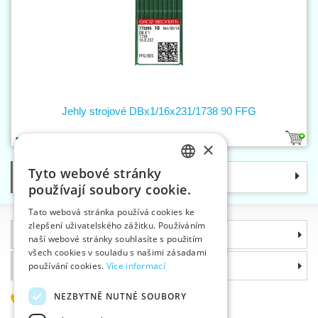
Jehly strojové DBx1/16x231/1738 90 FFG
1
×
Tyto webové stránky
Kategorie
CZECH
používají soubory cookie.
SLOVAK
Tato webová stránka používá cookies ke
zlepšení uživatelského zážitku. Používáním
ENGLISH
Informace
naší webové stránky souhlasíte s použitím
GERMAN
všech cookies v souladu s našimi zásadami
Proč si zvolit právě nás
používání cookies.
Více informací
NEZBYTNĚ NUTNÉ SOUBORY
585 051 217