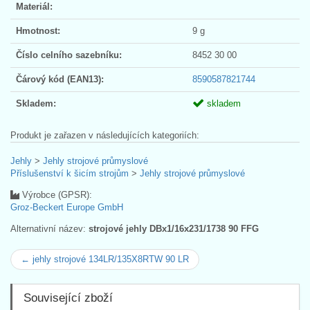
Materiál:
Hmotnost:
9 g
Číslo celního sazebníku:
8452 30 00
Čárový kód (EAN13):
8590587821744
Skladem:
skladem
Produkt je zařazen v následujících kategoriích:
Jehly
>
Jehly strojové průmyslové
Příslušenství k šicím strojům
>
Jehly strojové průmyslové
Výrobce (GPSR):
Groz-Beckert Europe GmbH
Alternativní název:
strojové jehly DBx1/16x231/1738 90 FFG
← jehly strojové 134LR/135X8RTW 90 LR
Související zboží