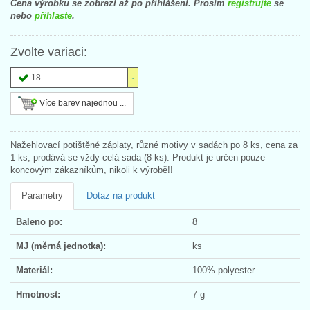
Cena výrobku se zobrazí až po přihlášení. Prosím
registrujte
se
nebo
přihlaste
.
Zvolte variaci:
18
Více barev najednou ...
Nažehlovací potištěné záplaty, různé motivy v sadách po 8 ks, cena za
1 ks, prodává se vždy celá sada (8 ks). Produkt je určen pouze
koncovým zákazníkům, nikoli k výrobě!!
Parametry
Dotaz na produkt
Baleno po:
8
MJ (měrná jednotka):
ks
Materiál:
100% polyester
Hmotnost:
7 g