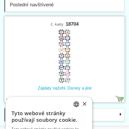
Poslední navštívené
18704
č. karty:
Záplaty nažehl. Disney a jiné
18
×
Tyto webové stránky
Kategorie
CZECH
používají soubory cookie.
SLOVAK
Tato webová stránka používá cookies ke