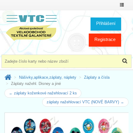
Přepno
menu
Přihlášení
Registrace
Nášivky,aplikace,záplaty, náplety
Záplaty a čísla
Záplaty nažehl. Disney a jiné
← záplaty koženkové nažehlovací 2 ks
záplaty nažehlovací VTC (NOVÉ BARVY) →