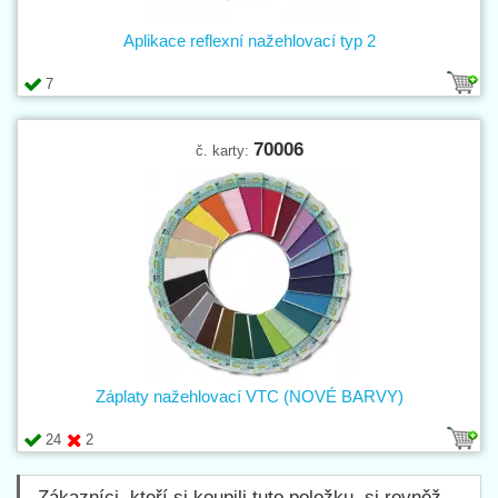
Aplikace reflexní nažehlovací typ 2
7
70006
č. karty:
Záplaty nažehlovací VTC (NOVÉ BARVY)
24
2
Zákazníci, kteří si koupili tuto položku, si rovněž