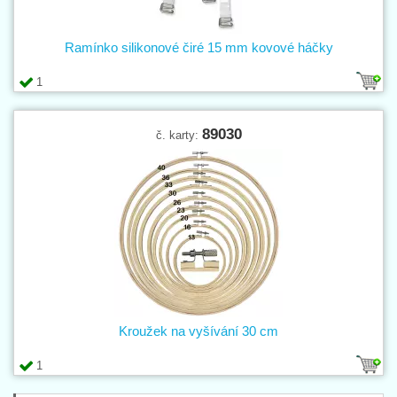
Ramínko silikonové čiré 15 mm kovové háčky
1
89030
č. karty:
Kroužek na vyšívání 30 cm
1