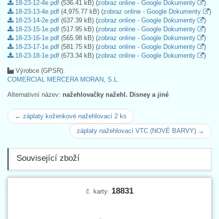
18-23-12-4e.pdf
(536.41 kB) (
zobraz online - Google Dokumenty
)
18-23-13-4e.pdf
(4,975.77 kB) (
zobraz online - Google Dokumenty
)
18-23-14-2e.pdf
(637.39 kB) (
zobraz online - Google Dokumenty
)
18-23-15-1e.pdf
(517.95 kB) (
zobraz online - Google Dokumenty
)
18-23-16-1e.pdf
(565.98 kB) (
zobraz online - Google Dokumenty
)
18-23-17-1e.pdf
(581.75 kB) (
zobraz online - Google Dokumenty
)
18-23-18-1e.pdf
(673.34 kB) (
zobraz online - Google Dokumenty
)
Výrobce (GPSR):
COMERCIAL MERCERA MORAN, S.L.
Alternativní název:
nažehlovačky nažehl. Disney a jiné
← záplaty koženkové nažehlovací 2 ks
záplaty nažehlovací VTC (NOVÉ BARVY) →
Související zboží
18831
č. karty: