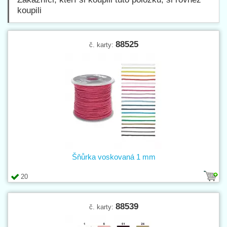
koupili
88525
č. karty:
Šňůrka voskovaná 1 mm
20
88539
č. karty: