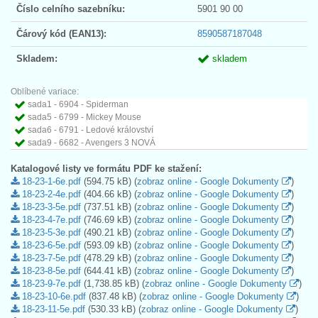
Číslo celního sazebníku:
5901 90 00
Čárový kód (EAN13):
8590587187048
Skladem:
skladem
Oblíbené variace:
sada1 - 6904 - Spiderman
sada5 - 6799 - Mickey Mouse
sada6 - 6791 - Ledové království
sada9 - 6682 - Avengers 3 NOVÁ
Katalogové listy ve formátu PDF ke stažení:
18-23-1-6e.pdf
(594.75 kB) (
zobraz online - Google Dokumenty
)
18-23-2-4e.pdf
(404.66 kB) (
zobraz online - Google Dokumenty
)
18-23-3-5e.pdf
(737.51 kB) (
zobraz online - Google Dokumenty
)
18-23-4-7e.pdf
(746.69 kB) (
zobraz online - Google Dokumenty
)
18-23-5-3e.pdf
(490.21 kB) (
zobraz online - Google Dokumenty
)
18-23-6-5e.pdf
(593.09 kB) (
zobraz online - Google Dokumenty
)
18-23-7-5e.pdf
(478.29 kB) (
zobraz online - Google Dokumenty
)
18-23-8-5e.pdf
(644.41 kB) (
zobraz online - Google Dokumenty
)
18-23-9-7e.pdf
(1,738.85 kB) (
zobraz online - Google Dokumenty
)
18-23-10-6e.pdf
(837.48 kB) (
zobraz online - Google Dokumenty
)
18-23-11-5e.pdf
(530.33 kB) (
zobraz online - Google Dokumenty
)