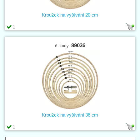
Kroužek na vyšívání 20 cm
1
89036
č. karty:
Kroužek na vyšívání 36 cm
1