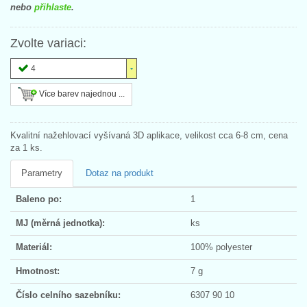
nebo
přihlaste
.
Zvolte variaci:
4
Více barev najednou ...
Kvalitní nažehlovací vyšívaná 3D aplikace, velikost cca 6-8 cm, cena
za 1 ks.
Parametry
Dotaz na produkt
Baleno po:
1
MJ (měrná jednotka):
ks
Materiál:
100% polyester
Hmotnost:
7 g
Číslo celního sazebníku:
6307 90 10