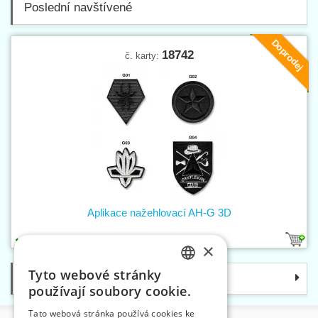
Poslední navštívené
Doprodej
18742
č. karty:
Aplikace nažehlovací AH-G 3D
4
×
Tyto webové stránky
Kategorie
CZECH
používají soubory cookie.
SLOVAK
Tato webová stránka používá cookies ke