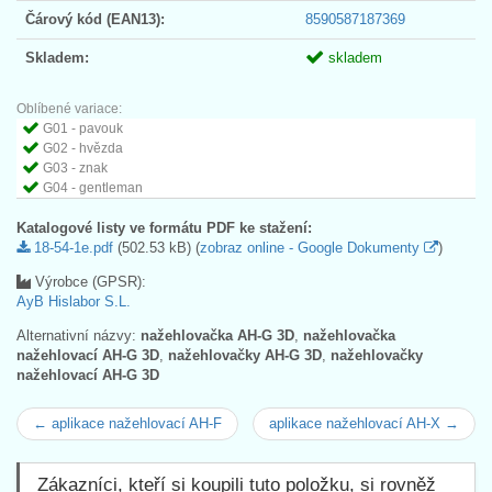
Čárový kód (EAN13):
8590587187369
Skladem:
skladem
Oblíbené variace:
G01 - pavouk
G02 - hvězda
G03 - znak
G04 - gentleman
Katalogové listy ve formátu PDF ke stažení:
18-54-1e.pdf
(502.53 kB) (
zobraz online - Google Dokumenty
)
Výrobce (GPSR):
AyB Hislabor S.L.
Alternativní názvy:
nažehlovačka AH-G 3D
,
nažehlovačka
nažehlovací AH-G 3D
,
nažehlovačky AH-G 3D
,
nažehlovačky
nažehlovací AH-G 3D
← aplikace nažehlovací AH-F
aplikace nažehlovací AH-X →
Zákazníci, kteří si koupili tuto položku, si rovněž