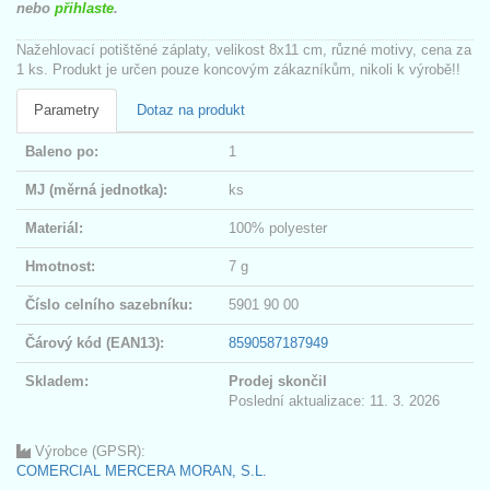
nebo
přihlaste
.
Nažehlovací potištěné záplaty, velikost 8x11 cm, různé motivy, cena za
1 ks. Produkt je určen pouze koncovým zákazníkům, nikoli k výrobě!!
Parametry
Dotaz na produkt
Baleno po:
1
MJ (měrná jednotka):
ks
Materiál:
100% polyester
Hmotnost:
7 g
Číslo celního sazebníku:
5901 90 00
Čárový kód (EAN13):
8590587187949
Skladem:
Prodej skončil
Poslední aktualizace: 11. 3. 2026
Výrobce (GPSR):
COMERCIAL MERCERA MORAN, S.L.