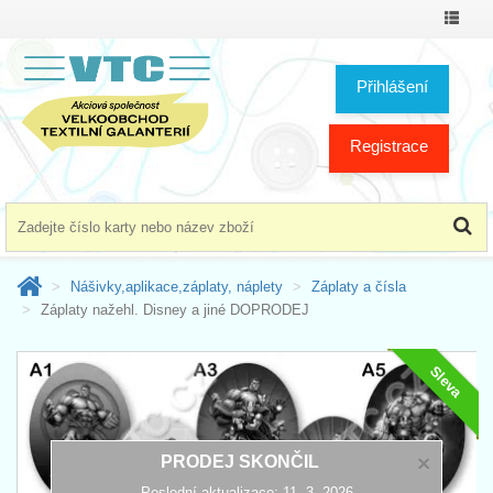
Přepno
menu
Přihlášení
Registrace
Nášivky,aplikace,záplaty, náplety
Záplaty a čísla
Záplaty nažehl. Disney a jiné DOPRODEJ
Sleva
×
PRODEJ SKONČIL
Poslední aktualizace: 11. 3. 2026