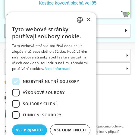
Kostice kovová plochá vel.95
1
×
Tyto webové stránky
Kategorie
CZECH
používají soubory cookie.
SLOVAK
Tato webová stránka používá cookies ke
zlepšení uživatelského zážitku. Používáním
ENGLISH
Informace
naší webové stránky souhlasíte s použitím
GERMAN
všech cookies v souladu s našimi zásadami
Proč si zvolit právě nás
používání cookies.
Více informací
NEZBYTNĚ NUTNÉ SOUBORY
585 051 217
Plzeňská 868, 783 91 Uničov, Česká republika
VÝKONOVÉ SOUBORY
Položit dotaz
|
Nahlásit chybu
Máte problémy s přihlášením ?
SOUBORY CÍLENÍ
FUNKČNÍ SOUBORY
Podle zákona o evidenci tržeb je prodávající povinen vystavit kupujícímu účtenku.
VŠE PŘIJMOUT
VŠE ODMÍTNOUT
Zároveň je povinen zaevidovat přijatou tržbu u správce daně on-line; v případě