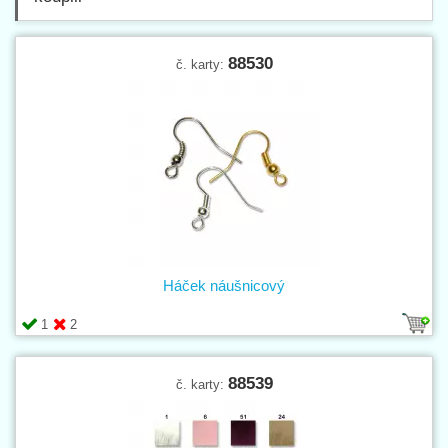
88530
č. karty:
Háček náušnicový
1
2
88539
č. karty: