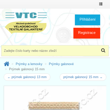
Přepno
menu
Přihlášení
Registrace
Prýmky a lemovky
Prýmky galonové
Prýmek galonový 15 mm
← prýmek galonový 13 mm
prýmek galonový 15 mm →