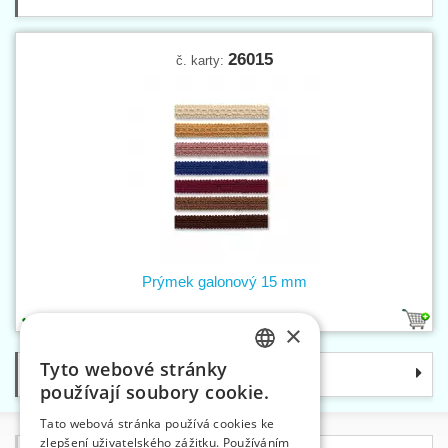
26015
č. karty:
Prýmek galonový 15 mm
10
×
Tyto webové stránky
Kategorie
CZECH
používají soubory cookie.
SLOVAK
Tato webová stránka používá cookies ke
zlepšení uživatelského zážitku. Používáním
ENGLISH