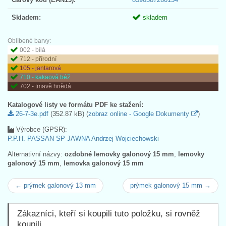
Skladem:
skladem
Oblíbené barvy:
002 - bílá
712 - přírodní
105 - jantarová
710 - kakaová béž
702 - tmavě hnědá
Katalogové listy ve formátu PDF ke stažení:
26-7-3e.pdf
(352.87 kB) (
zobraz online - Google Dokumenty
)
Výrobce (GPSR):
P.P.H. PASSAN SP JAWNA Andrzej Wojciechowski
Alternativní názvy:
ozdobné lemovky galonový 15 mm
,
lemovky
galonový 15 mm
,
lemovka galonový 15 mm
← prýmek galonový 13 mm
prýmek galonový 15 mm →
Zákazníci, kteří si koupili tuto položku, si rovněž
koupili