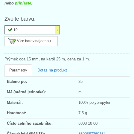
nebo
přihlaste
.
Zvolte barvu:
10
Více barev najednou ...
Prýmek cca 15 mm, na kartě 25 m, cena za 1 m.
Parametry
Dotaz na produkt
Baleno po:
25
MJ (měrná jednotka):
m
Materiál:
100% polypropylen
Hmotnost:
7.5 g
Číslo celního sazebníku:
5808 10 00
Čárový kód (EAN13):
8590587260154