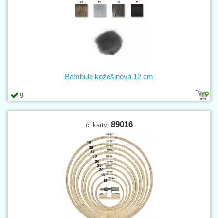
Bambule kožešinová 12 cm
9
89016
č. karty: