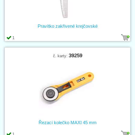
Pravítko zakřivené krejčovské
1
39259
č. karty:
Řezací kolečko MAXI 45 mm
1