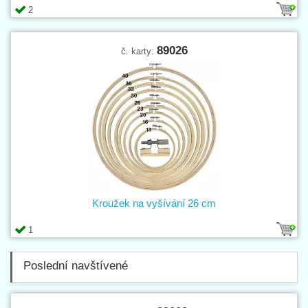
2
89026
č. karty:
Kroužek na vyšívání 26 cm
1
Poslední navštívené