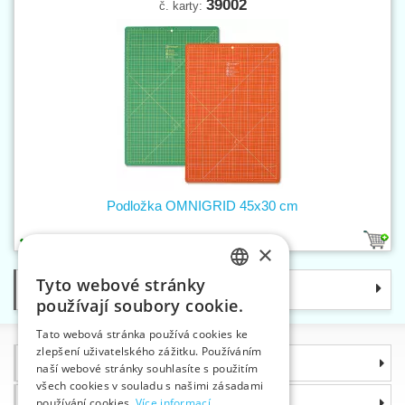
39002
č. karty:
Podložka OMNIGRID 45x30 cm
2
×
Tyto webové stránky
Kategorie
CZECH
používají soubory cookie.
SLOVAK
Tato webová stránka používá cookies ke
zlepšení uživatelského zážitku. Používáním
ENGLISH
Informace
naší webové stránky souhlasíte s použitím
GERMAN
všech cookies v souladu s našimi zásadami
Proč si zvolit právě nás
používání cookies.
Více informací