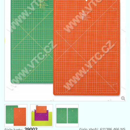
39002
číslo zboží: 611386,466 NS
číslo karty: