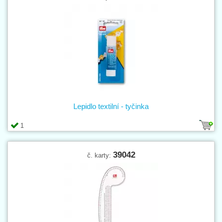
Lepidlo textilní - tyčinka
1
39042
č. karty: