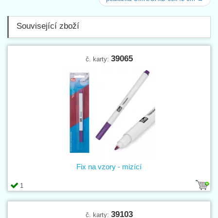
Související zboží
39065
č. karty:
Fix na vzory - mizící
1
39103
č. karty: