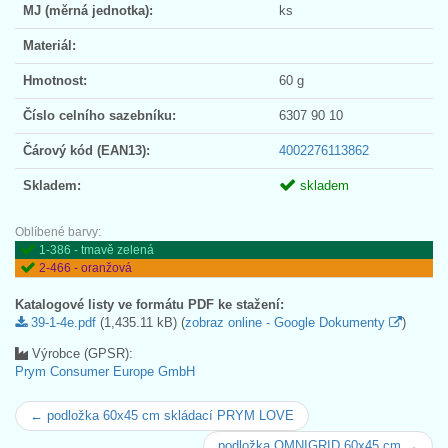
MJ (měrná jednotka):
ks
Materiál:
Hmotnost:
60 g
Číslo celního sazebníku:
6307 90 10
Čárový kód (EAN13):
4002276113862
Skladem:
skladem
Oblíbené barvy:
1-386 - tmavě zelená
2-466 - oranžová
Katalogové listy ve formátu PDF ke stažení:
39-1-4e.pdf
(1,435.11 kB) (
zobraz online - Google Dokumenty
)
Výrobce (GPSR):
Prym Consumer Europe GmbH
← podložka 60x45 cm skládací PRYM LOVE
podložka OMNIGRID 60x45 cm →