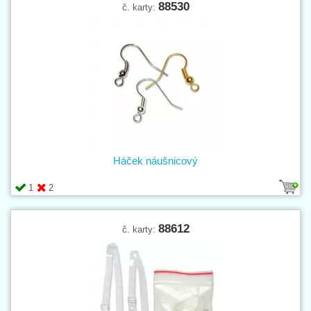
88530
č. karty:
Háček náušnicový
1
2
88612
č. karty: