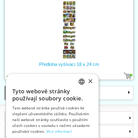
Předloha vyšívací 18 x 24 cm
45
4
×
Tyto webové stránky
Kategorie
CZECH
používají soubory cookie.
SLOVAK
Tato webová stránka používá cookies ke
zlepšení uživatelského zážitku. Používáním
ENGLISH
Informace
naší webové stránky souhlasíte s použitím
GERMAN
všech cookies v souladu s našimi zásadami
Proč si zvolit právě nás
používání cookies.
Více informací