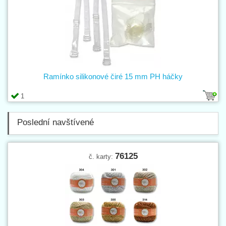
Ramínko silikonové čiré 15 mm PH háčky
1
Poslední navštívené
76125
č. karty: