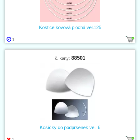
Kostice kovová plochá vel.125
1
88501
č. karty:
Košíčky do podprsenek vel. 6
1