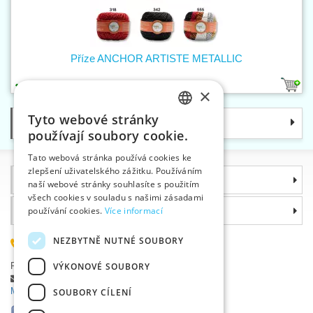
Příze ANCHOR ARTISTE METALLIC
9
×
Tyto webové stránky
Kategorie
CZECH
používají soubory cookie.
SLOVAK
Tato webová stránka používá cookies ke
zlepšení uživatelského zážitku. Používáním
ENGLISH
Informace
naší webové stránky souhlasíte s použitím
GERMAN
všech cookies v souladu s našimi zásadami
Proč si zvolit právě nás
používání cookies.
Více informací
NEZBYTNĚ NUTNÉ SOUBORY
585 051 217
Plzeňská 868, 783 91 Uničov, Česká republika
VÝKONOVÉ SOUBORY
Položit dotaz
|
Nahlásit chybu
Máte problémy s přihlášením ?
SOUBORY CÍLENÍ