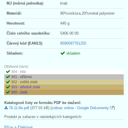
MJ (měrná jednotka):
krab
Materiál:
80%viskóza,20%metal.polyester
Hmotnost:
445 g
Číslo celního sazebníku:
5406 00 00
Čárový kód (EAN13):
8590587761255
Skladem:
skladem
Oblíbené barvy:
304 - bílá
301 - stříbrná
302 - světlá zlatá
303 - středně zlatá
300 - zlatá
Katalogové listy ve formátu PDF ke stažení:
76-11-8e.pdf
(377.01 kB) (
zobraz online - Google Dokumenty
)
Produkt je zařazen v následujících kategoriích:
Příze
>
Efektové