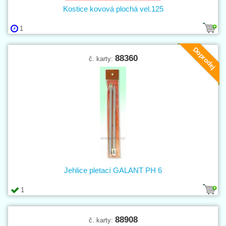
Kostice kovová plochá vel.125
1
Doprodej
88360
č. karty:
Jehlice pletací GALANT PH 6
1
88908
č. karty: