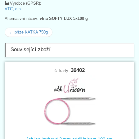
Výrobce (GPSR):
VTC, a.s.
Alternativní název:
vlna SOFTY LUX 5x100 g
← příze KATKA 750g
Související zboží
36402
č. karty: