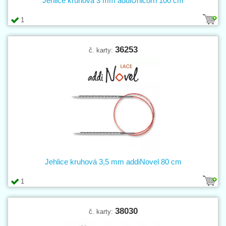
Jehlice kruhová 3 mm addiUnicorn 100 cm
1
36253
č. karty:
Jehlice kruhová 3,5 mm addiNovel 80 cm
1
38030
č. karty: