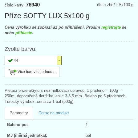
76940
číslo zboží: 5x100 g
číslo karty:
Příze SOFTY LUX 5x100 g
Cena výrobku se zobrazí až po přihlášení. Prosím
registrujte
se
nebo
přihlaste
.
Zvolte barvu:
44
Více barev najednou ...
Pletací příze akrylu s nežmolkovací úpravou, 1 přadeno = 100g =
250m, doporučená tloušťka jehlic 3-3,5 mm. Baleno po 5 přadenech.
Turecký výrobek, cena za 1 bal (500g).
Parametry
Dotaz na produkt
Baleno po:
1
MJ (měrná jednotka):
bal