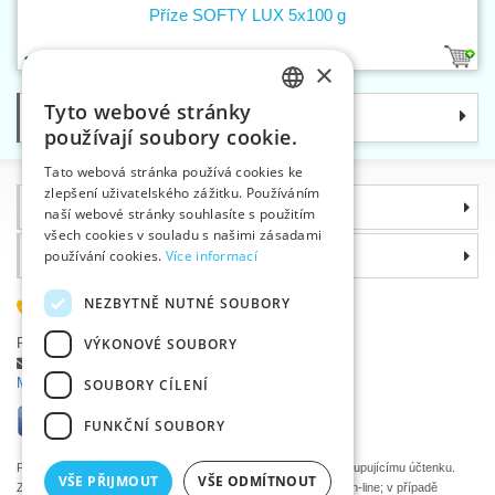
Příze SOFTY LUX 5x100 g
44
×
Tyto webové stránky
Kategorie
CZECH
používají soubory cookie.
SLOVAK
Tato webová stránka používá cookies ke
zlepšení uživatelského zážitku. Používáním
ENGLISH
Informace
naší webové stránky souhlasíte s použitím
GERMAN
všech cookies v souladu s našimi zásadami
používání cookies.
Více informací
Proč si zvolit právě nás
NEZBYTNĚ NUTNÉ SOUBORY
585 051 217
VÝKONOVÉ SOUBORY
Plzeňská 868, 783 91 Uničov, Česká republika
Položit dotaz
|
Nahlásit chybu
Máte problémy s přihlášením ?
SOUBORY CÍLENÍ
FUNKČNÍ SOUBORY
Podle zákona o evidenci tržeb je prodávající povinen vystavit kupujícímu účtenku.
VŠE PŘIJMOUT
VŠE ODMÍTNOUT
Zároveň je povinen zaevidovat přijatou tržbu u správce daně on-line; v případě