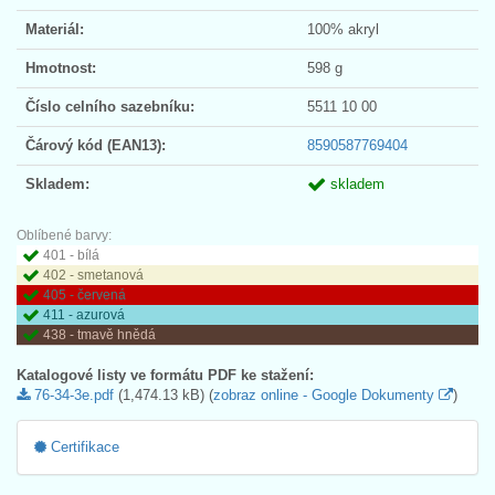
Materiál:
100% akryl
Hmotnost:
598 g
Číslo celního sazebníku:
5511 10 00
Čárový kód (EAN13):
8590587769404
Skladem:
skladem
Oblíbené barvy:
401 - bílá
402 - smetanová
405 - červená
411 - azurová
438 - tmavě hnědá
Katalogové listy ve formátu PDF ke stažení:
76-34-3e.pdf
(1,474.13 kB) (
zobraz online - Google Dokumenty
)
Certifikace