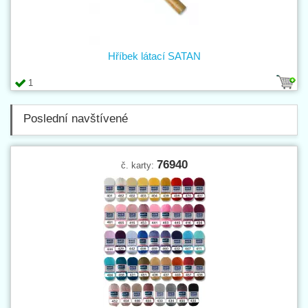
Hříbek látací SATAN
1
Poslední navštívené
76940
č. karty: