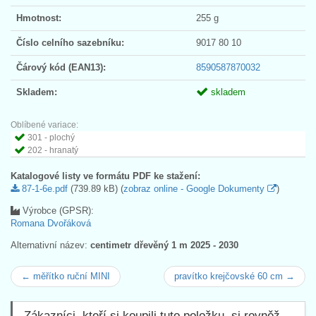
Hmotnost:
255 g
Číslo celního sazebníku:
9017 80 10
Čárový kód (EAN13):
8590587870032
Skladem:
skladem
Oblíbené variace:
301 - plochý
202 - hranatý
Katalogové listy ve formátu PDF ke stažení:
87-1-6e.pdf
(739.89 kB) (
zobraz online - Google Dokumenty
)
Výrobce (GPSR):
Romana Dvořáková
Alternativní název:
centimetr dřevěný 1 m 2025 - 2030
← měřítko ruční MINI
pravítko krejčovské 60 cm →
Zákazníci, kteří si koupili tuto položku, si rovněž