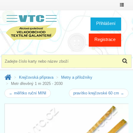
Přepno
menu
Přihlášení
Registrace
Krejčovská příprava
Metry a příložníky
Metr dřevěný 1 m 2025 - 2030
← měřítko ruční MINI
pravítko krejčovské 60 cm →