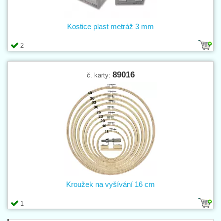
Kostice plast metráž 3 mm
2
89016
č. karty:
Kroužek na vyšívání 16 cm
1