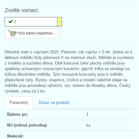
Zvolte variaci:
2
Více barev najednou ...
Dřevěný metr s cejchem 2025. Platnost: rok cejchu + 5 let. Jedná se o
délkové měřidlo třídy přesnosti II na metrové zboží. Měřidlo je vyrobeno
z tvrdého a suchého dřeva. Obě koncové čelní plochy měřidla jsou
opatřeny ochranným mosazným kováním, jejichž šířka se shoduje se
šířkou dřevěného měřidla. Tyto mosazné koncovky jsou k měřidlu
připevňené nýty. Rysky, stupnice, číslice a ostatní náležité údaje na
měřidle jsou provedeny ražením, tzn. tiskem do hloubky dřeva. Český
výrobek, cena za 1 ks.
Parametry
Dotaz na produkt
Baleno po:
1
MJ (měrná jednotka):
ks
Materiál: