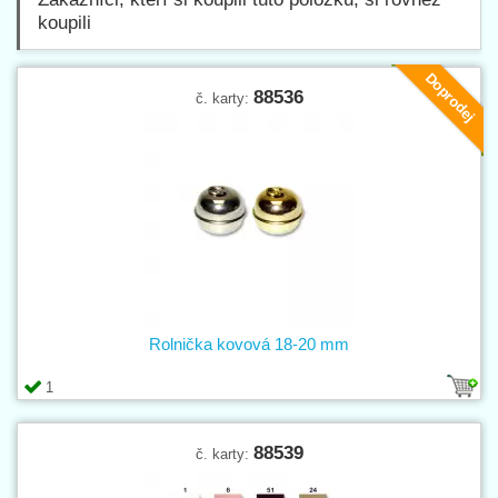
koupili
Doprodej
88536
č. karty:
Rolnička kovová 18-20 mm
1
88539
č. karty: