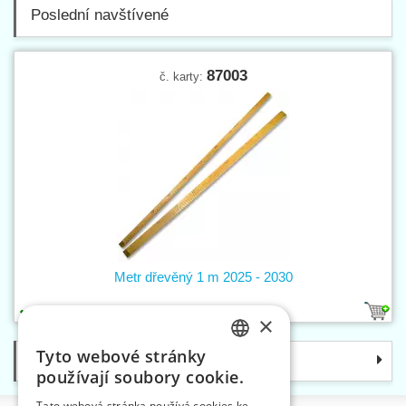
Poslední navštívené
87003
č. karty:
Metr dřevěný 1 m 2025 - 2030
2
×
Tyto webové stránky
Kategorie
CZECH
používají soubory cookie.
SLOVAK
Tato webová stránka používá cookies ke