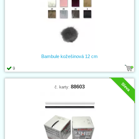
Bambule kožešinová 12 cm
9
Sleva
88603
č. karty: