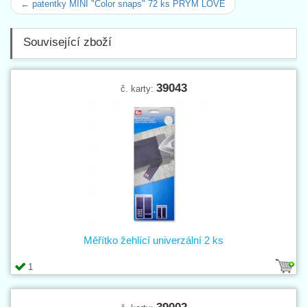
← patentky MINI "Color snaps" 72 ks PRYM LOVE
Související zboží
39043
č. karty:
Měřítko žehlící univerzální 2 ks
1