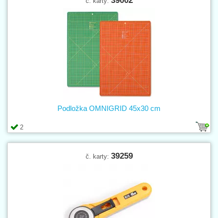
39002
č. karty:
Podložka OMNIGRID 45x30 cm
2
39259
č. karty: