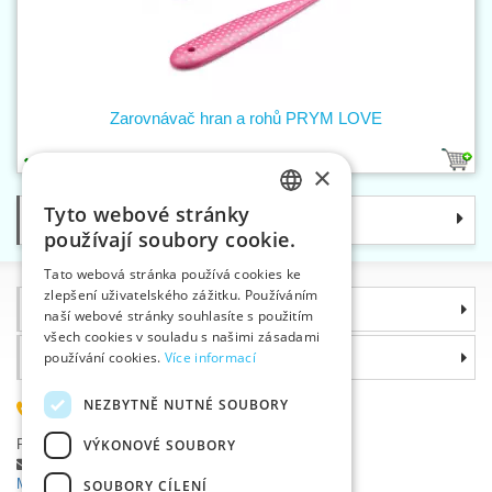
Zarovnávač hran a rohů PRYM LOVE
2
×
Tyto webové stránky
Kategorie
CZECH
používají soubory cookie.
SLOVAK
Tato webová stránka používá cookies ke
zlepšení uživatelského zážitku. Používáním
ENGLISH
Informace
naší webové stránky souhlasíte s použitím
GERMAN
všech cookies v souladu s našimi zásadami
Proč si zvolit právě nás
používání cookies.
Více informací
NEZBYTNĚ NUTNÉ SOUBORY
585 051 217
Plzeňská 868, 783 91 Uničov, Česká republika
VÝKONOVÉ SOUBORY
Položit dotaz
|
Nahlásit chybu
Máte problémy s přihlášením ?
SOUBORY CÍLENÍ