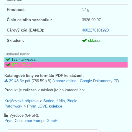
Hmotnost:
17 g
Číslo celního sazebníku:
3926 90 97
Čárový kód (EAN13):
4002276101920
Skladem:
skladem
Oblíbené barvy:
192 - tyrkysová
193 - růžová
Katalogové listy ve formátu PDF ke stažení:
39-43-3e.pdf
(786.59 kB) (
zobraz online - Google Dokumenty
)
Produkt je zařazen v následujících kategoriích:
Krejčovská příprava
>
Bodce, šídla, žingle
Patchwork
>
Prym LOVE kolekce
Výrobce (GPSR):
Prym Consumer Europe GmbH