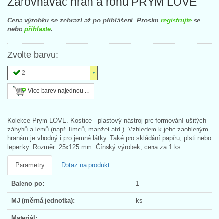
Zarovnávač hran a rohů PRYM LOVE
Cena výrobku se zobrazí až po přihlášení. Prosím
registrujte
se
nebo
přihlaste
.
Zvolte barvu:
2
Více barev najednou ...
Kolekce Prym LOVE. Kostice - plastový nástroj pro formování ušitých
záhybů a lemů (např. límců, manžet atd.). Vzhledem k jeho zaobleným
hranám je vhodný i pro jemné látky. Také pro skládání papíru, plsti nebo
lepenky. Rozměr: 25x125 mm. Čínský výrobek, cena za 1 ks.
Parametry
Dotaz na produkt
Baleno po:
1
MJ (měrná jednotka):
ks
Materiál: