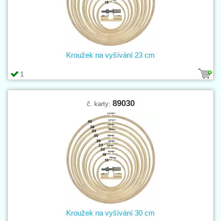
Kroužek na vyšívání 23 cm
1
89030
č. karty:
Kroužek na vyšívání 30 cm