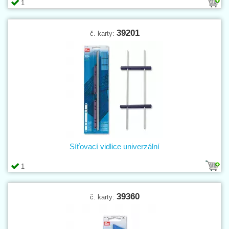
1
39201
č. karty:
Síťovací vidlice univerzální
1
39360
č. karty: