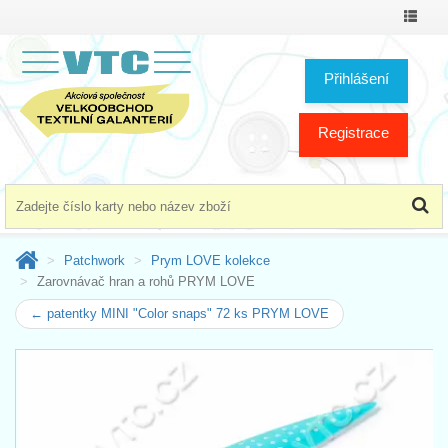
Přepno
menu
Přihlášení
Registrace
Patchwork
Prym LOVE kolekce
Zarovnávač hran a rohů PRYM LOVE
← patentky MINI "Color snaps" 72 ks PRYM LOVE