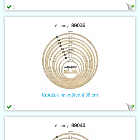
1
89036
č. karty:
Kroužek na vyšívání 36 cm
1
89040
č. karty: