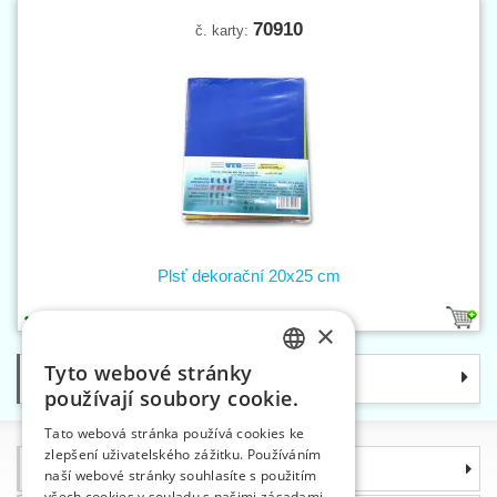
70910
č. karty:
Plsť dekorační 20x25 cm
1
×
Tyto webové stránky
Kategorie
CZECH
používají soubory cookie.
SLOVAK
Tato webová stránka používá cookies ke
zlepšení uživatelského zážitku. Používáním
ENGLISH
Informace
naší webové stránky souhlasíte s použitím
GERMAN
všech cookies v souladu s našimi zásadami