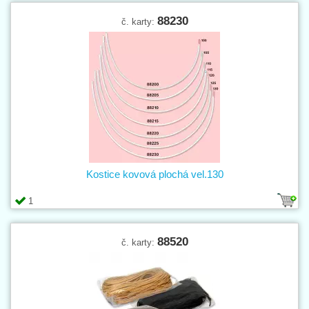
88230
č. karty:
Kostice kovová plochá vel.130
1
88520
č. karty: