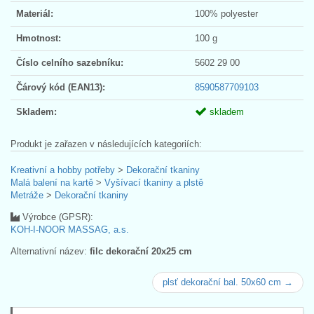
Materiál:
100% polyester
Hmotnost:
100 g
Číslo celního sazebníku:
5602 29 00
Čárový kód (EAN13):
8590587709103
Skladem:
skladem
Produkt je zařazen v následujících kategoriích:
Kreativní a hobby potřeby
>
Dekorační tkaniny
Malá balení na kartě
>
Vyšívací tkaniny a plstě
Metráže
>
Dekorační tkaniny
Výrobce (GPSR):
KOH-I-NOOR MASSAG, a.s.
Alternativní název:
filc dekorační 20x25 cm
plsť dekorační bal. 50x60 cm →