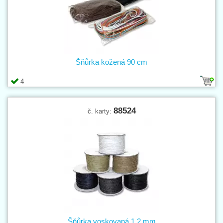
Šňůrka kožená 90 cm
4
88524
č. karty:
Šňůrka voskovaná 1,2 mm