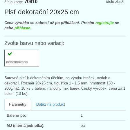
70910
číslo zboží:
číslo karty:
Plsť dekorační 20x25 cm
Cena výrobku se zobrazí až po přihlášení. Prosím
registrujte
se
nebo
přihlaste
.
Zvolte barvu nebo variaci:
-
nedefinována
Barevná plsť k dekoračním účelům, na výrobu hraček, ozdob a
dekorací. Rozměr 20x25 cm, tloušťka 1 - 1,5 mm, hmotnost 150 -
200g/m2. 10 ks v balení, náhodný mix barev. Český výrobek, cena za 1
balení (10 ks).
Parametry
Dotaz na produkt
Baleno po:
1
MJ (měrná jednotka):
bal