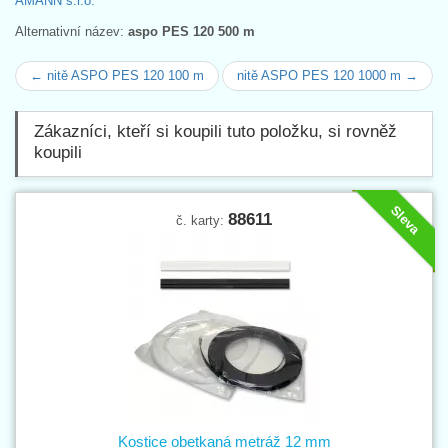
AMANN s.r.o.
Alternativní název:
aspo PES 120 500 m
← nitě ASPO PES 120 100 m
nitě ASPO PES 120 1000 m →
Zákazníci, kteří si koupili tuto položku, si rovněž
koupili
Sleva
88611
č. karty:
Kostice obetkaná metráž 12 mm