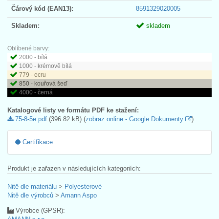
Čárový kód (EAN13):
8591329020005
Skladem:
skladem
Oblíbené barvy:
2000 - bílá
1000 - krémově bílá
779 - ecru
850 - kouřová šeď
4000 - černá
Katalogové listy ve formátu PDF ke stažení:
75-8-5e.pdf
(396.82 kB) (
zobraz online - Google Dokumenty
)
Certifikace
Produkt je zařazen v následujících kategoriích:
Nitě dle materiálu
>
Polyesterové
Nitě dle výrobců
>
Amann Aspo
Výrobce (GPSR):