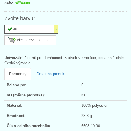
nebo
přihlaste
.
Zvolte barvu:
48
Více barev najednou ...
Univerzální šicí nit pro domácnost, 5 cívek v krabičce, cena za 1 cívku.
Český výrobek.
Parametry
Dotaz na produkt
Baleno po:
5
MJ (měrná jednotka):
ks
Materiál:
100% polyester
Hmotnost:
23.6 g
Číslo celního sazebníku:
5508 10 90