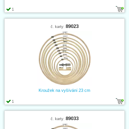
1
89023
č. karty:
Kroužek na vyšívání 23 cm
1
89033
č. karty: