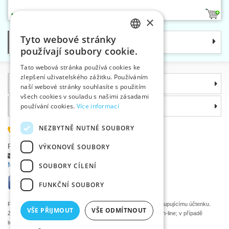
48
×
Tyto webové stránky
Kategorie
CZECH
používají soubory cookie.
SLOVAK
Tato webová stránka používá cookies ke
zlepšení uživatelského zážitku. Používáním
ENGLISH
Informace
naší webové stránky souhlasíte s použitím
GERMAN
všech cookies v souladu s našimi zásadami
Proč si zvolit právě nás
používání cookies.
Více informací
NEZBYTNĚ NUTNÉ SOUBORY
585 051 217
Plzeňská 868, 783 91 Uničov, Česká republika
VÝKONOVÉ SOUBORY
Položit dotaz
|
Nahlásit chybu
Máte problémy s přihlášením ?
SOUBORY CÍLENÍ
FUNKČNÍ SOUBORY
Podle zákona o evidenci tržeb je prodávající povinen vystavit kupujícímu účtenku.
VŠE PŘIJMOUT
VŠE ODMÍTNOUT
Zároveň je povinen zaevidovat přijatou tržbu u správce daně on-line; v případě
technického výpadku pak nejpozději do 48 hodin.