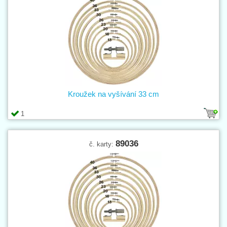
Kroužek na vyšívání 33 cm
1
89036
č. karty: