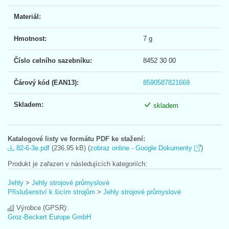
Materiál:
Hmotnost:
7 g
Číslo celního sazebníku:
8452 30 00
Čárový kód (EAN13):
8590587821669
Skladem:
skladem
Katalogové listy ve formátu PDF ke stažení:
82-6-3e.pdf
(236.95 kB) (
zobraz online - Google Dokumenty
)
Produkt je zařazen v následujících kategoriích:
Jehly
>
Jehly strojové průmyslové
Příslušenství k šicím strojům
>
Jehly strojové průmyslové
Výrobce (GPSR):
Groz-Beckert Europe GmbH