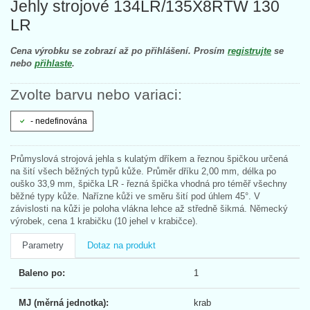
Jehly strojové 134LR/135X8RTW 130
LR
Cena výrobku se zobrazí až po přihlášení. Prosím
registrujte
se
nebo
přihlaste
.
Zvolte barvu nebo variaci:
- nedefinována
Průmyslová strojová jehla s kulatým dříkem a řeznou špičkou určená
na šití všech běžných typů kůže. Průměr dříku 2,00 mm, délka po
ouško 33,9 mm, špička LR - řezná špička vhodná pro téměř všechny
běžné typy kůže. Nařízne kůži ve směru šití pod úhlem 45°. V
závislosti na kůži je poloha vlákna lehce až středně šikmá. Německý
výrobek, cena 1 krabičku (10 jehel v krabičce).
Parametry
Dotaz na produkt
Baleno po:
1
MJ (měrná jednotka):
krab