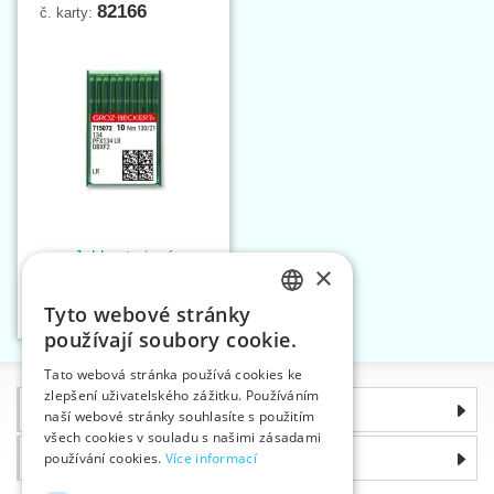
82166
č. karty:
Jehly strojové
×
134LR/135X8RTW 130
LR
Tyto webové stránky
Vložit do košíku
CZECH
1
používají soubory cookie.
SLOVAK
Tato webová stránka používá cookies ke
zlepšení uživatelského zážitku. Používáním
ENGLISH
Informace
naší webové stránky souhlasíte s použitím
GERMAN
všech cookies v souladu s našimi zásadami
používání cookies.
Více informací
Proč si zvolit právě nás