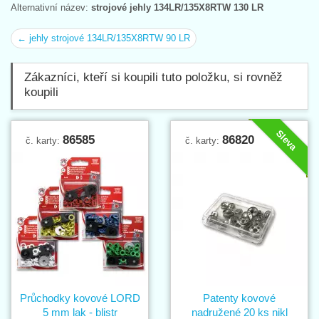
Alternativní název:
strojové jehly 134LR/135X8RTW 130 LR
← jehly strojové 134LR/135X8RTW 90 LR
Zákazníci, kteří si koupili tuto položku, si rovněž
koupili
Sleva
86585
86820
č. karty:
č. karty:
Průchodky kovové LORD
Patenty kovové
5 mm lak - blistr
nadružené 20 ks nikl