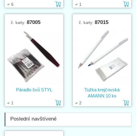
Vložit do košíku
Vl
6
1
87005
87015
č. karty:
č. karty:
Páradlo švů STYL
Tužka krejčovská
AMANN 10 ks
Vložit do košíku
Vl
1
2
Poslední navštívené